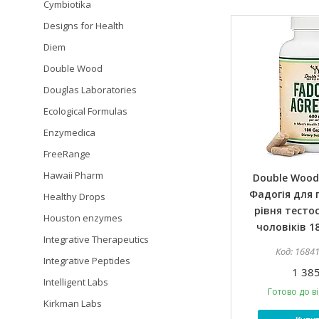
Cymbiotika
Designs for Health
Diem
Double Wood
Douglas Laboratories
Ecological Formulas
Enzymedica
FreeRange
Hawaii Pharm
Double Wood 
Фадогія для 
Healthy Drops
рівня тесто
Houston enzymes
чоловіків 1
Integrative Therapeutics
1684
Integrative Peptides
1 385
Intelligent Labs
Готово до в
Kirkman Labs