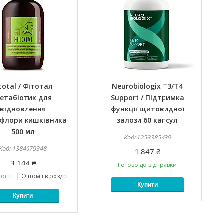
itotal / Фітотал
Neurobiologix T3/T4
етабіотик для
Support / Підтримка
відновлення
функції щитовидної
офлори кишківника
залози 60 капсул
500 мл
1253385439
1384079348
1 847 ₴
3 144 ₴
Готово до відправки
ості
Оптом і в роздріб
Купити
Купити