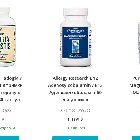
Fadogia /
Allergy Research B12
Pur
підтримки
Adenosylcobalamin / Б12
Magn
стерону в
Аденозилкобаламін 60
Ма
80 капсул
льодяників
171623
1344955541
 ₴
1 109 ₴
ідправки
В наявності