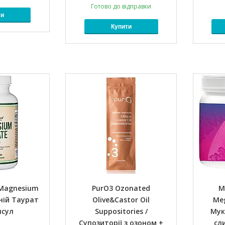
Готово до відправки
ти
Купити
 Magnesium
PurO3 Ozonated
M
ній Таурат
Olive&Castor Oil
Me
псул
Suppositories /
Мук
Супозиторії з озоном +
сл