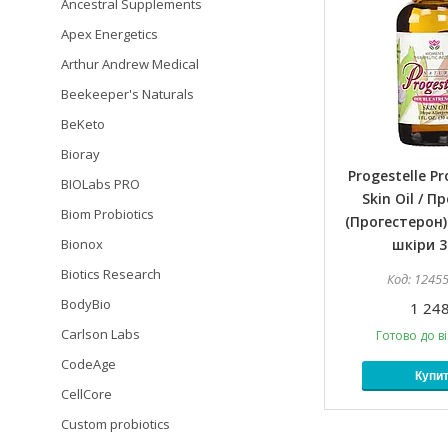
Ancestral Supplements
Apex Energetics
Arthur Andrew Medical
Beekeeper's Naturals
BeKeto
Bioray
Progestelle P
BIOLabs PRO
Skin Oil / П
Biom Probiotics
(Прогестерон)
Bionox
шкіри 3
Biotics Research
1245
BodyBio
1 248
Carlson Labs
Готово до в
CodeAge
Купи
CellCore
Custom probiotics