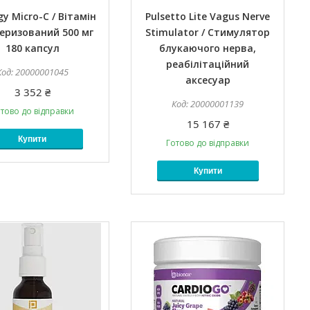
y Micro-C / Вітамін
Pulsetto Lite Vagus Nerve
еризований 500 мг
Stimulator / Стимулятор
180 капсул
блукаючого нерва,
реабілітаційний
20000001045
аксесуар
3 352 ₴
20000001139
тово до відправки
15 167 ₴
Купити
Готово до відправки
Купити