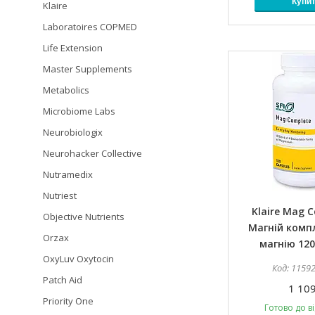
Купи
Klaire
Laboratoires COPMED
Life Extension
Master Supplements
Metabolics
Microbiome Labs
Neurobiologix
Neurohacker Collective
Nutramedix
Nutriest
Klaire Mag C
Objective Nutrients
Магній компл
Orzax
магнію 120
OxyLuv Oxytocin
1159
Patch Aid
1 109
Priority One
Готово до в