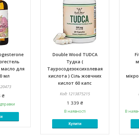
rogesterone
Double Wood TUDCA
F
рогестель
Тудка (
м
 масло для
Тауросодезоксихолевая
0 мл
кислота ) Сіль жовчних
мікр
кислот 60 капс
520473
1213875215
 ₴
1 339 ₴
ідправки
В наявності
В наявн
ти
Купити