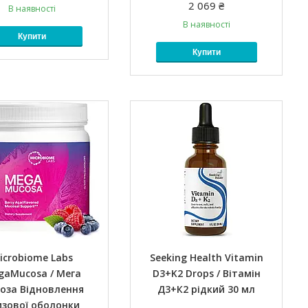
2 069 ₴
В наявності
В наявності
Купити
Купити
icrobiome Labs
Seeking Health Vitamin
gaMucosa / Мега
D3+K2 Drops / Вітамін
оза Відновлення
Д3+К2 рідкий 30 мл
изової оболонки