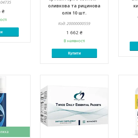
104735
оливкова та рицинова
к
 ₴
олія 10 шт.
ості
20000000559
1 662 ₴
ти
В наявності
Купити