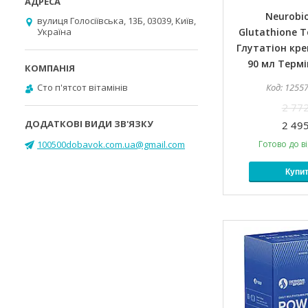
Neurobio
вулиця Голосіївська, 13Б, 03039, Київ,
Україна
Glutathione To
Глутатіон кре
90 мл Термі
Cто п'ятсот вітамінів
1255
2 772
2 495
100500dobavok.com.ua@gmail.com
Готово до в
Купи