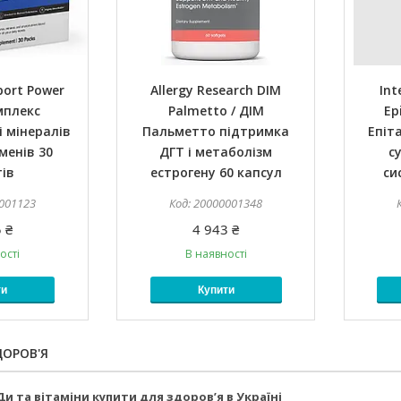
port Power
Allergy Research DIM
Int
мплекс
Palmetto / ДІМ
Ep
і мінералів
Пальметто підтримка
Епіт
менів 30
ДГТ і метаболізм
с
ів
естрогену 60 капсул
си
001123
20000001348
 ₴
4 943 ₴
ості
В наявності
ти
Купити
ДОРОВ'Я
и та вітаміни купити для здоров’я в Україні