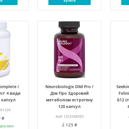
ти
Купити
omplete /
Neurobiologix DIM Pro /
Seeki
іт 4 види
Дім Про Здоровий
Folin
 капсул
метаболізм естрогену
Б12 (
120 капсул
261324
1253348393
 ₴
2 125 ₴
ідправки