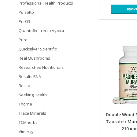
Professional Health Products
Купи
Pulsetto
PurO3
Quantofix - тест смужки
Pure
Quicksilver Scientific
Real Mushrooms
Researched Nutritionals
Results RNA
Rosita
Seeking Health
Thorne
Trace Minerals
Double Wood
Taurate / Маг
TCMherbs
210 ка
Vimergy