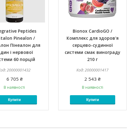
egrative Peptides
Bionox CardioGO /
italon Pinealon /
Комплекс для здоров'я
алон Пінеалон для
серцево-судинної
удин і нервової
системи смак винограду
стеми 60 порцій
210 г
20000001432
20000001417
6 705 ₴
2 543 ₴
В наявності
В наявності
Купити
Купити