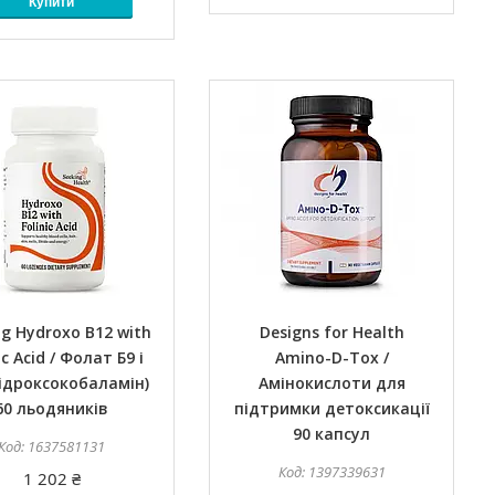
Купити
ng Hydroxo B12 with
Designs for Health
ic Acid / Фолат Б9 і
Amino-D-Tox /
гідроксокобаламін)
Амінокислоти для
60 льодяників
підтримки детоксикації
90 капсул
1637581131
1397339631
1 202 ₴