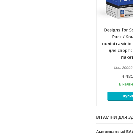
Designs for S
Pack / Ко
полівітамінів 
для спортс
пакет
20000
4 485
В наявн
Купи
ВІТАМІНИ ДЛЯ З
Американські БАД