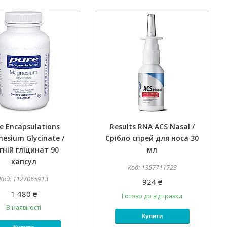
e Encapsulations
Results RNA ACS Nasal /
esium Glycinate /
Срібло спрей для носа 30
гній гліцинат 90
мл
капсул
1357711723
1127065913
924 ₴
1 480 ₴
Готово до відправки
В наявності
Купити