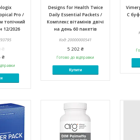
logix
Designs for Health Twice
Vimerg
pical Pro /
Daily Essential Packets /
C буф
м топічний
Комплекс вітамінів двічі
н 12/2026
на день 60 пакетів
793795
20000000541
 ₴
5 202 ₴
Го
 ₴
Готово до відправки
ідправки
Купити
ти