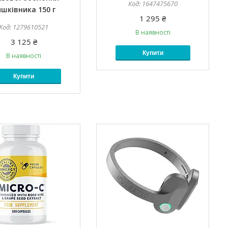
1647475670
ишківника 150 г
1 295 ₴
1279610521
В наявності
3 125 ₴
Купити
В наявності
Купити