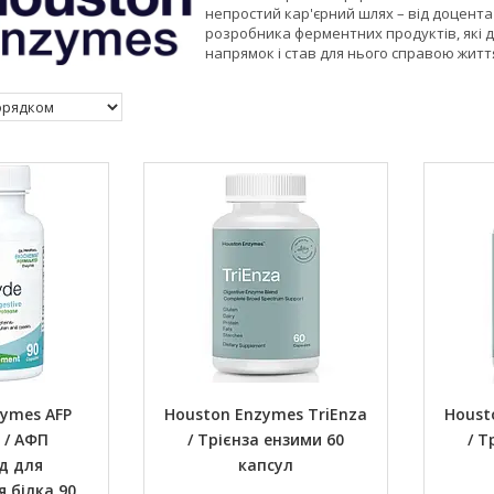
непростий кар'єрний шлях – від доцента 
розробника ферментних продуктів, які 
напрямок і став для нього справою житт
ymes AFP
Houston Enzymes TriEnza
Houst
 / АФП
/ Трієнза ензими 60
/ Т
д для
капсул
 білка 90