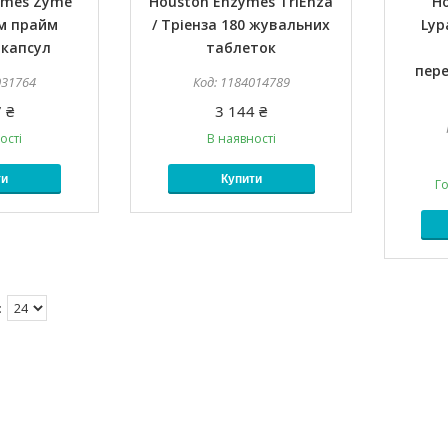
ymes Zyme
Houston Enzymes TriEnza
H
йм прайм
/ Тріенза 180 жувальних
Lyp
 капсул
таблеток
пер
031764
1184014789
 ₴
3 144 ₴
ості
В наявності
ти
Купити
Го