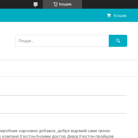
Кошик
Кошик
виробник харчових добавок, добре відомий саме своєю
к компанії Х'юстон Ензими доктор Девід Х'юстон пройшов