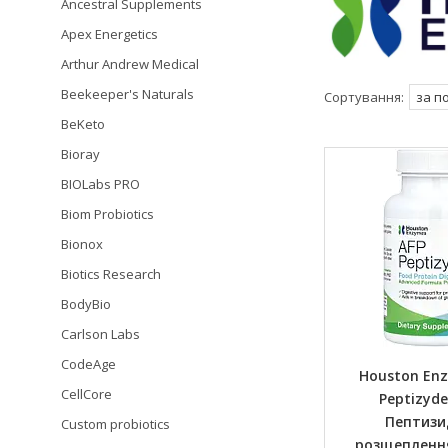
Ancestral Supplements
Apex Energetics
Arthur Andrew Medical
Beekeeper's Naturals
BeKeto
Bioray
BIOLabs PRO
Biom Probiotics
Bionox
Biotics Research
BodyBio
Carlson Labs
CodeAge
Houston Enz
CellCore
Peptizyde
Пептизи
Custom probiotics
розщеплення