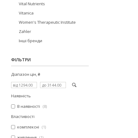
Vital Nutrients
Vitanica
Women's Therapeutic Institute
Zahler
Інші бренди
ФІЛЬТРИ
Діапазон цін, ₴
Наявність
В наявності
8
Властивості
комплексні
1
живлення
1