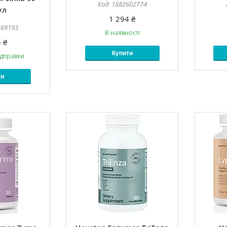
1882602774
ул
1 294 ₴
569193
В наявності
 ₴
Купити
ідправки
ти