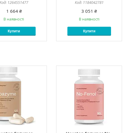
1264551477
1184042781
1 664 ₴
3 051 ₴
В наявності
В наявності
Купити
Купити