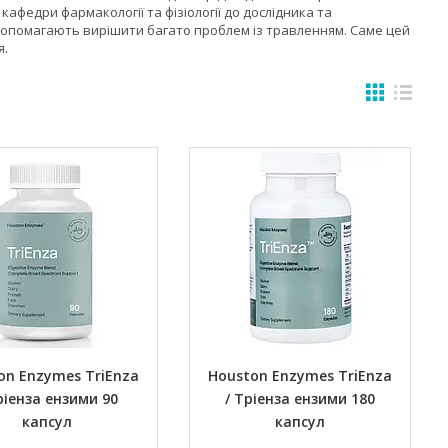
кафедри фармакології та фізіології до дослідника та
допомагають вирішити багато проблем із травленням. Саме цей
я.
on Enzymes TriEnza
Houston Enzymes TriEnza
ріенза ензими 90
/ Тріенза ензими 180
капсул
капсул