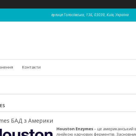
вулиця Голосіївська, 13Б, 03039, Київ, Україна
рнення
Контакти
ES
mes БАД з Америки
Houston Enzymes
– це американський 
лінійкою харчових ферментів. Засновни