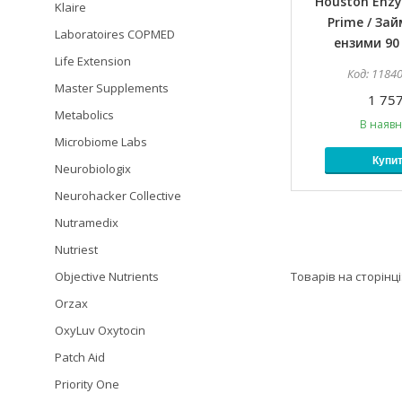
Houston Enz
Klaire
Prime / За
Laboratoires COPMED
ензими 90
Life Extension
1184
Master Supplements
1 757
Metabolics
В наявн
Microbiome Labs
Купи
Neurobiologix
Neurohacker Collective
Nutramedix
Nutriest
Objective Nutrients
Orzax
OxyLuv Oxytocin
Patch Aid
Priority One