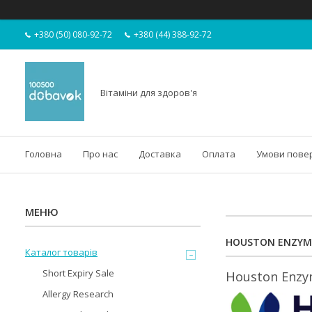
+380 (50) 080-92-72
+380 (44) 388-92-72
Вітаміни для здоров'я
Головна
Про нас
Доставка
Оплата
Умови пове
HOUSTON ENZYM
Каталог товарів
Short Expiry Sale
Houston Enzy
Allergy Research