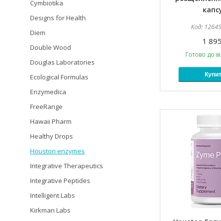
Cymbiotika
капс
Designs for Health
1264
Diem
1 895
Double Wood
Готово до в
Douglas Laboratories
Купи
Ecological Formulas
Enzymedica
FreeRange
Hawaii Pharm
Healthy Drops
Houston enzymes
Integrative Therapeutics
Integrative Peptides
Intelligent Labs
Kirkman Labs