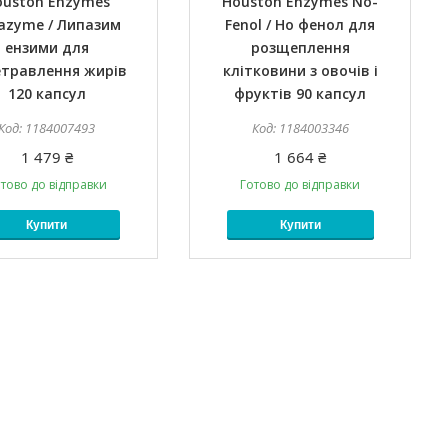
ouston Enzymes
Houston Enzymes No-
azyme / Липазим
Fenol / Но фенол для
ензими для
розщеплення
етравлення жирів
клітковини з овочів і
120 капсул
фруктів 90 капсул
1184007493
1184003346
1 479 ₴
1 664 ₴
тово до відправки
Готово до відправки
Купити
Купити