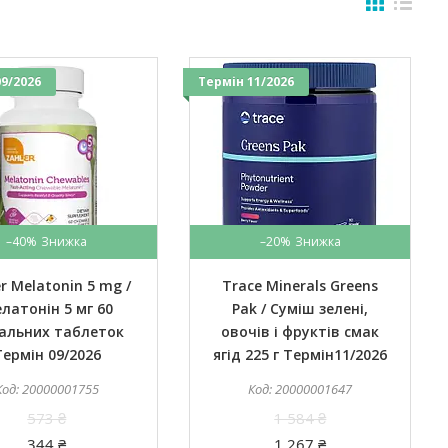
9/2026
Термін 11/2026
–40%
–20%
r Melatonin 5 mg /
Trace Minerals Greens
латонін 5 мг 60
Pak / Суміш зелені,
альних таблеток
овочів і фруктів смак
Термін 09/2026
ягід 225 г Термін11/2026
20000001755
20000001647
573 ₴
1 584 ₴
344 ₴
1 267 ₴