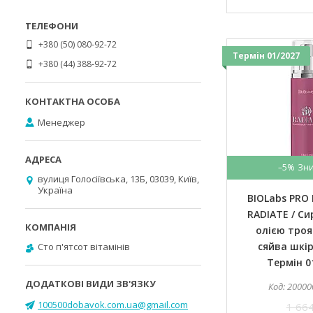
+380 (50) 080-92-72
Термін 01/2027
+380 (44) 388-92-72
Менеджер
–5%
вулиця Голосіївська, 13Б, 03039, Київ,
Україна
BIOLabs PRO 
RADIATE / Си
олією троя
сяйва шкір
Cто п'ятсот вітамінів
Термін 0
20000
100500dobavok.com.ua@gmail.com
1 664