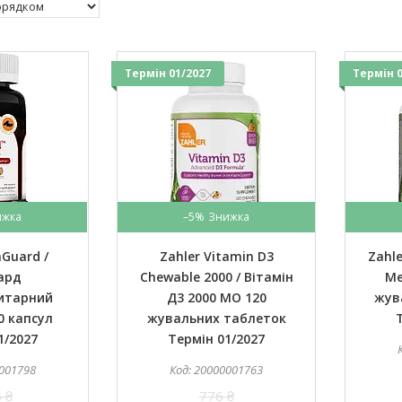
Термін 01/2027
Термін 0
–5%
aGuard /
Zahler Vitamin D3
Zahle
ард
Chewable 2000 / Вітамін
Ме
итарний
Д3 2000 МО 120
жув
0 капсул
жувальних таблеток
1/2027
Термін 01/2027
001798
20000001763
 ₴
776 ₴