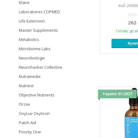
Klaire
20000
Laboratoires COPMED
327 
Life Extension
262 
Master Supplements
Готово до в
Metabolics
Купи
Microbiome Labs
Neurobiologix
Neurohacker Collective
Nutramedix
Nutriest
Термін 01/2027
Objective Nutrients
Orzax
OxyLuv Oxytocin
Patch Aid
Priority One