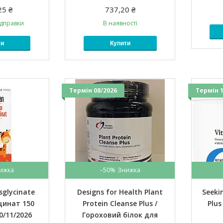
25 ₴
737,20 ₴
ідправки
В наявності
ти
Купити
Термін 08/2026
Термін 1
–50%
sglycinate
Designs for Health Plant
Seeki
іцинат 150
Protein Cleanse Plus /
Plu
0/11/2026
Гороховий білок для