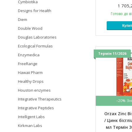
Cymbiotika
1 705,
Designs for Health
Готово до в
Diem
Купи
Double Wood
Douglas Laboratories
Ecological Formulas
Термін 11/2026
Enzymedica
FreeRange
Hawaii Pharm
Healthy Drops
Houston enzymes
Integrative Therapeutics
–20%
Integrative Peptides
Orzax Zinc Bi
Intelligent Labs
/ Цинк бісгл
Kirkman Labs
мл Термін 3