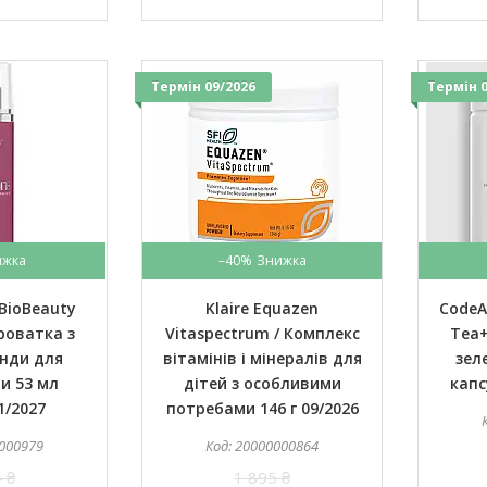
Термін 09/2026
Термін 0
–40%
BioBeauty
Klaire Equazen
CodeA
роватка з
Vitaspectrum / Комплекс
Tea+
нди для
вітамінів і мінералів для
зел
и 53 мл
дітей з особливими
капс
1/2027
потребами 146 г 09/2026
000979
20000000864
 ₴
1 895 ₴