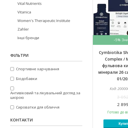
Vital Nutrients
Vitanica
Women's Therapeutic Institute
Zahler
Інші бренди
–5%
Cymbiotika Shi
ФІЛЬТРИ
Complex / 
фульвова к
Спортивне харчування
мінерали 26 с
Біодобавки
01/20
20000
Антивіковий та лікувальний догляд за
3 052
шкірою
2 899
Сироватки для обличчя
Готово до в
КОНТАКТИ
Купи