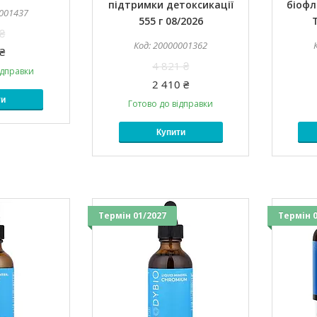
підтримки детоксикації
біофл
001437
555 г 08/2026
₴
20000001362
₴
4 821 ₴
ідправки
2 410 ₴
ти
Готово до відправки
Купити
Термін 01/2027
Термін 0