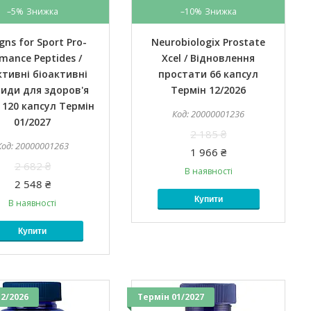
–5%
–10%
gns for Sport Pro-
Neurobiologix Prostate
mance Peptides /
Xcel / Відновлення
тивні біоактивні
простати 66 капсул
иди для здоров'я
Термін 12/2026
в 120 капсул Термін
20000001236
01/2027
2 185 ₴
20000001263
1 966 ₴
2 682 ₴
В наявності
2 548 ₴
Купити
В наявності
Купити
2/2026
Термін 01/2027