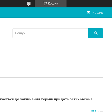
Кошик
Кошик
ижається до закінчення термін придатності
х можна