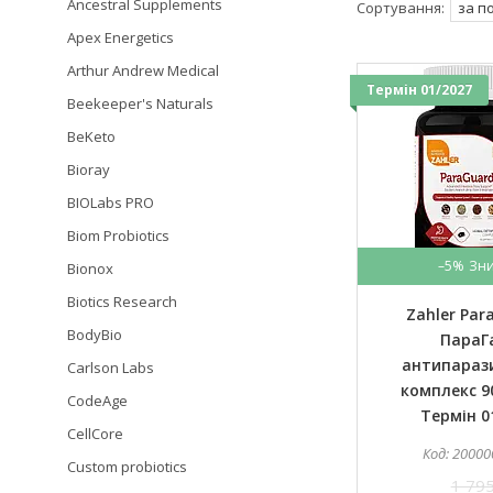
Ancestral Supplements
Apex Energetics
Arthur Andrew Medical
Термін 01/2027
Beekeeper's Naturals
BeKeto
Bioray
BIOLabs PRO
Biom Probiotics
–5%
Bionox
Biotics Research
Zahler Par
BodyBio
ПараГ
антипараз
Carlson Labs
комплекс 9
CodeAge
Термін 0
CellCore
20000
Custom probiotics
1 795