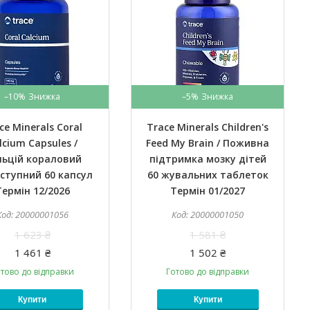
–10%
–5%
ce Minerals Coral
Trace Minerals Children's
lcium Capsules /
Feed My Brain / Поживна
льцій кораловий
підтримка мозку дітей
ступний 60 капсул
60 жувальних таблеток
Термін 12/2026
Термін 01/2027
20000001056
20000001050
1 623 ₴
1 581 ₴
1 461 ₴
1 502 ₴
тово до відправки
Готово до відправки
Купити
Купити