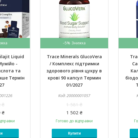
–5%
lajit Liquid
Trace Minerals GlucoVera
Tra
Мумійо -
/ Комплекс підтримки
Ca
ислота та
здорового рівня цукру в
Ка
аше Термін
крові 90 капсул Термин
біодо
27
01/2027
001226
20000001057
 ₴
1 581 ₴
 ₴
1 502 ₴
ідправки
Готово до відправки
Го
ти
Купити