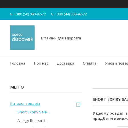
+380 (50) 080-92-72
+380 (44) 388-92-72
Вітаміни для здоров'я
Головна
Про нас
Доставка
Оплата
Умови пове
SHORT EXPIRY SA
Каталог товарів
Short Expiry Sale
У цьому розділі 
придбати з зни
Allergy Research