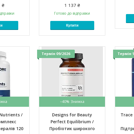
 ₴
1 137 ₴
ідправки
Готово до відправки
ти
Купити
Термін 09/2026
Термін 1
–40%
Nutrients /
Designs for Beauty
Trace
омплекс
Perfect Equilibrium /
нералів 120
Пробіотик широкого
Підтр