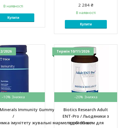
2 284 ₴
В наявності
В наявності
Купити
Купити
2/2026
Термін 10/11/2026
–10%
–20%
 Minerals Immunity Gummy
Biotics Research Adult
/
ENT-Pro / Льодяники з
имка імунітету жувальні мармеладки 60 шт
пробіотиком для