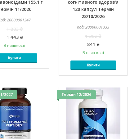
авоноїдами 155,1 г
когнітивного здоров'я
Термін 11/2026
120 капсул Термін
28/10/2026
20000001347
20000001333
1 803 ₴
1 202 ₴
1 443 ₴
841 ₴
В наявності
В наявності
Купити
Купити
1/2027
Термін 12/2026