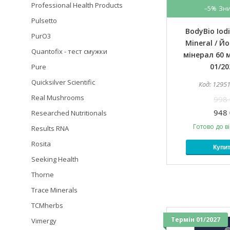
Professional Health Products
–5%
Pulsetto
BodyBio Iodi
PurO3
Mineral / Й
Quantofix - тест смужки
мінерал 60 
01/20
Pure
Quicksilver Scientific
1295
Real Mushrooms
998 
948 
Researched Nutritionals
Готово до в
Results RNA
Rosita
Купи
Seeking Health
Thorne
Trace Minerals
TCMherbs
Термін 01/2027
Vimergy