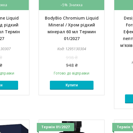
–5%
ne Liquid
BodyBio Chromium Liquid
Desi
од рідкий
Mineral / Хром рідкий
For
мл Термін
мінерал 60 мл Термин
Ефек
27
01/2027
пепт
м'язі
130307
1295130304
₴
998 ₴
₴
948 ₴
ідправки
Готово до відправки
ти
Купити
Термін 01/2027
Термін 1