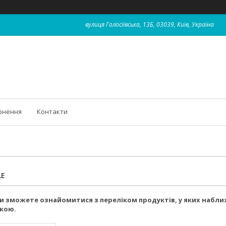
вулиця Голосіївська, 13Б, 03039, Київ, Україна
рнення
Контакти
LE
ви зможете ознайомитися з переліком продуктів, у яких набл
жкою.