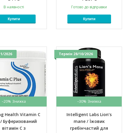
В наявності
Готово до відправки
Купити
Купити
1/2026
Термін 28/10/2026
–20%
–30%
ng Health Vitamin C
Intelligent Labs Lion’s
s / Буферизований
mane / Їжовик
вітамін C з
гребінчастий для