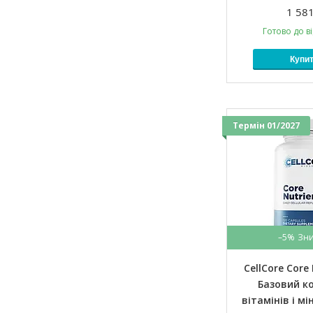
1 581
Готово до в
Купи
Термін 01/2027
–5%
CellCore Core 
Базовий к
вітамінів і мі