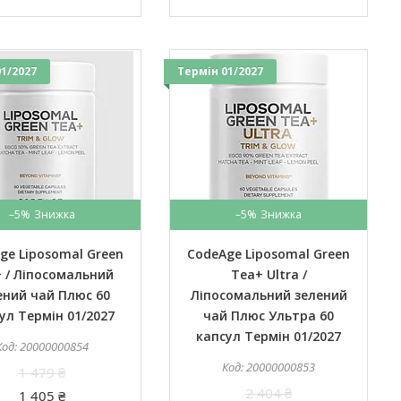
1/2027
Термін 01/2027
–5%
–5%
ge Liposomal Green
CodeAge Liposomal Green
 / Ліпосомальний
Tea+ Ultra /
ений чай Плюс 60
Ліпосомальний зелений
ул Термін 01/2027
чай Плюс Ультра 60
капсул Термін 01/2027
20000000854
20000000853
1 479 ₴
2 404 ₴
1 405 ₴