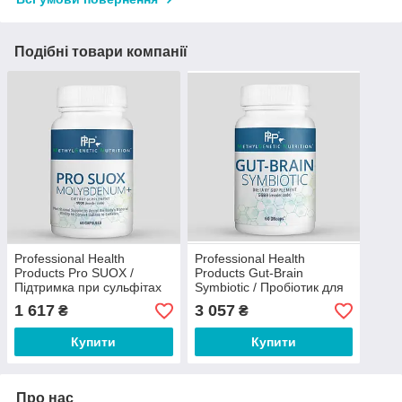
Подібні товари компанії
Professional Health
Professional Health
Products Pro SUOX /
Products Gut-Brain
Підтримка при сульфітах
Symbiotic / Пробіотик для
із молібденом 60 капсул
підтримки зв'язку мозок-
1 617
3 057
₴
₴
кишечник 60 капсул
Купити
Купити
Про нас