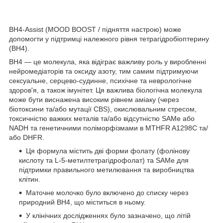
BH4-Assist (MOOD BOOST / підняття настрою) може
допомогти у підтримці належного рівня тетрагідробіоптерину
(BH4).
BH4 — це молекула, яка відіграє важливу роль у виробленні
нейромедіаторів та оксиду азоту, тим самим підтримуючи
сексуальне, серцево-судинне, психічне та неврологічне
здоров'я, а також імунітет. Ця важлива біологічна молекула
може бути виснажена високим рівнем аміаку (через
біотоксини та/або мутації CBS), окислювальним стресом,
токсичністю важких металів та/або відсутністю SAMe або
NADH та генетичними поліморфізмами в MTHFR A1298C та/
або DHFR.
Ця формула містить дві форми фолату (фолінову
кислоту та L-5-метилтетрагідрофолат) та SAMe для
підтримки правильного метилювання та виробництва
клітин.
Маточне молочко було включено до списку через
природний BH4, що міститься в ньому.
У клінічних дослідженнях було зазначено, що літій