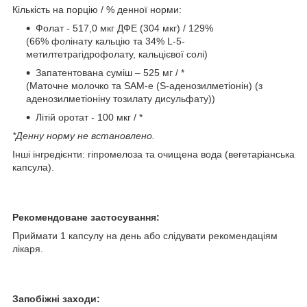
Кількість на порцію / % денної норми:
Фолат - 517,0 мкг ДФЕ (304 мкг) / 129%
(66% фолінату кальцію та 34% L-5-
метилтетрагідрофолату, кальцієвої солі)
Запатентована суміш – 525 мг / *
(Маточне молочко та SAM-e (S-аденозилметіонін) (з
аденозилметіоніну тозилату дисульфату))
Літій оротат - 100 мкг / *
*Денну норму не встановлено.
Інші інгредієнти: гіпромелоза та очищена вода (вегетаріанська
капсула).
Рекомендоване застосування:
Приймати 1 капсулу на день або слідувати рекомендаціям
лікаря.
Запобіжні заходи: