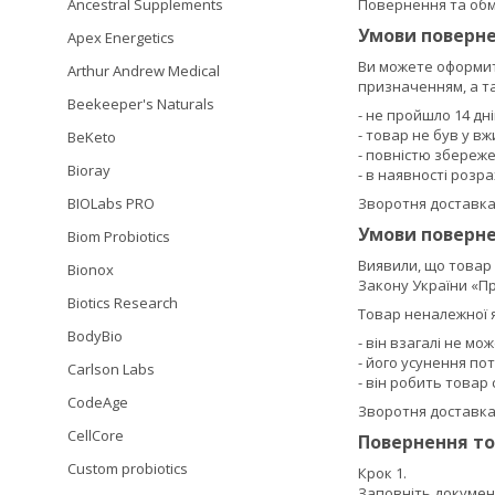
Ancestral Supplements
Повернення та обм
Умови поверне
Apex Energetics
Ви можете оформит
Arthur Andrew Medical
призначенням, а т
Beekeeper's Naturals
- не пройшло 14 дн
- товар не був у в
BeKeto
- повністю збереж
Bioray
- в наявності розр
BIOLabs PRO
Зворотня доставка
Умови поверне
Biom Probiotics
Виявили, що товар 
Bionox
Закону України «Пр
Biotics Research
Товар неналежної я
BodyBio
- він взагалі не мо
- його усунення п
Carlson Labs
- він робить товар
CodeAge
Зворотня доставка
CellCore
Повернення то
Custom probiotics
Крок 1.
Заповніть документ