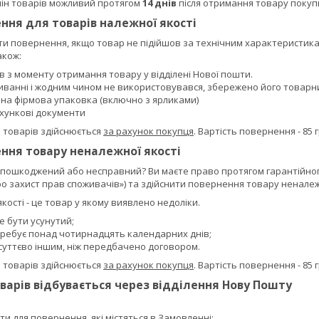
ін товарів можливий протягом
14 днів
після отримання товару покуп
ння для товарів належної якості
и повернення, якщо товар не підійшов за технічним характеристика
акож:
ів з моменту отримання товару у відділені Нової пошти.
живанні і жодним чином не використовувався, збережено його товарни
ена фірмова упаковка (включно з ярликами)
ахункові документи
 товарів здійснюється
за рахунок покупця
. Вартість повернення - 85 
ння товару неналежної якості
пошкоджений або несправний? Ви маєте право протягом гарантійного 
о захист прав споживачів») та здійснити повернення товару неналежн
кості - це товар у якому виявлено недоліки.
же бути усунутий;
отребує понад чотирнадцять календарних днів;
 суттєво іншим, ніж передбачено договором.
 товарів здійснюється
за рахунок покупця
. Вартість повернення - 85 
варів відбувається через відділення Нову Пошту
и для повернення, які містяться в Замовленні: