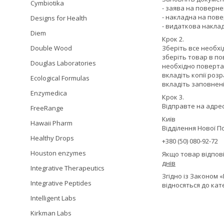
Cymbiotika
- заява на поверн
- накладна на пов
Designs for Health
- видаткова накла
Diem
Крок 2.
Double Wood
Зберіть все необхі
зберіть товар в по
Douglas Laboratories
необхідно повертат
вкладіть копії роз
Ecological Formulas
вкладіть заповнен
Enzymedica
Крок 3.
Відправте на адрес
FreeRange
Київ
Hawaii Pharm
Відділення Нової П
Healthy Drops
+380 (50) 080-92-72
Houston enzymes
Якщо товар відпов
днів
Integrative Therapeutics
Згідно із Законом 
Integrative Peptides
відносяться до кат
Intelligent Labs
Kirkman Labs