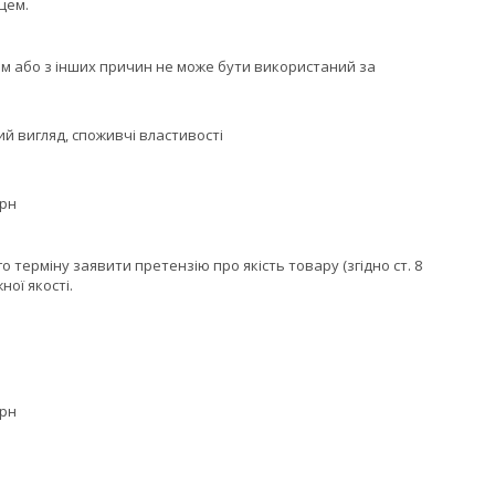
цем.
м або з інших причин не може бути використаний за
й вигляд, споживчі властивості
грн
терміну заявити претензію про якість товару (згідно ст. 8
ої якості.
грн