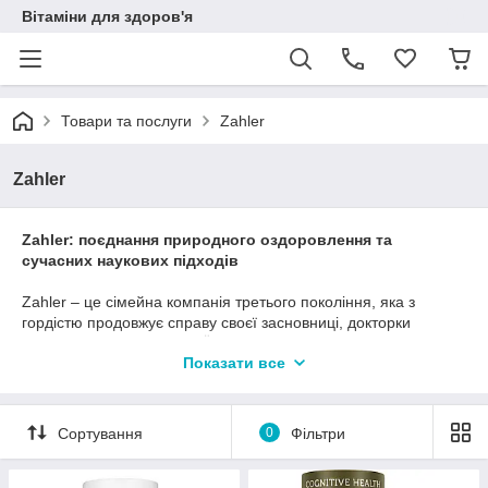
Вітаміни для здоров'я
Товари та послуги
Zahler
Zahler
Zahler: поєднання природного оздоровлення та
сучасних наукових підходів
Zahler – це сімейна компанія третього покоління, яка з
гордістю продовжує справу своєї засновниці, докторки
філософії Рейчел Залер. Її шлях почався з прагнення
Показати все
допомогти чоловіку, який страждав від алергії. Занурившись у
світ природних засобів та нутриціології, Рейчел поступово
перетворила особистий пошук на професійний сервіс
індивідуальних консультацій з питань здоров’я та харчування.
Сортування
0
Фільтри
Усвідомивши потребу в якісних і науково обґрунтованих