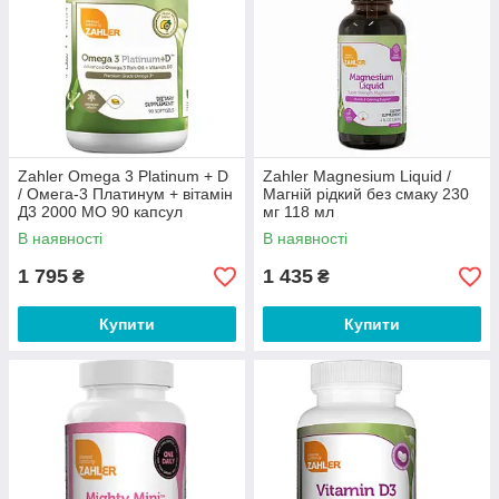
Zahler Omega 3 Platinum + D
Zahler Magnesium Liquid /
/ Омега-3 Платинум + вітамін
Магній рідкий без смаку 230
Д3 2000 МО 90 капсул
мг 118 мл
В наявності
В наявності
1 795
1 435
₴
₴
Купити
Купити