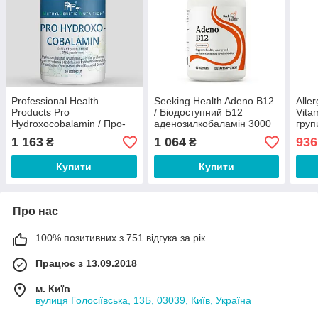
Professional Health
Seeking Health Adeno B12
Alle
Products Pro
/ Біодоступний Б12
Vita
Hydroxocobalamin / Про-
аденозилкобаламін 3000
груп
гідроксокобаламін вітамін
мкг 60 льодяників
капс
1 163
1 064
936
₴
₴
Б12 60 льодяників
Купити
Купити
Про нас
100% позитивних з 751 відгука за рік
Працює з 13.09.2018
м. Київ
вулиця Голосіївська, 13Б, 03039, Київ, Україна