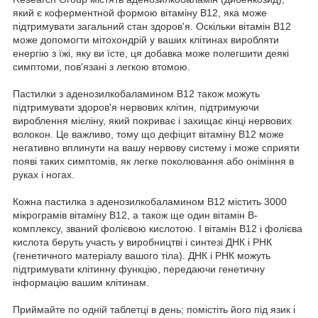
який є коферментной формою вітаміну B12, яка може
підтримувати загальний стан здоров'я. Оскільки вітамін B12
може допомогти мітохондрій у ваших клітинах виробляти
енергію з їжі, яку ви їсте, ця добавка може полегшити деякі
симптоми, пов'язані з легкою втомою.
Пастилки з аденозилкобаламином B12 також можуть
підтримувати здоров'я нервових клітин, підтримуючи
вироблення мієліну, який покриває і захищає кінці нервових
волокон. Це важливо, тому що дефіцит вітаміну B12 може
негативно вплинути на вашу нервову систему і може сприяти
появі таких симптомів, як легке поколювання або оніміння в
руках і ногах.
Кожна пастилка з аденозилкобаламином B12 містить 3000
мікрограмів вітаміну B12, а також ще один вітамін B-
комплексу, званий фолієвою кислотою. І вітамін B12 і фолієва
кислота беруть участь у виробництві і синтезі ДНК і РНК
(генетичного матеріалу вашого тіла). ДНК і РНК можуть
підтримувати клітинну функцію, передаючи генетичну
інформацію вашим клітинам.
Приймайте по одній таблетці в день; помістіть його під язик і