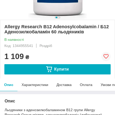
Allergy Research B12 Adenosylcobalamin / Б12
Аденозилкобаламін 60 льодяників
В наявності
Код: 1344955541
Роздріб
1 109
₴
Купити
Опис
Характеристики
Доставка
Оплата
Умови п
Опис
Льодяники з аденозилкобаламином B12 групи Allergy
Research Group містять аденозилкобаламін (дибенкозид),