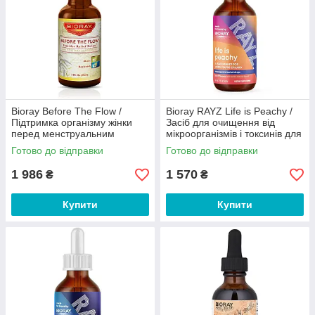
Bioray Before The Flow /
Bioray RAYZ Life is Peachy /
Підтримка організму жінки
Засіб для очищення від
перед менструальним
мікроорганізмів і токсинів для
циклом 60 мл
підлітків 12-18 років 59 мл
Готово до відправки
Готово до відправки
1 986
1 570
₴
₴
Купити
Купити