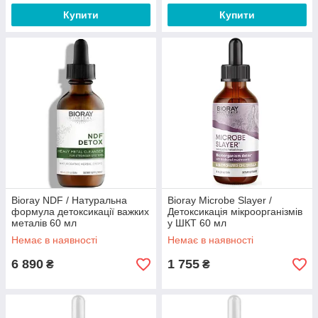
Купити
Купити
Bioray NDF / Натуральна
Bioray Microbe Slayer /
формула детоксикації важких
Детоксикація мікроорганізмів
металів 60 мл
у ШКТ 60 мл
Немає в наявності
Немає в наявності
6 890
1 755
₴
₴