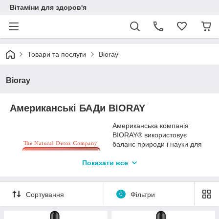
Вітаміни для здоров'я
Товари та послуги
Bioray
Bioray
Американські БАДи BIORAY
Американська компанія
BIORAY® використовує
баланс природи і науки для
створення безпечних і
ефективних рідких трав'яних
Показати все
добавок, які підтримують
здоров'я, життєві сили і
навколишнє середовище.
Сортування
0
Фільтри
БАДи BIORAY® були створені в клініці і виробляються шляхом
інтеграції клінічно протестованих інгредієнтів з