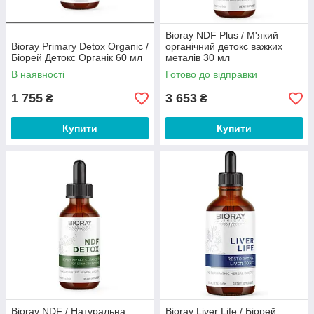
Bioray NDF Plus / М'який
Bioray Primary Detox Organic /
органічний детокс важких
Біорей Детокс Органік 60 мл
металів 30 мл
В наявності
Готово до відправки
1 755
3 653
₴
₴
Купити
Купити
Bioray NDF / Натуральна
Bioray Liver Life / Біорей