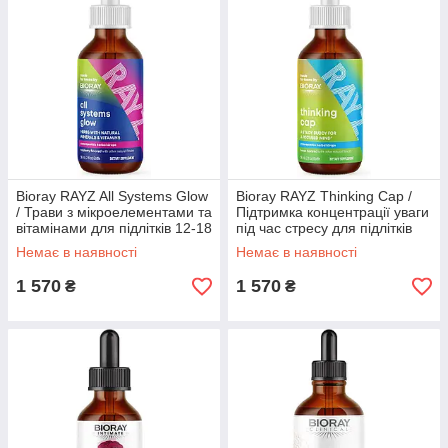
Bioray RAYZ All Systems Glow
Bioray RAYZ Thinking Cap /
/ Трави з мікроелементами та
Підтримка концентрації уваги
вітамінами для підлітків 12-18
під час стресу для підлітків
років 59 мл
12-18 років 59 мл
Немає в наявності
Немає в наявності
1 570
1 570
₴
₴