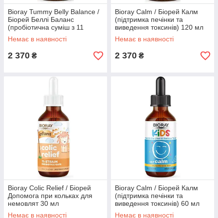
Bioray Tummy Belly Balance /
Bioray Calm / Біорей Калм
Біорей Беллі Баланс
(підтримка печінки та
(пробіотична суміш з 11
виведення токсинів) 120 мл
штамів) 118 мл
Немає в наявності
Немає в наявності
2 370
2 370
₴
₴
Bioray Colic Relief / Біорей
Bioray Calm / Біорей Калм
Допомога при кольках для
(підтримка печінки та
немовлят 30 мл
виведення токсинів) 60 мл
Немає в наявності
Немає в наявності