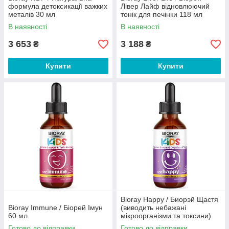
формула детоксикації важких
Лівер Лайф відновлюючий
металів 30 мл
тонік для печінки 118 мл
В наявності
В наявності
3 653
3 188
₴
₴
Купити
Купити
Bioray Happy / Биорэй Щастя
Bioray Immune / Біорей Імун
(виводить небажані
60 мл
мікроорганізми та токсини)
60 мл
Готово до відправки
Готово до відправки