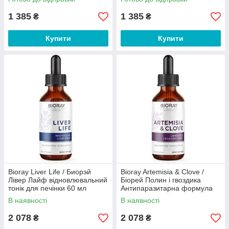
1 385
1 385
₴
₴
Купити
Купити
Bioray Liver Life / Биорэй
Bioray Artemisia & Clove /
Лівер Лайф відновлювальний
Біорей Полин і гвоздика
тонік для печінки 60 мл
Антипаразитарна формула
59 мл
В наявності
В наявності
2 078
2 078
₴
₴