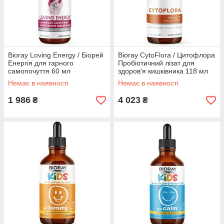
Bioray Loving Energy / Біорей
Bioray CytoFlora / Цитофлора
Енергія для гарного
Пробіотичний лізат для
самопочуття 60 мл
здоров'я кишківника 118 мл
Немає в наявності
Немає в наявності
1 986
4 023
₴
₴