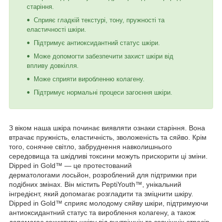
старіння.
Сприяє гладкій текстурі, тону, пружності та
еластичності шкіри.
Підтримує антиоксидантний статус шкіри.
Може допомогти забезпечити захист шкіри від
впливу довкілля.
Може сприяти виробленню колагену.
Підтримує нормальні процеси загоєння шкіри.
З віком наша шкіра починає виявляти ознаки старіння. Вона
втрачає пружність, еластичність, зволоженість та сяйво. Крім
того, сонячне світло, забруднення навколишнього
середовища та шкідливі токсини можуть прискорити ці зміни.
Dipped in Gold™ — це протестований
дерматологами лосьйон, розроблений для підтримки при
подібних змінах. Він містить PeptiYouth™, унікальний
інгредієнт, який допомагає розгладити та зміцнити шкіру.
Dipped in Gold™ сприяє молодому сяйву шкіри, підтримуючи
антиоксидантний статус та вироблення колагену, а також
допомагає захистити шкіру від внутрішніх та зовнішніх стресів.