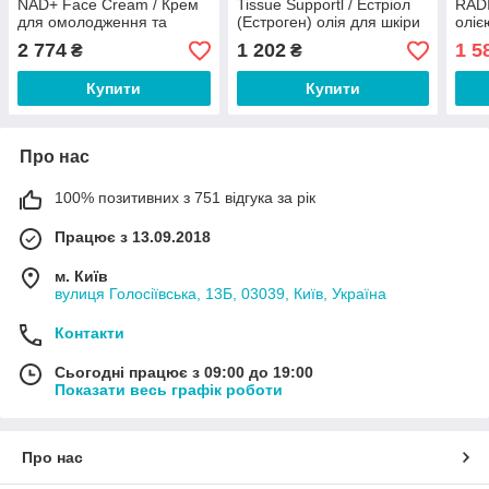
NAD+ Face Cream / Крем
Tissue Supportl / Естріол
RADI
для омолодження та
(Естроген) олія для шкіри
оліє
пружності шкіри обличчя
30 мл
шкір
2 774
1 202
1 5
₴
₴
50 мл
01/2
Купити
Купити
Про нас
100% позитивних з 751 відгука за рік
Працює з 13.09.2018
м. Київ
вулиця Голосіївська, 13Б, 03039, Київ, Україна
Контакти
Сьогодні працює з 09:00 до 19:00
Показати весь графік роботи
Про нас