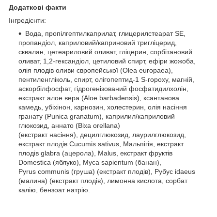
Додаткові факти
Інгредієнти:
Вода, пропілгептилкаприлат, глицерилстеарат SE,
пропандіол, каприловий/каприновий тригліцерид,
сквалан, цетеариловий оливат, гліцерин, сорбітановий
оливат, 1,2-гександіол, цетиловий спирт, ефіри жожоба,
олія плодів оливи європейської (Olea europaea),
пентиленгліколь, спирт, олігопептид-1 S-гороху, магній,
аскорбілфосфат, гідрогенізований фосфатидилхолін,
екстракт алое вера (Aloe barbadensis), ксантанова
камедь, убіхінон, карнозин, холестерин, олія насіння
гранату (Punica granatum), каприлил/каприловий
глюкозид, аннато (Bixa orellana)
(екстракт насіння), децилглюкозид, лаурилглюкозид,
екстракт плодів Cucumis sativus, Мальпігія, екстракт
плодів glabra (ацерола), Malus, екстракт фруктів
Domestica (яблуко), Муса sapientum (банан),
Pyrus communis (груша) (екстракт плодів), Рубус idaeus
(малина) (екстракт плодів), лимонна кислота, сорбат
калію, бензоат натрію.