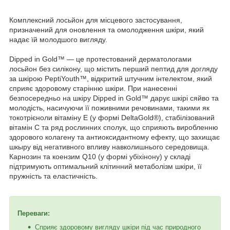
Комплексний лосьйон для місцевого застосування,
призначений для оновлення та омолодження шкіри, який
надає їй молодшого вигляду.
Dipped in Gold™ — це протестований дерматологами
лосьйон без силікону, що містить перший пептид для догляду
за шкірою PeptiYouth™, відкритий штучним інтелектом, який
сприяє здоровому старінню шкіри. При нанесенні
безпосередньо на шкіру Dipped in Gold™ дарує шкірі сяйво та
молодість, насичуючи її поживними речовинами, такими як
токотрієноли вітаміну E (у формі DeltaGold®), стабілізований
вітамін C та ряд рослинних сполук, що сприяють виробленню
здорового колагену та антиоксидантному ефекту, що захищає
шкыру від негативного впливу навколишнього середовища.
Карнозин та коензим Q10 (у формі убіхінону) у складі
підтримують оптимальний клітинний метаболізм шкіри, її
пружність та еластичність.
Переваги:
Сприяє здоровому вигляду шкіри під час природного