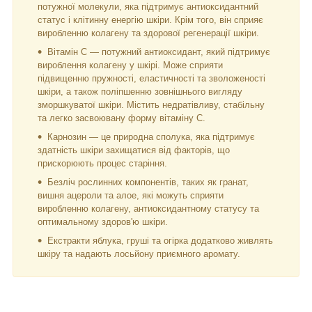
потужної молекули, яка підтримує антиоксидантний
статус і клітинну енергію шкіри. Крім того, він сприяє
виробленню колагену та здорової регенерації шкіри.
Вітамін С — потужний антиоксидант, який підтримує
вироблення колагену у шкірі. Може сприяти
підвищенню пружності, еластичності та зволоженості
шкіри, а також поліпшенню зовнішнього вигляду
зморшкуватої шкіри. Містить недратівливу, стабільну
та легко засвоювану форму вітаміну С.
Карнозин — це природна сполука, яка підтримує
здатність шкіри захищатися від факторів, що
прискорюють процес старіння.
Безліч рослинних компонентів, таких як гранат,
вишня ацероли та алое, які можуть сприяти
виробленню колагену, антиоксидантному статусу та
оптимальному здоров'ю шкіри.
Екстракти яблука, груші та огірка додатково живлять
шкіру та надають лосьйону приємного аромату.