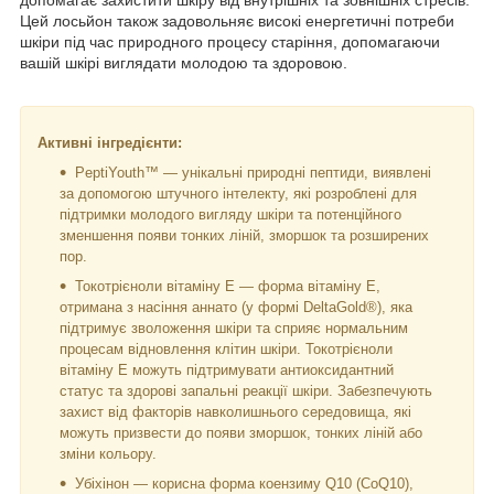
Цей лосьйон також задовольняє високі енергетичні потреби
шкіри під час природного процесу старіння, допомагаючи
вашій шкірі виглядати молодою та здоровою.
Активні інгредієнти:
PeptiYouth™ — унікальні природні пептиди, виявлені
за допомогою штучного інтелекту, які розроблені для
підтримки молодого вигляду шкіри та потенційного
зменшення появи тонких ліній, зморшок та розширених
пор.
Токотрієноли вітаміну Е — форма вітаміну Е,
отримана з насіння аннато (у формі DeltaGold®), яка
підтримує зволоження шкіри та сприяє нормальним
процесам відновлення клітин шкіри. Токотрієноли
вітаміну Е можуть підтримувати антиоксидантний
статус та здорові запальні реакції шкіри. Забезпечують
захист від факторів навколишнього середовища, які
можуть призвести до появи зморшок, тонких ліній або
зміни кольору.
Убіхінон — корисна форма коензиму Q10 (CoQ10),