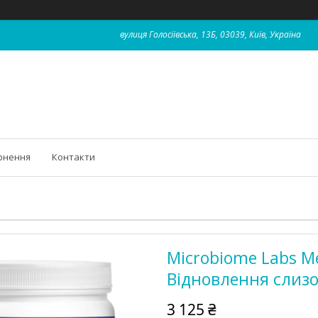
вулиця Голосіївська, 13Б, 03039, Київ, Україна
рнення
Контакти
Microbiome Labs M
Відновлення слизо
3 125 ₴