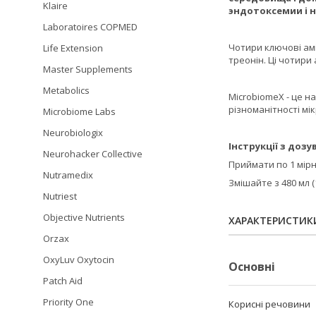
Klaire
эндотоксемии і н
Laboratoires COPMED
Чотири ключові амі
Life Extension
треонін. Ці чотири
Master Supplements
Metabolics
MicrobiomeX - це н
різноманітності мі
Microbiome Labs
Neurobiologix
Інструкції з дозу
Neurohacker Collective
Приймати по 1 мірн
Nutramedix
Змішайте з 480 мл (
Nutriest
Objective Nutrients
ХАРАКТЕРИСТИК
Orzax
OxyLuv Oxytocin
Основні
Patch Aid
Priority One
Корисні речовини