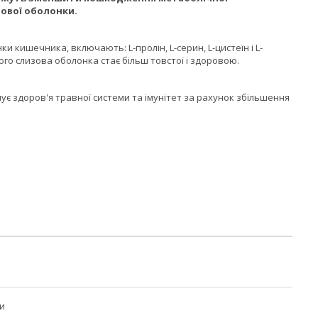
зової оболонки.
и кишечника, включають: L-пролін, L-серин, L-цистеїн і L-
ого слизова оболонка стає більш товстої і здоровою.
ує здоров'я травної системи та імунітет за рахунок збільшення
и