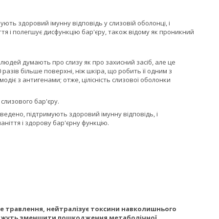
ують здоровий імунну відповідь у слизовій оболонці, і
тя і полегшує дисфункцію бар'єру, також відому як проникний
людей думають про слизу як про захисний засіб, але це
 разів більше поверхні, ніж шкіра, що робить її одним з
одіє з антигенами; отже, цілісність слизової оболонки
слизового бар'єру.
доведено, підтримують здоровий імунну відповідь, і
ніття і здорову бар'єрну функцію.
ве травлення, нейтралізує токсини навколишнього
 можуть зменшити пошкодження метаболічної