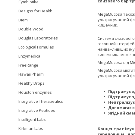
слизового бар'єр
Cymbiotika
Designs for Health
MegaMucosa також м
ультрасучасний фла
Diem
кишечник.
Double Wood
Douglas Laboratories
Система слизової о
головний інтерфейс 
Ecological Formulas
найважливіших імун
кишечника може ви
Enzymedica
MegaMucosa від Mic
FreeRange
MegaMucosa містить
Hawaii Pharm
ультрасучасний фла
Healthy Drops
Підтримує з
Houston enzymes
Підтримує 
Integrative Therapeutics
Нейтралізує
Допомагає в
Integrative Peptides
Ягідний сма
Intelligent Labs
Kirkman Labs
Концентрат імун
середовища і до