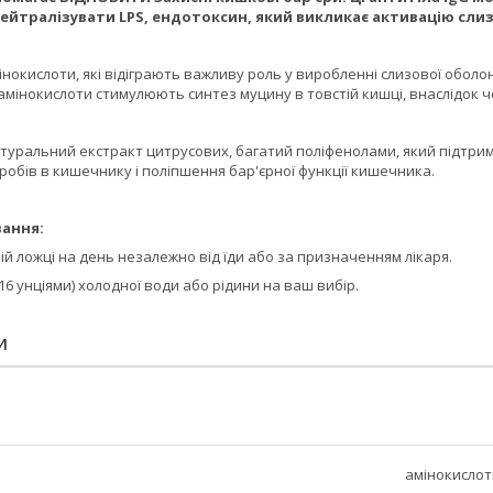
ейтралізувати LPS, ендотоксин, який викликає активацію сли
нокислоти, які відіграють важливу роль у виробленні слизової оболонк
 амінокислоти стимулюють синтез муцину в товстій кишці, внаслідок ч
атуральний екстракт цитрусових, багатий поліфенолами, який підтрим
кробів в кишечнику і поліпшення бар'єрної функції кишечника.
вання:
ій ложці на день незалежно від їди або за призначенням лікаря.
16 унціями) холодної води або рідини на ваш вибір.
И
амінокислот