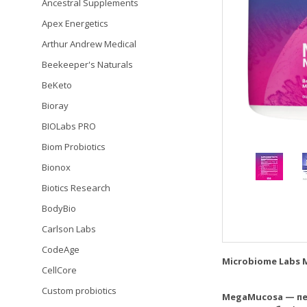
Ancestral Supplements
Apex Energetics
Arthur Andrew Medical
Beekeeper's Naturals
BeKeto
Bioray
BIOLabs PRO
Biom Probiotics
Bionox
Biotics Research
BodyBio
Carlson Labs
CodeAge
Microbiome Labs
CellCore
Custom probiotics
MegaMucosa — пе