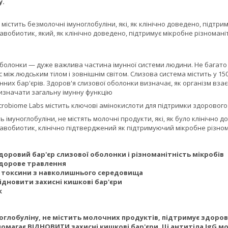
у.
істить безмолочні імуноглобуліни, які, як клінічно доведено, підтрим
вобиотик, який, як клінічно доведено, підтримує мікробне різноманіт
болонки — дуже важлива частина імунної системи людини. Не багато 
між людським тілом і зовнішнім світом. Слизова система містить у 150
них бар'єрів. Здоров'я слизової оболонки визначає, як організм взаєм
значати загальну імунну функцію
robiome Labs містить ключові амінокислоти для підтримки здорового 
 імуноглобуліни, не містять молочні продукти, які, як було клінічно 
вобиотик, клінічно підтверджений як підтримуючий мікробне різнома
доровий бар'єр слизової оболонки і різноманітність мікробів
здорове травлення
 токсини з навколишнього середовища
ідновити захисні кишкові бар'єри
к
оглобуліну, не містить молочних продуктів, підтримує здоро
помагає ВІДНОВИТИ захисні кишкові бар'єри. Ці антитіла IgG