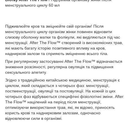
менструального циклу 60 мл
Підживлюйте кров та зміцнюйте свій організм! Після
менструального циклу організм жінки повинен відновити
слизову оболонку матки та фолікули, які виділяються під час
менструації. After The Flow™ створений із високоякісних трав,
які мають багату історію позитивного впливу на кров,
надниркові залози та сприяють зміцненню всього тіла.
При регулярному застосуванні After The Flow™ відзначається
зниження розсіяності, регулярна овуляція та підвищення
сексуального апетиту.
Згідно з традиційною китайською медициною, менструація є
циклом, який складається з чотирьох фаз: менструації,
постменструації, овуляції та постовуляції. На кожній із цих
чотирьох фаз відбуваються специфічні фізіологічні зміни. After
The Flow™ націлений на період після менструації,
оптимізуючи використання трав, які, як відомо, приносять
користь крові та наднирковим залозам, одночасно
відновлюючи сили в організмі.