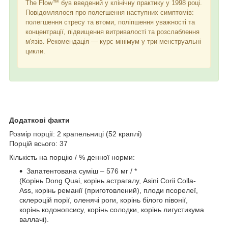
The Flow™ був введений у клінічну практику у 1998 році.
Повідомлялося про полегшення наступних симптомів:
полегшення стресу та втоми, поліпшення уважності та
концентрації, підвищення витривалості та розслаблення
м'язів. Рекомендація — курс мінімум у три менструальні
цикли.
Додаткові факти
Розмір порції: 2 крапельниці (52 краплі)
Порцій всього: 37
Кількість на порцію / % денної норми:
Запатентована суміш – 576 мг / *
(Корінь Dong Quai, корінь астрагалу, Asini Corii Colla-
Ass, корінь реманії (приготовлений), плоди псорелеї,
склероцій порії, оленячі роги, корінь білого півонії,
корінь кодонопсису, корінь солодки, корінь лигустикума
валлачі).