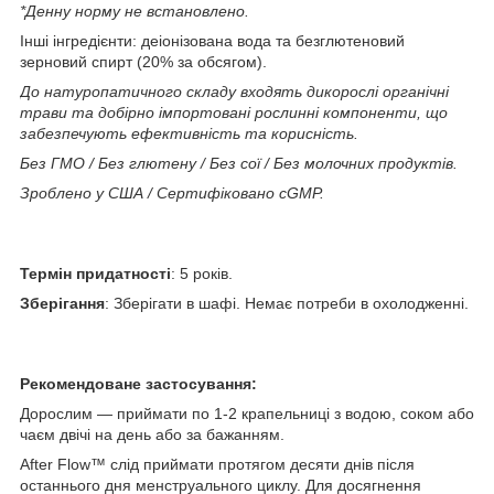
*Денну норму не встановлено.
Інші інгредієнти: деіонізована вода та безглютеновий
зерновий спирт (20% за обсягом).
До натуропатичного складу входять дикорослі органічні
трави та добірно імпортовані рослинні компоненти, що
забезпечують ефективність та корисність.
Без ГМО / Без глютену / Без сої / Без молочних продуктів.
Зроблено у США / Сертифіковано cGMP.
Термін придатності
: 5 років.
Зберігання
: Зберігати в шафі. Немає потреби в охолодженні.
Рекомендоване застосування:
Дорослим — приймати по 1-2 крапельниці з водою, соком або
чаєм двічі на день або за бажанням.
After Flow™ слід приймати протягом десяти днів після
останнього дня менструального циклу. Для досягнення