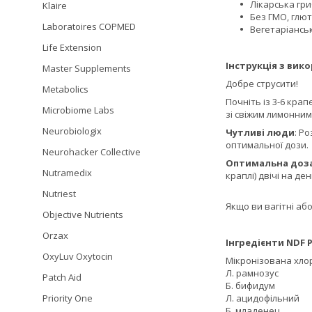
Лікарська гр
Klaire
Без ГМО, глют
Laboratoires COPMED
Вегетаріансь
Life Extension
Інструкція з вик
Master Supplements
Добре струсити!
Metabolics
Почніть із 3-6 кра
Microbiome Labs
зі свіжим лимонним
Neurobiologix
Чутливі люди
: Р
оптимальної дози.
Neurohacker Collective
Оптимальна доза
Nutramedix
краплі) двічі на ден
Nutriest
Якщо ви вагітні аб
Objective Nutrients
Orzax
Інгредієнти NDF 
OxyLuv Oxytocin
Мікронізована хлор
Л. рамнозус
Patch Aid
Б. бифидум
Л. ацидофільний
Priority One
Б. младенец