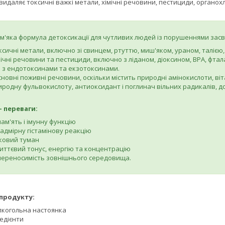
видаляє токсичні важкі метали, хімічні речовини, пестициди, органох
м'яка формула детоксикації для чутливих людей із порушеннями засво
сичні метали, включно зі свинцем, ртуттю, миш'яком, ураном, талією, 
мічні речовини та пестициди, включно з ліданом, діоксином, BPA, фта
я з ендотоксинами та екзотоксинами.
сновні поживні речовини, оскільки містить природні амінокислоти, віт
иродну фульвокислоту, антиоксидант і поглинач вільних радикалів, 
 - переваги:
ам'ять і імунну функцію
надмірну гістамінову реакцію
ковий туман
иттєвий тонус, енергію та концентрацію
ереносимість зовнішнього середовища.
продукту:
лкогольна настоянка
редієнти