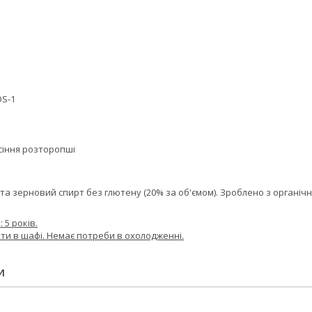
DS-1
i
сіння розторопші
та зерновий спирт без глютену (20% за об'ємом). Зроблено з органічни
 5 років.
ати в шафі. Немає потреби в охолодженні.
И