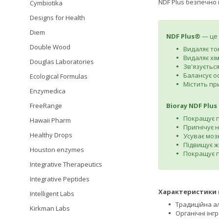
NDF Plus безпечно 
Cymbiotika
Designs for Health
Diem
NDF Plus®
— це 
Double Wood
Видаляє ток
Видаляє хі
Douglas Laboratories
Зв'язуєтьс
Балансує о
Ecological Formulas
Містить пр
Enzymedica
Bioray NDF Plus
FreeRange
Покращує п
Hawaii Pharm
Пригнічує 
Healthy Drops
Усуває моз
Підвищує ж
Houston enzymes
Покращує п
Integrative Therapeutics
Integrative Peptides
Характеристики 
Intelligent Labs
Традиційна а
Kirkman Labs
Органічні інг