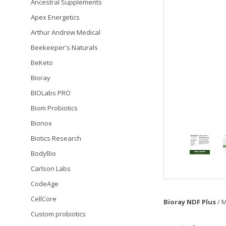
Ancestral Supplements
Apex Energetics
Arthur Andrew Medical
Beekeeper's Naturals
BeKeto
Bioray
BIOLabs PRO
Biom Probiotics
Bionox
Biotics Research
BodyBio
Carlson Labs
CodeAge
CellCore
Bioray NDF Plus
/ 
Custom probiotics