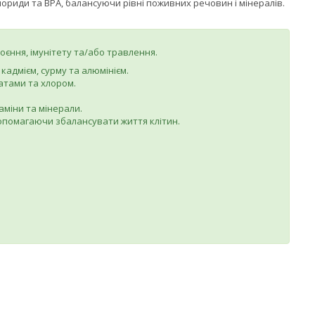
лориди та BPA, балансуючи рівні поживних речовин і мінералів.
єння, імунітету та/або травлення.
кадмієм, сурму та алюмінієм.
латами та хлором.
аміни та мінерали.
допомагаючи збалансувати життя клітин.