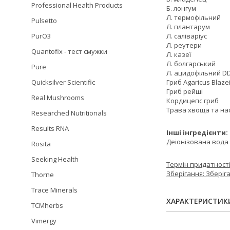
Professional Health Products
Б. лонгум
Л. термофільний
Pulsetto
Л. плантарум
Л. саліваріус
PurO3
Л. реутери
Quantofix - тест смужки
Л. казеї
Л. болгарський
Pure
Л. ацидофільний D
Гриб Agaricus Blaze
Quicksilver Scientific
Гриб рейші
Real Mushrooms
Кордицепс гриб
Трава хвоща та на
Researched Nutritionals
Results RNA
Інші інгредієнти:
Деіонізована вода 
Rosita
Seeking Health
Термін придатності:
Зберігання: Зберіг
Thorne
Trace Minerals
ХАРАКТЕРИСТИК
TCMherbs
Vimergy