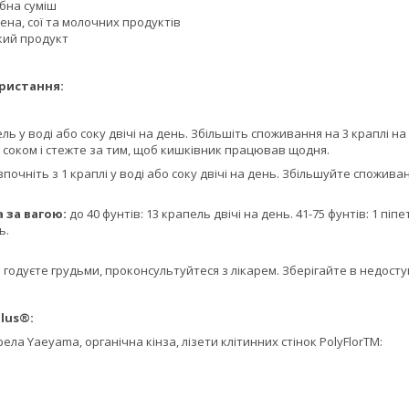
ибна суміш
ена, сої та молочних продуктів
кий продукт
ористання:
пель у воді або соку двічі на день. Збільшіть споживання на 3 краплі 
 соком і стежте за тим, щоб кишківник працював щодня.
озпочніть з 1 краплі у воді або соку двічі на день. Збільшуйте спожива
 за вагою:
до 40 фунтів: 13 крапель двічі на день. 41-75 фунтів: 1 піпе
ь.
о годуєте грудьми, проконсультуйтеся з лікарем. Зберігайте в недоступ
Plus®:
ела Yaeyama, органічна кінза, лізети клітинних стінок PolyFlorTM: