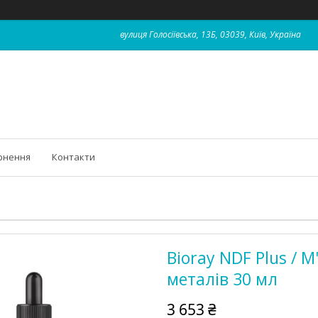
вулиця Голосіївська, 13Б, 03039, Київ, Україна
рнення
Контакти
Bioray NDF Plus / 
металів 30 мл
3 653 ₴