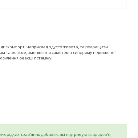
и дискомфорт, наприклад здуття живота, та покращити
ком та мозком, зменшення симптомів синдрому підвищеної
илення реакції гістаміну!
х рідких трав'яних добавок, які підтримують здоров'я,