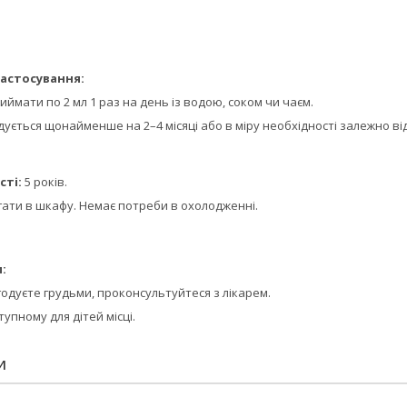
астосування:
иймати по 2 мл 1 раз на день із водою, соком чи чаєм.
ується щонайменше на 2–4 місяці або в міру необхідності залежно ві
сті:
5 років.
гати в шкафу. Немає потреби в охолодженні.
:
 годуєте грудьми, проконсультуйтеся з лікарем.
упному для дітей місці.
И