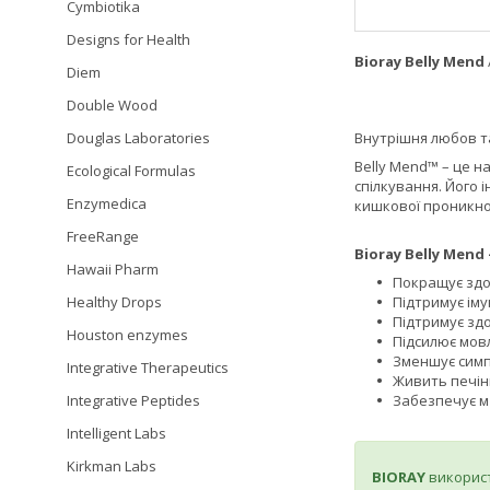
Cymbiotika
Designs for Health
Bioray Belly Mend
Diem
Double Wood
Внутрішня любов т
Douglas Laboratories
Belly Mend™ – це 
Ecological Formulas
спілкування. Його
Enzymedica
кишкової проникнос
FreeRange
Bioray Belly Mend 
Hawaii Pharm
Покращує здо
Підтримує іму
Healthy Drops
Підтримує зд
Houston enzymes
Підсилює мов
Зменшує симп
Integrative Therapeutics
Живить печін
Забезпечує м
Integrative Peptides
Intelligent Labs
Kirkman Labs
BIORAY
використ