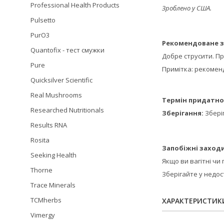
Professional Health Products
Зроблено у США.
Pulsetto
PurO3
Рекомендоване з
Quantofix - тест смужки
Добре струсити. Пр
Pure
Примітка: рекоменд
Quicksilver Scientific
Real Mushrooms
Термін придатно
Researched Nutritionals
Зберігання:
Збері
Results RNA
Rosita
Запобіжні заходи
Seeking Health
Якщо ви вагітні чи
Thorne
Зберігайте у недост
Trace Minerals
TCMherbs
ХАРАКТЕРИСТИК
Vimergy