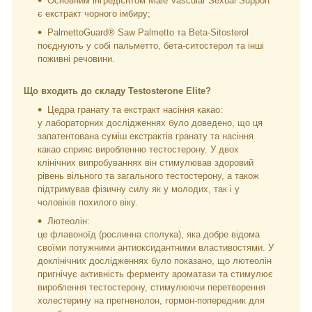
Основним інгредієнтом Male Vascular Sexual Support
є екстракт чорного імбиру;
PalmettoGuard® Saw Palmetto та Beta-Sitosterol
поєднують у собі пальметто, бета-ситостерол та інші
поживні речовини.
Що входить до складу Testosterone Elite?
Цедра гранату та екстракт насіння какао:
у лабораторних дослідженнях було доведено, що ця
запатентована суміш екстрактів гранату та насіння
какао сприяє виробленню тестостерону. У двох
клінічних випробуваннях він стимулював здоровий
рівень вільного та загального тестостерону, а також
підтримував фізичну силу як у молодих, так і у
чоловіків похилого віку.
Лютеолін:
це флавоноїд (рослинна сполука), яка добре відома
своїми потужними антиоксидантними властивостями. У
доклінічних дослідженнях було показано, що лютеолін
пригнічує активність ферменту ароматази та стимулює
вироблення тестостерону, стимулюючи перетворення
холестерину на прегненолон, гормон-попередник для