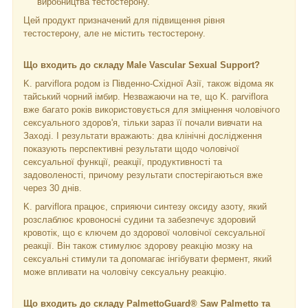
виробництва тестостерону.
Цей продукт призначений для підвищення рівня
тестостерону, але не містить тестостерону.
Що входить до складу Male Vascular Sexual Support?
K. parviflora родом із Південно-Східної Азії, також відома як
тайський чорний імбир. Незважаючи на те, що K. parviflora
вже багато років використовується для зміцнення чоловічого
сексуального здоров'я, тільки зараз її почали вивчати на
Заході. І результати вражають: два клінічні дослідження
показують перспективні результати щодо чоловічої
сексуальної функції, реакції, продуктивності та
задоволеності, причому результати спостерігаються вже
через 30 днів.
K. parviflora працює, сприяючи синтезу оксиду азоту, який
розслаблює кровоносні судини та забезпечує здоровий
кровотік, що є ключем до здорової чоловічої сексуальної
реакції. Він також стимулює здорову реакцію мозку на
сексуальні стимули та допомагає інгібувати фермент, який
може впливати на чоловічу сексуальну реакцію.
Що входить до складу PalmettoGuard® Saw Palmetto та