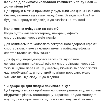
Коли слід приймати чоловічий комплекс Vitality Pack —
до чи після їжі?
Цей продукт можна приймати у будь-який час дня, з їжею або
без неї, залежно від ваших уподобань. Завжди приймайте
будь-який продукт відповідно до вказівок на етикетці.
Коли можна очікувати на ефект?
Щодо підтримки тестостерону, найкращі ефекти
спостерігалися через вісім тижнів.
Для оптимального чоловічого сексуального здоров'я ефекти
спостерігалися вже за чотири тижні, а найкращі ефекти
спостерігалися за вісім тижнів.
Для функції передміхурової залози та здорового
сечовипускання найкращі ефекти спостерігалися через 12
тижнів. Однак через нашу унікальну біохімію та спосіб життя
час, необхідний для того, щоб помітити переваги, може
змінюватись від людини до людини.
Чи добре це для людей похилого віку?
Цей продукт можна приймати чоловікам різного віку, які хочуть
підтримати рівень тестостерону, характерний для молодого
віку, здоров'я простати та здоров'я сечовидільної системи.