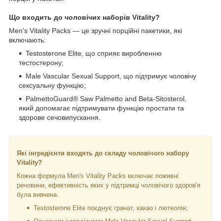
Що входить до чоловічих наборів Vitality?
Men's Vitality Packs — це зручні порційні пакетики, які
включають:
Testosterone Elite, що сприяє виробленню
тестостерону;
Male Vascular Sexual Support, що підтримує чоловічу
сексуальну функцію;
PalmettoGuard® Saw Palmetto and Beta-Sitosterol,
який допомагає підтримувати функцію простати та
здорове сечовипускання.
Які інгредієнти входять до складу чоловічого набору
Vitality?
Кожна формула Men's Vitality Packs включає поживні
речовини, ефективність яких у підтримці чоловічого здоров'я
була вивчена.
Testosterone Elite поєднує гранат, какао і лютеолін;