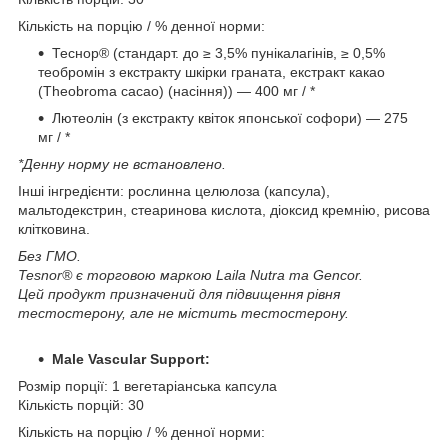
Кількість на порцію / % денної норми:
Теснор® (стандарт. до ≥ 3,5% пунікалагінів, ≥ 0,5%
теобромін з екстракту шкірки граната, екстракт какао
(Theobroma cacao) (насіння)) — 400 мг / *
Лютеолін (з екстракту квіток японської софори) — 275
мг / *
*Денну норму не встановлено.
Інші інгредієнти: рослинна целюлоза (капсула),
мальтодекстрин, стеаринова кислота, діоксид кремнію, рисова
клітковина.
Без ГМО.
Tesnor® є торговою маркою Laila Nutra та Gencor.
Цей продукт призначений для підвищення рівня
тестостерону, але не містить тестостерону.
Male Vascular Support:
Розмір порції: 1 вегетаріанська капсула
Кількість порцій: 30
Кількість на порцію / % денної норми: