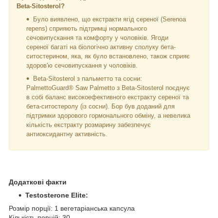
Beta-Sitosterol?
Було виявлено, що екстракти ягід сереної (Serenoa
repens) сприяють підтримці нормального
сечовипускання та комфорту у чоловіків. Ягоди
сереної багаті на біологічно активну сполуку бета-
ситостерином, яка, як було встановлено, також сприяє
здоров'ю сечовипускання у чоловіків.
Beta-Sitosterol з пальметто та сосни:
PalmettoGuard® Saw Palmetto з Beta-Sitosterol поєднує
в собі баланс високоефективного екстракту сереної та
бета-ситостеролу (із сосни). Бор був доданий для
підтримки здорового гормонального обміну, а невелика
кількість екстракту розмарину забезпечує
антиоксидантну активність.
Додаткові факти
Testosterone Elite:
Розмір порції: 1 вегетаріанська капсула
Кількість порцій: 30