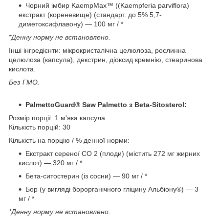
Чорний імбир KaempMax™ ((Kaempferia parviflora)
екстракт (кореневище) (стандарт. до 5% 5,7-
диметоксифлавону) — 100 мг / *
*Денну норму не встановлено.
Інші інгредієнти: мікрокристалічна целюлоза, рослинна
целюлоза (капсула), декстрин, діоксид кремнію, стеаринова
кислота.
Без ГМО.
PalmettoGuard® Saw Palmetto з Beta-Sitosterol:
Розмір порції: 1 м'яка капсула
Кількість порцій: 30
Кількість на порцію / % денної норми:
Екстракт сереної CO 2 (плоди) (містить 272 мг жирних
кислот) — 320 мг / *
Бета-ситостерин (із сосни) — 90 мг / *
Бор (у вигляді борорганічного гліцину Альбіону®) — 3
мг / *
*Денну норму не встановлено.