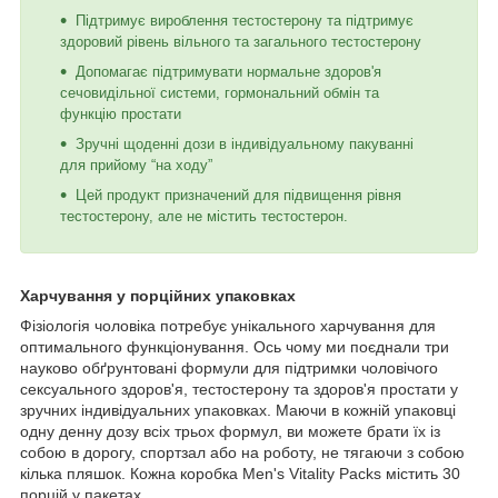
Підтримує вироблення тестостерону та підтримує
здоровий рівень вільного та загального тестостерону
Допомагає підтримувати нормальне здоров'я
сечовидільної системи, гормональний обмін та
функцію простати
Зручні щоденні дози в індивідуальному пакуванні
для прийому “на ходу”
Цей продукт призначений для підвищення рівня
тестостерону, але не містить тестостерон.
Харчування у порційних упаковках
Фізіологія чоловіка потребує унікального харчування для
оптимального функціонування. Ось чому ми поєднали три
науково обґрунтовані формули для підтримки чоловічого
сексуального здоров'я, тестостерону та здоров'я простати у
зручних індивідуальних упаковках. Маючи в кожній упаковці
одну денну дозу всіх трьох формул, ви можете брати їх із
собою в дорогу, спортзал або на роботу, не тягаючи з собою
кілька пляшок. Кожна коробка Men's Vitality Packs містить 30
порцій у пакетах.