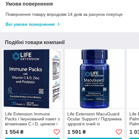
Умови повернення
Повернення товару впродовж 14 днів за рахунок покупця
Всі умови повернення
Подібні товари компанії
Life Extension Immune
Life Extension MacuGuard
Life
Packs / Імунований пакет з
Ocular Support / Підтримка
Palm
вітамінами С і D, цинком і
здоров'я очей із
Palm
пробіотиками 30 пакетів
шафраном і
здор
1 554
1 591
1 0
₴
₴
астаксантином 60 капсул
капс