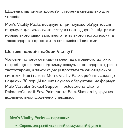
Щоденна підтримка здоров'я, створена спеціально для
чоловіків.
Men's Vitality Packs поєднують три науково обґрунтовані
формули для чоловічого сексуального здоров'я, підтримки
нормального рівня загального та вільного тестостерону, а
також здоров'я простати та сечовивідної системи.
Що таке
чоловічі
набори
Vitality?
Чоловіки потребують харчування, адаптованого до їхніх
потреб, що означає підтримку сексуального здоров'я, рівня
тестостерону, а також функції простати та сечовидільної
системи. Наші пакети Men's Vitality Packs роблять саме це,
надаючи 30 порцій наших науково обґрунтованих формул
Male Vascular Sexual Support, Testosterone Elite та
PalmettoGuard® Saw Palmetto та Beta-Sitosterol у зручних
індивідуальних щоденних упаковках.
Men's Vitality Packs — переваги:
Сприяє здоровій чоловічій сексуальній функції