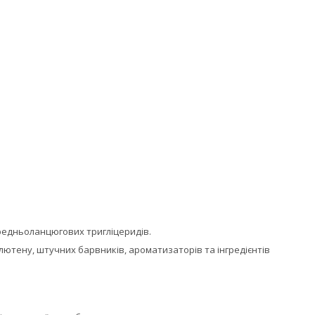
ередньоланцюгових тригліцеридів.
 глютену, штучних барвників, ароматизаторів та інгредієнтів