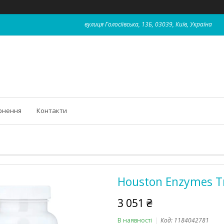
вулиця Голосіївська, 13Б, 03039, Київ, Україна
рнення
Контакти
Houston Enzymes Tr
3 051 ₴
В наявності
Код:
1184042781