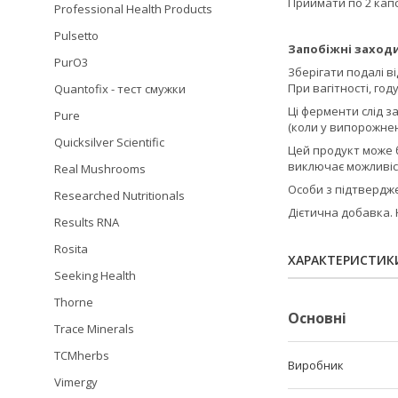
Приймати по 2 капс
Professional Health Products
Pulsetto
Запобіжні заходи
PurO3
Зберігати подалі ві
При вагітності, го
Quantofix - тест смужки
Ці ферменти слід 
Pure
(коли у випорожнен
Quicksilver Scientific
Цей продукт може б
виключає можливіс
Real Mushrooms
Особи з підтвердже
Researched Nutritionals
Дієтична добавка. 
Results RNA
Rosita
ХАРАКТЕРИСТИК
Seeking Health
Thorne
Основні
Trace Minerals
TCMherbs
Виробник
Vimergy