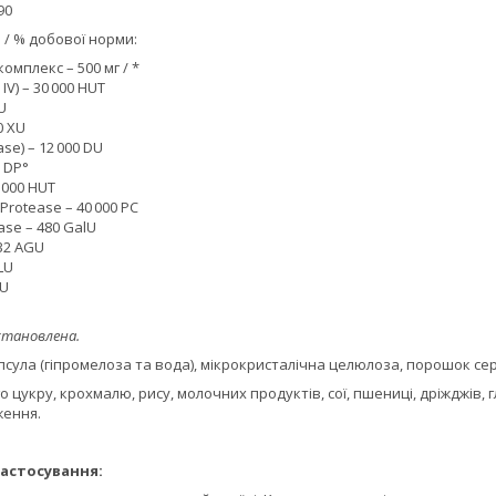
90
 / % добової норми:
мплекс – 500 мг / *
IV) – 30 000 HUT
U
0 XU
ase) – 12 000 DU
0 DP°
5 000 HUT
 Protease – 40 000 PC
ase – 480 GalU
32 AGU
LU
SU
становлена.
капсула (гіпромелоза та вода), мікрокристалічна целюлоза, порошок с
о цукру, крохмалю, рису, молочних продуктів, сої, пшениці, дріжджів,
ження.
астосування: