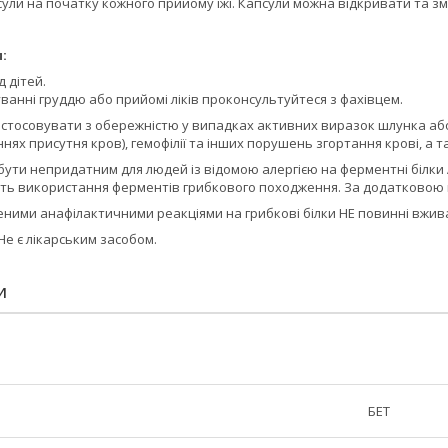
ули на початку кожного прийому їжі. Капсули можна відкривати та зм
:
д дітей.
дуванні груддю або прийомі ліків проконсультуйтеся з фахівцем.
застосовувати з обережністю у випадках активних виразок шлунка а
нях присутня кров), гемофілії та інших порушень згортання крові, 
ути непридатним для людей із відомою алергією на ферментні білки A
ть використання ферментів грибкового походження. За додатковою п
ними анафілактичними реакціями на грибкові білки НЕ повинні вжива
Не є лікарським засобом.
И
БЕТ