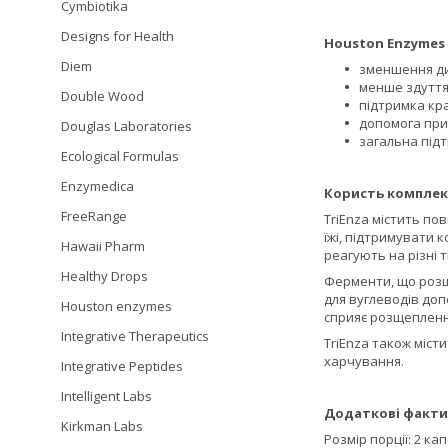
Cymbiotika
Designs for Health
Houston Enzymes T
Diem
зменшення ди
менше здуття
Double Wood
підтримка кр
допомога при
Douglas Laboratories
загальна підт
Ecological Formulas
Enzymedica
Користь комплекс
FreeRange
TriEnza містить по
їжі, підтримувати 
Hawaii Pharm
реагують на різні 
Healthy Drops
Ферменти, що розщ
для вуглеводів до
Houston enzymes
сприяє розщепленн
Integrative Therapeutics
TriEnza також міст
харчування.
Integrative Peptides
Intelligent Labs
Додаткові факти
Kirkman Labs
Розмір порції: 2 ка