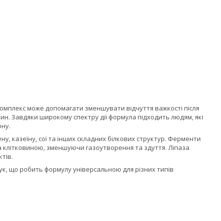
 Комплекс може допомагати зменшувати відчуття важкості після
н. Завдяки широкому спектру дії формула підходить людям, які
ону.
, казеїну, сої та інших складних білкових структур. Ферменти
а клітковиною, зменшуючи газоутворення та здуття. Ліпаза
тів.
лук, що робить формулу універсальною для різних типів