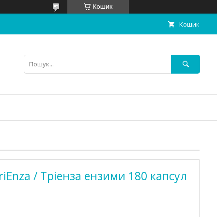
Кошик
Кошик
iEnza / Тріенза ензими 180 капсул