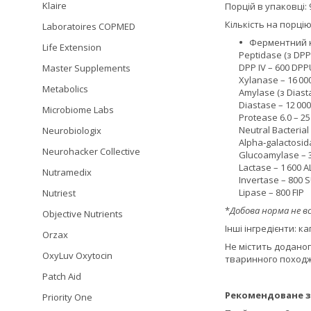
Klaire
Порцій в упаковці: 
Кількість на порцію
Laboratoires COPMED
Ферментний ко
Life Extension
Peptidase (з DPP 
DPP IV – 600 DPP
Master Supplements
Xylanase – 16 00
Metabolics
Amylase (з Diast
Diastase – 12 00
Microbiome Labs
Protease 6.0 – 2
Neutral Bacterial
Neurobiologix
Alpha‑galactosid
Neurohacker Collective
Glucoamylase – 
Lactase – 1 600 A
Nutramedix
Invertase – 800 
Lipase – 800 FIP
Nutriest
*
Добова норма не в
Objective Nutrients
Інші інгредієнти: 
Orzax
Не містить доданог
OxyLuv Oxytocin
тваринного поход
Patch Aid
Рекомендоване з
Priority One