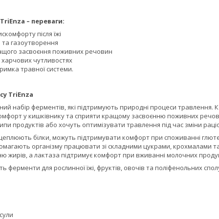
riEnza – п
ереваги:
скомфорту після їжі
 та газоутворення
ащого засвоєння поживних речовин
 харчових чутливостях
римка травної системи.
у TriEnza
вний набір ферментів, які підтримують природні процеси травлення.
комфорт у кишківнику та сприяти кращому засвоєнню поживних речови
типи продуктів або хочуть оптимізувати травлення під час зміни раці
еплюють білки, можуть підтримувати комфорт при споживанні глютену
помагають організму працювати зі складними цукрами, крохмалами т
ю жирів, а лактаза підтримує комфорт при вживанні молочних продук
ить ферменти для рослинної їжі, фруктів, овочів та поліфенольних спо
псули