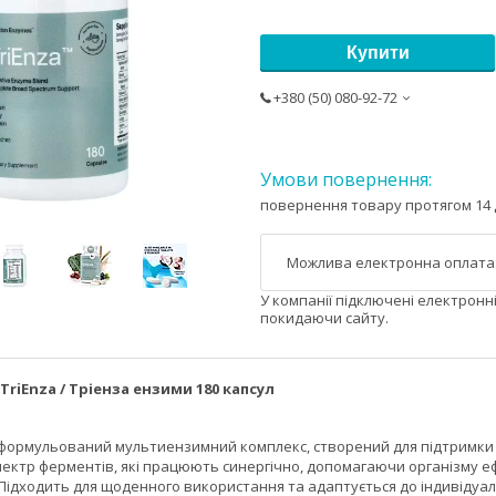
Купити
+380 (50) 080-92-72
повернення товару протягом 14 
У компанії підключені електронн
покидаючи сайту.
riEnza / Тріенза ензими 180 капсул
 сформульований мультиензимний комплекс, створений для підтримки
пектр ферментів, які працюють синергічно, допомагаючи організму е
 Підходить для щоденного використання та адаптується до індивідуа