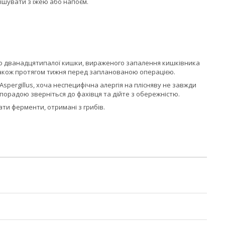
ішувати з їжею або напоєм.
бо дванадцятипалої кишки, вираженого запалення кишківника
а також протягом тижня перед запланованою операцією.
spergillus, хоча неспецифічна алергія на плісняву не завжди
орадою зверніться до фахівця та дійте з обережністю.
ти ферменти, отримані з грибів.