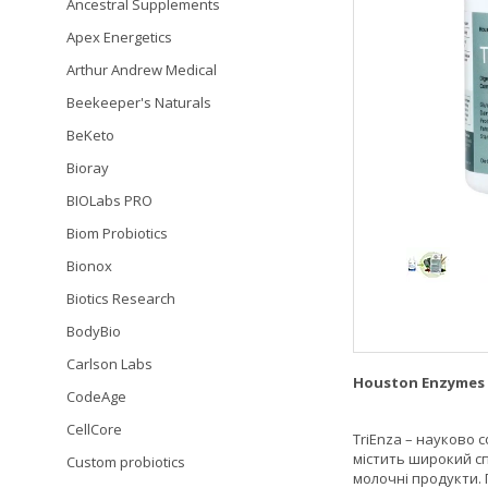
Ancestral Supplements
Apex Energetics
Arthur Andrew Medical
Beekeeper's Naturals
BeKeto
Bioray
BIOLabs PRO
Biom Probiotics
Bionox
Biotics Research
BodyBio
Carlson Labs
Houston Enzymes T
CodeAge
CellCore
TriEnza – науково
містить широкий с
Custom probiotics
молочні продукти.