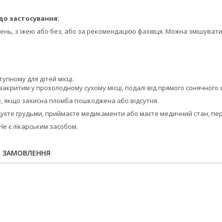
до застосування:
ень, з їжею або без, або за рекомендацією фахівця. Можна змішувати
упному для дітей місці.
закритим у прохолодному сухому місці, подалі від прямого сонячного 
, якщо захисна пломба пошкоджена або відсутня.
годуєте грудьми, приймаєте медикаменти або маєте медичний стан, п
Не є лікарським засобом.
Я ЗАМОВЛЕННЯ