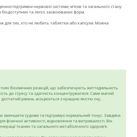
енної підтримки нервової системи, м’язів та загального стану
ьш біодоступних та легко засвоюваних форм.
кож для тих, хто не любить таблетки або капсули. Можна
отнях біохімічних реакцій, що забезпечують життєдіяльність
кість до стресу та здатність концентруватися. Саме магній
 достатній рівень асоціюється з кращою якістю сну,
агає зменшити судоми та підтримує нормальний тонус. Завдяки
ля фізичної активності, відновлення та витривалості. Він
генерації тканин та загального метаболічного здоров’я.