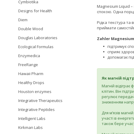
Cymbiotika
Magnesium Liquid –
Designs for Health
спокою. Одна порці
Diem
Рідка текстура та 
приймати самостій
Double Wood
Douglas Laboratories
Zahler Magnesium 
підтримує спо
Ecological Formulas
сприяє здоро
Enzymedica
допомагає пі
FreeRange
Hawaii Pharm
Як магній підт
Healthy Drops
Магній відіграє 
клітин. Він підт
Houston enzymes
регулює передачу
Integrative Therapeutics
зниженням напру
Integrative Peptides
Для м’язів магні
участі в енергет
Intelligent Labs
також бере участ
Kirkman Labs