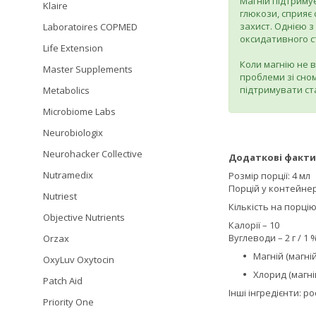
Магній підтримує
Klaire
глюкози, сприяє 
захист. Однією з
Laboratoires COPMED
оксидативного с
Life Extension
Коли магнію не в
Master Supplements
проблеми зі сном
підтримувати ст
Metabolics
Microbiome Labs
Neurobiologix
Neurohacker Collective
Додаткові факти
Nutramedix
Розмір порції: 4 мл
Порцій у контейнер
Nutriest
Кількість на порцію
Objective Nutrients
Калорії – 10
Вуглеводи – 2 г / 1 
Orzax
Магній (магній
OxyLuv Oxytocin
Хлорид (магній
Patch Aid
Інші інгредієнти: 
Priority One