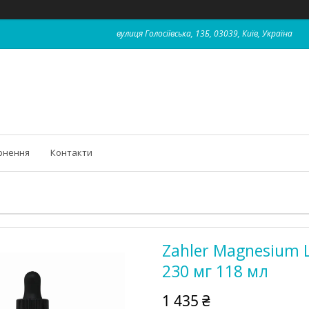
вулиця Голосіївська, 13Б, 03039, Київ, Україна
рнення
Контакти
Zahler Magnesium L
230 мг 118 мл
1 435 ₴