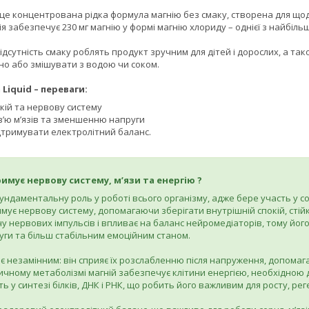
 це концентрована рідка формула магнію без смаку, створена для щод
я забезпечує 230 мг магнію у формі магнію хлориду – однієї з найбіл
відсутність смаку роблять продукт зручним для дітей і дорослих, а та
но або змішувати з водою чи соком.
Liquid – переваги:
кій та нервову систему
в’ю м’язів та зменшенню напруги
дтримувати електролітний баланс.
римує нервову систему, м’язи та енергію ?
фундаментальну роль у роботі всього організму, адже бере участь у с
римує нервову систему, допомагаючи зберігати внутрішній спокій, стій
 нервових імпульсів і впливає на баланс нейромедіаторів, тому його
ги та більш стабільним емоційним станом.
й є незамінним: він сприяє їх розслабленню після напруження, допом
ичному метаболізмі магній забезпечує клітини енергією, необхідною д
ь у синтезі білків, ДНК і РНК, що робить його важливим для росту, ре