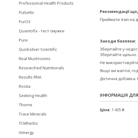
Professional Health Products
Рекомендації що
Pulsetto
Приймати 4 мл на д
PurO3
Quantofix - тест смужки
Pure
Заходи безпеки:
Зберігайте у недост
Quicksilver Scientific
Зберігайте щільно 
Real Mushrooms
Не використовуйте
Researched Nutritionals
Якщо ви вагітні, 
Results RNA
Дієтична добавка. 
Rosita
ІНФОРМАЦІЯ ДЛ
Seeking Health
Thorne
Ціна:
1 435 ₴
Trace Minerals
TCMherbs
Vimergy