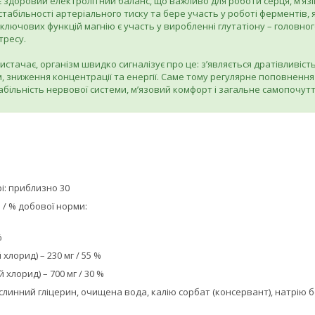
 здоровий електролітний баланс, що важливо для роботи серця, м’язі
стабільності артеріального тиску та бере участь у роботі ферментів
 ключових функцій магнію є участь у виробленні глутатіону – головно
тресу.
истачає, організм швидко сигналізує про це: з’являється дратівливіст
, зниження концентрації та енергії. Саме тому регулярне поповнення 
абільність нервової системи, м’язовий комфорт і загальне самопочут
і: приблизно 30
 / % добової норми:
%
 хлорид) – 230 мг / 55 %
 хлорид) – 700 мг / 30 %
рослинний гліцерин, очищена вода, калію сорбат (консервант), натрію 