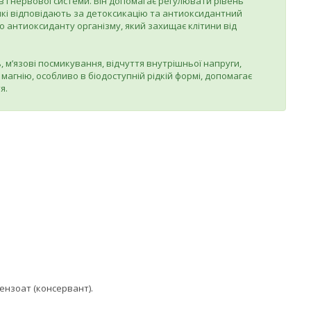
в і нервової системи. Він допомагає регулювати рівень
, які відповідають за детоксикацію та антиоксидантний
го антиоксиданту організму, який захищає клітини від
ь, м’язові посмикування, відчуття внутрішньої напруги,
магнію, особливо в біодоступній рідкій формі, допомагає
тя.
бензоат (консервант).