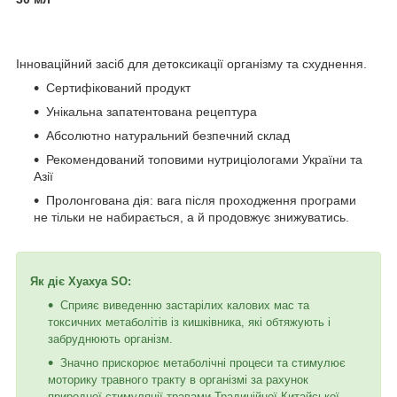
Інноваційний засіб для детоксикації організму та схуднення.
Сертифікований продукт
Унікальна запатентована рецептура
Абсолютно натуральний безпечний склад
Рекомендований топовими нутриціологами України та
Азії
Пролонгована дія: вага після проходження програми
не тільки не набирається, а й продовжує знижуватись.
Як діє Хуахуа SO:
Сприяє виведенню застарілих калових мас та
токсичних метаболітів із кишківника, які обтяжують і
забруднюють організм.
Значно прискорює метаболічні процеси та стимулює
моторику травного тракту в організмі за рахунок
природної стимуляції травами Традиційної Китайської