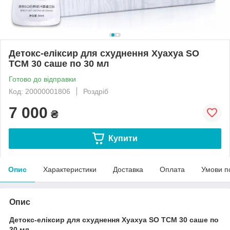
Детокс-еліксир для схуднення Хуахуа SO
TCM 30 саше по 30 мл
Готово до відправки
Код: 20000001806
Роздріб
7 000
₴
Купити
Опис
Характеристики
Доставка
Оплата
Умови п
Опис
Детокс-еліксир для схуднення Хуахуа SO TCM 30 саше по
30 мл