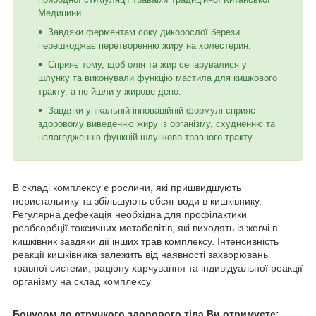
Медицини.
Завдяки ферментам соку дикорослої берези
перешкоджає перетворенню жиру на холестерин.
Сприяє тому, щоб олія та жир сепарувалися у
шлунку та виконували функцію мастила для кишкового
тракту, а не йшли у жирове депо.
Завдяки унікальній інноваційній формулі сприяє
здоровому виведенню жиру із організму, схудненню та
налагодженню функцій шлунково-травного тракту.
В складі комплексу є рослини, які пришвидшують
перистальтику та збільшують обсяг води в кишківнику.
Регулярна дефекація необхідна для профілактики
реабсорбції токсичних метаболітів, які виходять із жовчі в
кишківник завдяки дії інших трав комплексу. Інтенсивність
реакції кишківника залежить від наявності захворювань
травної системи, раціону харчування та індивідуальної реакції
організму на склад комплексу
Бонусом до стрункого здорового тіла Ви отримуєте: