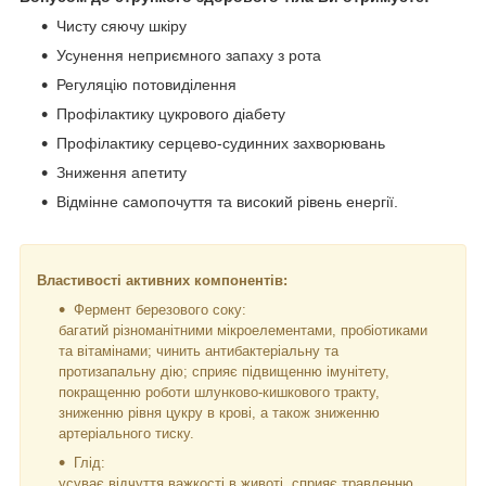
Чисту сяючу шкіру
Усунення неприємного запаху з рота
Регуляцію потовиділення
Профілактику цукрового діабету
Профілактику серцево-судинних захворювань
Зниження апетиту
Відмінне самопочуття та високий рівень енергії.
Властивості активних компонентів:
Фермент березового соку:
багатий різноманітними мікроелементами, пробіотиками
та вітамінами; чинить антибактеріальну та
протизапальну дію; сприяє підвищенню імунітету,
покращенню роботи шлунково-кишкового тракту,
зниженню рівня цукру в крові, а також зниженню
артеріального тиску.
Глід:
усуває відчуття важкості в животі, сприяє травленню,