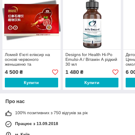
Ломей б'юті еліксир на
Designs for Health Hi-Po
Дето
основі червоного
Emulsi-A / Вітамін А рідкий
Цянь
женьшеню та
30 мл
омол
сичуаньського гранату 30
ензи
4 500
1 480
6 0
₴
₴
саше по 10 мл
мл
Купити
Купити
Про нас
100% позитивних з 750 відгуків за рік
Працює з 13.09.2018
м. Київ