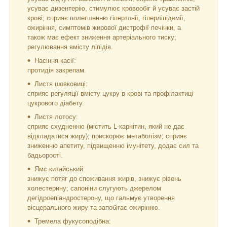
усуває дизентерію, стимулює кровообіг й усуває застій
крові; сприяє полегшенню гіпертонії, гіперліпідемії,
ожиріння, симптомів жирової дистрофії печінки, а
також має ефект зниження артеріального тиску;
регулювання вмісту ліпідів.
Насіння касії:
протидія закрепам.
Листя шовковиці:
сприяє регуляції вмісту цукру в крові та профілактиці
цукрового діабету.
Листя лотосу:
сприяє схудненню (містить L-карнітин, який не дає
відкладатися жиру); прискорює метаболізм; сприяє
зниженню апетиту, підвищенню імунітету, додає сил та
бадьорості.
Ямс китайський:
знижує потяг до споживання жирів, знижує рівень
холестерину; сапоніни слугують джерелом
дегідроепіандростерону, що гальмує утворення
вісцерального жиру та запобігає ожирінню.
Тремела фукусоподібна: