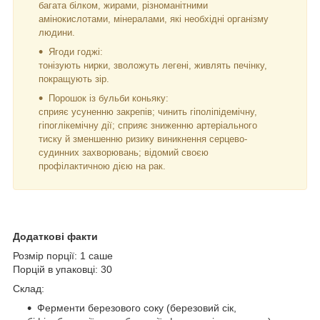
багата білком, жирами, різноманітними
амінокислотами, мінералами, які необхідні організму
людини.
Ягоди годжі:
тонізують нирки, зволожуть легені, живлять печінку,
покращують зір.
Порошок із бульби коньяку:
сприяє усуненню закрепів; чинить гіполіпідемічну,
гіпоглікемічну дії; сприяє зниженню артеріального
тиску й зменшенню ризику виникнення серцево-
судинних захворювань; відомий своєю
профілактичною дією на рак.
Додаткові факти
Розмір порції: 1 саше
Порцій в упаковці: 30
Склад:
Ферменти березового соку (березовий сік,