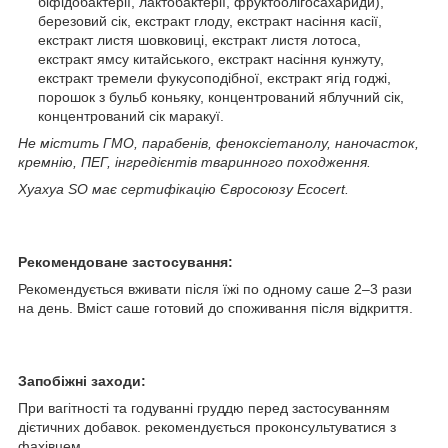
біфідобактерії, лактобактерії, фруктоолігосахариди),
березовий сік, екстракт глоду, екстракт насіння касії,
екстракт листя шовковиці, екстракт листя лотоса,
екстракт ямсу китайського, екстракт насіння кунжуту,
екстракт тремели фукусоподібної, екстракт ягід годжі,
порошок з бульб коньяку, концентрований яблучний сік,
концентрований сік маракуї.
Не містить ГМО, парабенів, феноксіетанолу, наночасток,
кремнію, ПЕГ, інгредієнтів тваринного походження.
Хуахуа SO має сертифікацію Євросоюзу Ecocert.
Рекомендоване застосування:
Рекомендується вживати після їжі по одному саше 2–3 рази
на день. Вміст саше готовий до споживання після відкриття.
Запобіжні заходи:
При вагітності та годуванні груддю перед застосуванням
дієтичних добавок. рекомендується проконсультуватися з
фахівцем.