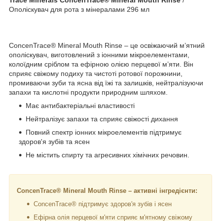
Ополіскувач для рота з мінералами 296 мл
ConcenTrace® Mineral Mouth Rinse – це освіжаючий м’ятний
ополіскувач, виготовлений з іонними мікроелементами,
колоїдним сріблом та ефірною олією перцевої м’яти. Він
сприяє свіжому подиху та чистоті ротової порожнини,
промиваючи зуби та ясна від їжі та залишків, нейтралізуючи
запахи та кислотні продукти природним шляхом.
Має антибактеріальні властивості
Нейтралізує запахи та сприяє свіжості дихання
Повний спектр іонних мікроелементів підтримує
здоров'я зубів та ясен
Не містить спирту та агресивних хімічних речовин.
ConcenTrace® Mineral Mouth Rinse – активні інгредієнти:
ConcenTrace
®
підтримує здоров'я зубів і ясен
Ефірна олія перцевої м'яти сприяє м'ятному свіжому