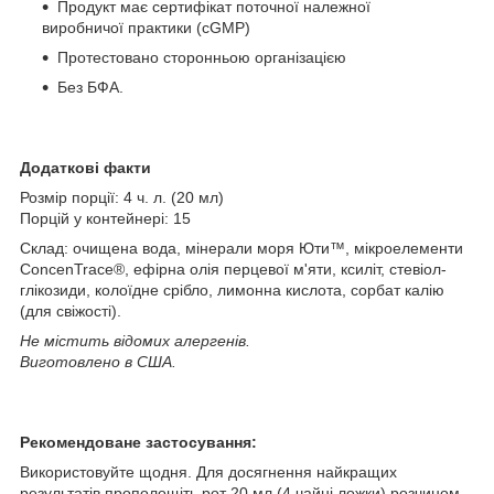
Продукт має сертифікат поточної належної
виробничої практики (cGMP)
Протестовано сторонньою організацією
Без БФА.
Додаткові факти
Розмір порції: 4 ч. л. (20 мл)
Порцій у контейнері: 15
Склад: очищена вода, мінерали моря Юти™, мікроелементи
ConcenTrace®, ефірна олія перцевої м'яти, ксиліт, стевіол-
глікозиди, колоїдне срібло, лимонна кислота, сорбат калію
(для свіжості).
Не містить відомих алергенів.
Виготовлено в США.
Рекомендоване застосування:
Використовуйте щодня. Для досягнення найкращих
результатів прополощіть рот 20 мл (4 чайні ложки) розчином