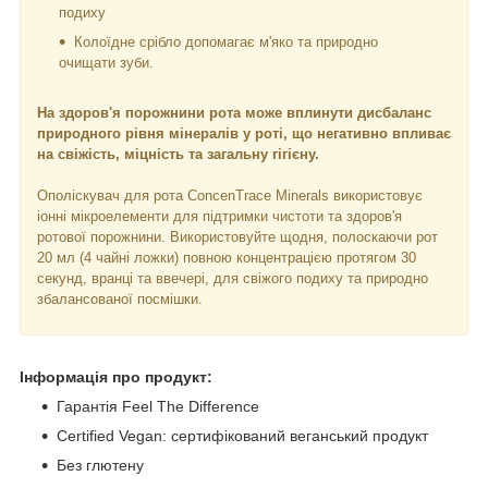
подиху
Колоїдне срібло допомагає м'яко та природно
очищати зуби.
На здоров'я порожнини рота може вплинути дисбаланс
природного рівня мінералів у роті, що негативно впливає
на свіжість, міцність та загальну гігієну.
Ополіскувач для рота ConcenTrace Minerals використовує
іонні мікроелементи для підтримки чистоти та здоров'я
ротової порожнини. Використовуйте щодня, полоскаючи рот
20 мл (4 чайні ложки) повною концентрацією протягом 30
секунд, вранці та ввечері, для свіжого подиху та природно
збалансованої посмішки.
Інформація про продукт:
Гарантія Feel The Difference
Certified Vegan: сертифікований веганський продукт
Без глютену