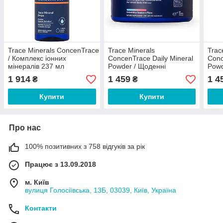
Trace Minerals ConcenTrace
Trace Minerals
Trac
/ Комплекс іонних
ConcenTrace Daily Mineral
Conc
мінералів 237 мл
Powder / Щоденні
Powd
мінерали смак блакитної
міне
1 914
1 459
1 4
₴
₴
малини 132 г
асаї
Купити
Купити
Про нас
100% позитивних з 758 відгуків за рік
Працює з 13.09.2018
м. Київ
вулиця Голосіївська, 13Б, 03039, Київ, Україна
Контакти