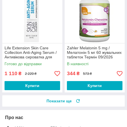
Life Extension Skin Care
Zahler Melatonin 5 mg /
Collection Anti-Aging Serum /
Мелатонін 5 мг 60 жувальних
Антивікова сироватка для
таблеток Термін 09/2026
шкіри 50 мл 08/2026
Готово до відправки
В наявності
1 110
344
₴
₴
2 220 ₴
573 ₴
Купити
Купити
Показати ще
Про нас