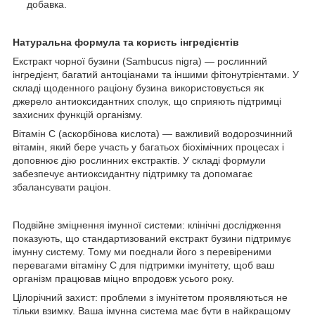
добавка.
Натуральна формула та користь інгредієнтів
Екстракт чорної бузини (Sambucus nigra) — рослинний
інгредієнт, багатий антоціанами та іншими фітонутрієнтами. У
складі щоденного раціону бузина використовується як
джерело антиоксидантних сполук, що сприяють підтримці
захисних функцій організму.
Вітамін C (аскорбінова кислота) — важливий водорозчинний
вітамін, який бере участь у багатьох біохімічних процесах і
доповнює дію рослинних екстрактів. У складі формули
забезпечує антиоксидантну підтримку та допомагає
збалансувати раціон.
Подвійне зміцнення імунної системи: клінічні дослідження
показують, що стандартизований екстракт бузини підтримує
імунну систему. Тому ми поєднали його з перевіреними
перевагами вітаміну C для підтримки імунітету, щоб ваш
організм працював міцно впродовж усього року.
Цілорічний захист: проблеми з імунітетом проявляються не
тільки взимку. Ваша імунна система має бути в найкращому