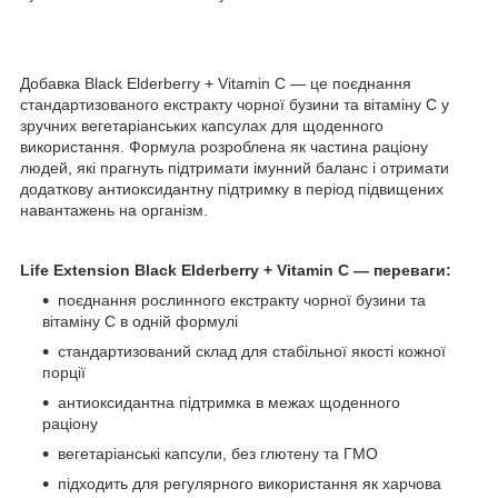
Добавка Black Elderberry + Vitamin C — це поєднання
стандартизованого екстракту чорної бузини та вітаміну C у
зручних вегетаріанських капсулах для щоденного
використання. Формула розроблена як частина раціону
людей, які прагнуть підтримати імунний баланс і отримати
додаткову антиоксидантну підтримку в період підвищених
навантажень на організм.
Life Extension Black Elderberry + Vitamin C — переваги:
поєднання рослинного екстракту чорної бузини та
вітаміну C в одній формулі
стандартизований склад для стабільної якості кожної
порції
антиоксидантна підтримка в межах щоденного
раціону
вегетаріанські капсули, без глютену та ГМО
підходить для регулярного використання як харчова