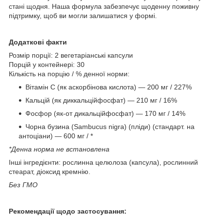
стані щодня. Наша формула забезпечує щоденну поживну
підтримку, щоб ви могли залишатися у формі.
Додаткові факти
Розмір порції: 2 вегетаріанські капсули
Порцій у контейнері: 30
Кількість на порцію / % денної норми:
Вітамін C (як аскорбінова кислота) — 200 мг / 227%
Кальцій (як диккальційфосфат) — 210 мг / 16%
Фосфор (як-от дикальційфосфат) — 170 мг / 14%
Чорна бузина (Sambucus nigra) (пліди) (стандарт. на
антоціани) — 600 мг / *
*Денна норма не встановлена
Інші інгредієнти: рослинна целюлоза (капсула), рослинний
стеарат, діоксид кремнію.
Без ГМО
Рекомендації щодо застосування: