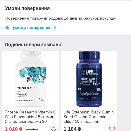
Умови повернення
Повернення товару впродовж 14 днів за рахунок покупця
Всі умови повернення
Подібні товари компанії
Thorne Research Vitamin C
Life Extension Black Cumin
With Flavonoids / Витамин
Seed Oil and Curcumin
С із флавоноїдами 90
Elite / Олія насіння
капсул Термін 01/2027
чорного кмину та куркумін
1 010
1 184
₴
₴
1 064 ₴
60 капсул