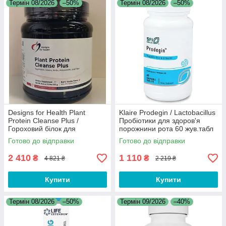
Термін 08/2026
–50%
Термін 08/2026
–50%
Designs for Health Plant
Klaire Prodegin / Lactobacillus
Protein Cleanse Plus /
Пробіотики для здоров'я
Гороховий білок для
порожнини рота 60 жув.табл
підтримки детоксикації 555 г
Термін 08/2026
Готово до відправки
Готово до відправки
08/2026
2 410
1 110
₴
₴
4 821 ₴
2 219 ₴
Купити
Купити
Термін 08/2026
–50%
Термін 09/2026
–40%