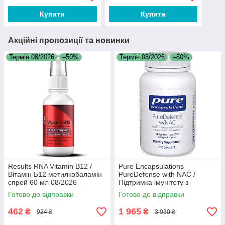
Купити
Купити
Акційні пропозиції та новинки
Термін 08/2026
–50%
Термін 08/2026
–50%
Results RNA Vitamin B12 /
Pure Encapsulations
Вітамін Б12 метилкобаламін
PureDefense with NAC /
спрей 60 мл 08/2026
Підтримка імунітету з
ацетилцистеїном 120 капсул
Готово до відправки
Готово до відправки
08/2026
462
1 965
₴
₴
924 ₴
3 930 ₴