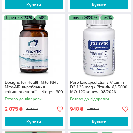
Купити
Купити
Термін 08/2026
–50%
Термін 08/2026
–50%
Designs for Health Mito-NR /
Pure Encapsulations Vitamin
Міто-NR вироблення
D3 125 mcg / Вітамін Д3 5000
клітинної енергії + Niagen 300
МО 120 капсул 08/2026
мг 60 капсул 08/2026
Готово до відправки
Готово до відправки
2 075
948
₴
₴
4 150 ₴
1 896 ₴
Купити
Купити