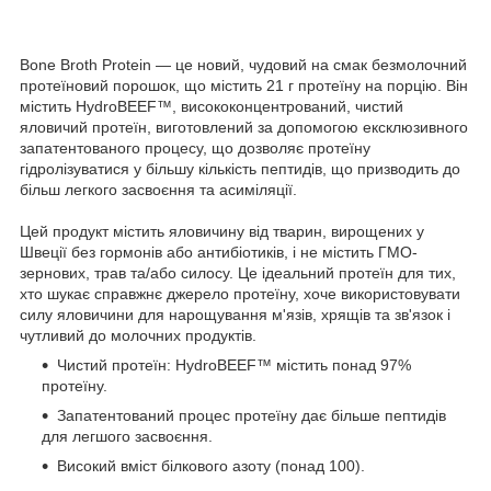
Bone Broth Protein — це новий, чудовий на смак безмолочний
протеїновий порошок, що містить 21 г протеїну на порцію. Він
містить HydroBEEF™, висококонцентрований, чистий
яловичий протеїн, виготовлений за допомогою ексклюзивного
запатентованого процесу, що дозволяє протеїну
гідролізуватися у більшу кількість пептидів, що призводить до
більш легкого засвоєння та асиміляції.
Цей продукт містить яловичину від тварин, вирощених у
Швеції без гормонів або антибіотиків, і не містить ГМО-
зернових, трав та/або силосу. Це ідеальний протеїн для тих,
хто шукає справжнє джерело протеїну, хоче використовувати
силу яловичини для нарощування м'язів, хрящів та зв'язок і
чутливий до молочних продуктів.
Чистий протеїн: HydroBEEF™ містить понад 97%
протеїну.
Запатентований процес протеїну дає більше пептидів
для легшого засвоєння.
Високий вміст білкового азоту (понад 100).