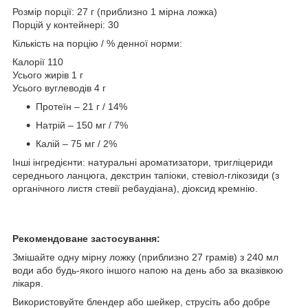
Розмір порції: 27 г (приблизно 1 мірна ложка)
Порцій у контейнері: 30
Кількість на порцію / % денної норми:
Калорії 110
Усього жирів 1 г
Усього вуглеводів 4 г
Протеїн – 21 г / 14%
Натрій – 150 мг / 7%
Калій – 75 мг / 2%
Інші інгредієнти: натуральні ароматизатори, тригліцериди
середнього ланцюга, декстрин тапіоки, стевіол-глікозиди (з
органічного листя стевії ребаудіана), діоксид кремнію.
Рекомендоване застосування:
Змішайте одну мірну ложку (приблизно 27 грамів) з 240 мл
води або будь-якого іншого напою на день або за вказівкою
лікаря.
Використовуйте блендер або шейкер, струсіть або добре