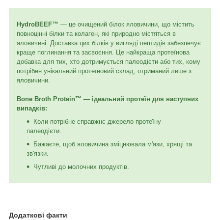
HydroBEEF™
— це очищений білок яловичини, що містить
повноцінні білки та колаген, які природно містяться в
яловичині. Доставка цих білків у вигляді пептидів забезпечує
краще поглинання та засвоєння. Це найкраща протеїнова
добавка для тих, хто дотримується палеодієти або тих, кому
потрібен унікальний протеїновий склад, отриманий лише з
яловичини.
Bone Broth Protein™ — ідеальний протеїн для наступних
випадків:
Коли потрібне справжнє джерело протеїну
палеодієти.
Бажаєте, щоб яловичина зміцнювала м'язи, хрящі та
зв'язки.
Чутливі до молочних продуктів.
Додаткові факти