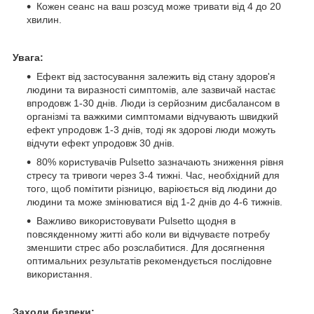
Кожен сеанс на ваш розсуд може тривати від 4 до 20
хвилин.
Увага:
Ефект від застосування залежить від стану здоров'я
людини та виразності симптомів, але зазвичай настає
впродовж 1-30 днів. Люди із серйозним дисбалансом в
організмі та важкими симптомами відчувають швидкий
ефект упродовж 1-3 днів, тоді як здорові люди можуть
відчути ефект упродовж 30 днів.
80% користувачів Pulsetto зазначають зниження рівня
стресу та тривоги через 3-4 тижні. Час, необхідний для
того, щоб помітити різницю, варіюється від людини до
людини та може змінюватися від 1-2 днів до 4-6 тижнів.
Важливо використовувати Pulsetto щодня в
повсякденному житті або коли ви відчуваєте потребу
зменшити стрес або розслабитися. Для досягнення
оптимальних результатів рекомендується послідовне
використання.
Заходи безпеки: