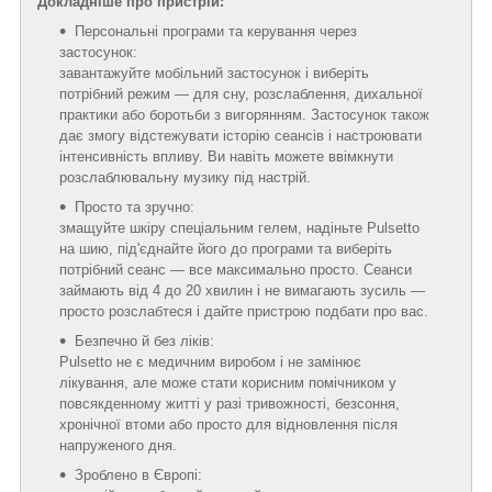
Докладніше про пристрій:
Персональні програми та керування через
застосунок:
завантажуйте мобільний застосунок і виберіть
потрібний режим — для сну, розслаблення, дихальної
практики або боротьби з вигорянням. Застосунок також
дає змогу відстежувати історію сеансів і настроювати
інтенсивність впливу. Ви навіть можете ввімкнути
розслаблювальну музику під настрій.
Просто та зручно:
змащуйте шкіру спеціальним гелем, надіньте Pulsetto
на шию, під'єднайте його до програми та виберіть
потрібний сеанс — все максимально просто. Сеанси
займають від 4 до 20 хвилин і не вимагають зусиль —
просто розслабтеся і дайте пристрою подбати про вас.
Безпечно й без ліків:
Pulsetto не є медичним виробом і не замінює
лікування, але може стати корисним помічником у
повсякденному житті у разі тривожності, безсоння,
хронічної втоми або просто для відновлення після
напруженого дня.
Зроблено в Європі: