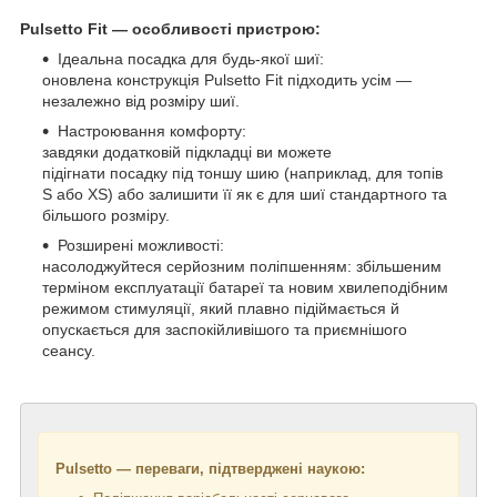
Pulsetto Fit — особливості пристрою:
Ідеальна посадка для будь-якої шиї:
оновлена конструкція Pulsetto Fit підходить усім —
незалежно від розміру шиї.
Настроювання комфорту:
завдяки додатковій підкладці ви можете
підігнати посадку під тоншу шию (наприклад, для топів
S або XS) або залишити її як є для шиї стандартного та
більшого розміру.
Розширені можливості:
насолоджуйтеся серйозним поліпшенням: збільшеним
терміном експлуатації батареї та новим хвилеподібним
режимом стимуляції, який плавно підіймається й
опускається для заспокійливішого та приємнішого
сеансу.
Pulsetto — п
ереваги, підтверджені наукою: