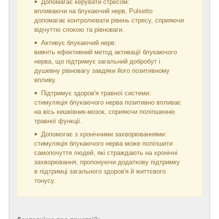
Допомагає керувати стресом:
впливаючи на блукаючий нерв, Pulsetto
допомагає контролювати рівень стресу, сприяючи
відчуттю спокою та рівноваги.
Активує блукаючий нерв:
вивчіть ефективний метод активації блукаючого
нерва, що підтримує загальний добробут і
душевну рівновагу завдяки його позитивному
впливу.
Підтримує здоров'я травної системи:
стимуляція блукаючого нерва позитивно впливає
на вісь кишківник-мозок, сприяючи поліпшенню
травної функції.
Допомогає з хронічними захворюваннями:
стимуляція блукаючого нерва може поліпшити
самопочуття людей, які страждають на хронічні
захворювання, пропонуючи додаткову підтримку
в підтримці загального здоров'я й життєвого
тонусу.