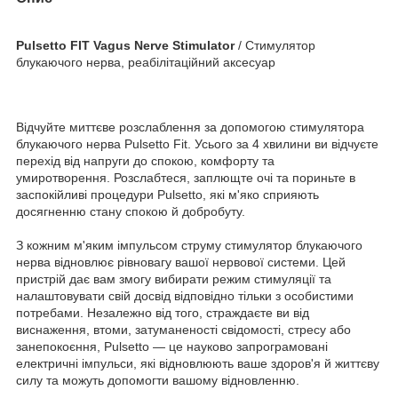
Pulsetto FIT Vagus Nerve Stimulator
/ Стимулятор
блукаючого нерва, реабілітаційний аксесуар
Відчуйте миттєве розслаблення за допомогою стимулятора
блукаючого нерва Pulsetto Fit. Усього за 4 хвилини ви відчуєте
перехід від напруги до спокою, комфорту та
умиротворення. Розслабтеся, заплющте очі та пориньте в
заспокійливі процедури Pulsetto, які м'яко сприяють
досягненню стану спокою й добробуту.
З кожним м'яким імпульсом струму стимулятор блукаючого
нерва відновлює рівновагу вашої нервової системи. Цей
пристрій дає вам змогу вибирати режим стимуляції та
налаштовувати свій досвід відповідно тільки з особистими
потребами. Незалежно від того, страждаєте ви від
виснаження, втоми, затуманеності свідомості, стресу або
занепокоєння, Pulsetto — це науково запрограмовані
електричні імпульси, які відновлюють ваше здоров'я й життєву
силу та можуть допомогти вашому відновленню.