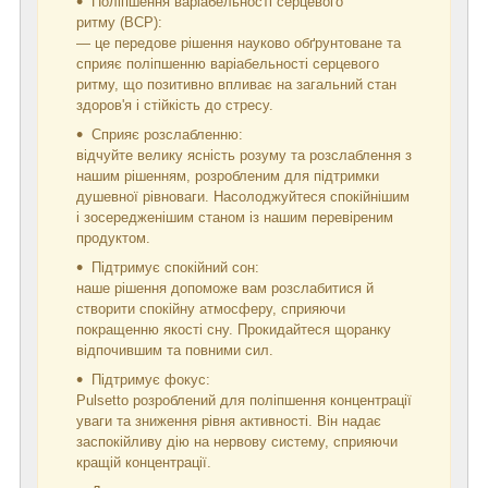
Поліпшення варіабельності серцевого
ритму (ВСР):
— це передове рішення науково обґрунтоване та
сприяє поліпшенню варіабельності серцевого
ритму, що позитивно впливає на загальний стан
здоров'я і стійкість до стресу.
Сприяє розслабленню:
відчуйте велику ясність розуму та розслаблення з
нашим рішенням, розробленим для підтримки
душевної рівноваги. Насолоджуйтеся спокійнішим
і зосередженішим станом із нашим перевіреним
продуктом.
Підтримує спокійний сон:
наше рішення допоможе вам розслабитися й
створити спокійну атмосферу, сприяючи
покращенню якості сну. Прокидайтеся щоранку
відпочившим та повними сил.
Підтримує фокус:
Pulsetto розроблений для поліпшення концентрації
уваги та зниження рівня активності. Він надає
заспокійливу дію на нервову систему, сприяючи
кращій концентрації.