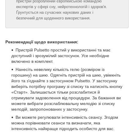
пристрій розроблений європейською командою
експертів у сфері сну, нейротехнологій і здоров'я.
Ґрунтується на сучасних наукових даних і
безпечний для щоденного використання.
Рекомендації щодо використання:
Пристрій Pulsetto простий у використанні та має
доступний і зрозумілий застосунок. Усе необхідне
включено в комплект.
Нанесіть невелику кількість гелю (розміром із
горошину) на шию. Одягніть пристрій на шию, увімкніть
його та з'єднайте з застосунком Pulsetto. У застосунку
виберіть потрібну програму зі списку та натисніть кнопку
«Старт». Залишається тільки розслабитися й
отримувати задоволення від процедури. За бажання ви
можете вибрати розслаблювальну мелодію зі списку
мелодій, запропонованих у застосунку.
Ви можете регулювати інтенсивність сеансу. Згодом
можна порівнювати сеанси та визначати, яка
інтенсивність найкраще підходить особисто для вас.