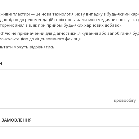
оживні пластирі — це нова технологія. Як і у випадку з будь-якими 
відповідно до рекомендацій своїх постачальників медичних послуг т
орних аналізів, як при прийомі будь-яких харчових добавок.
atchAid не призначений для діагностики, лікування або запобігання
консультацією до ліцензованого фахівця.
льтати можуть відрізнятись.
И
кровообігу
Я ЗАМОВЛЕННЯ