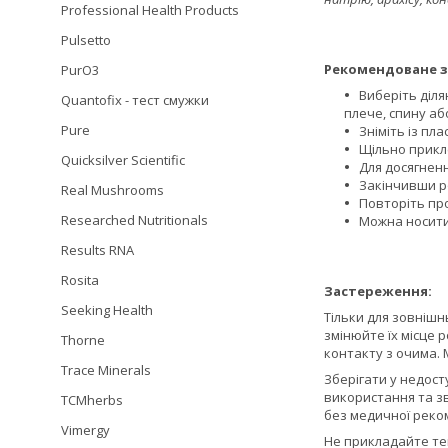
Professional Health Products
Pulsetto
Рекомендоване з
PurO3
Виберіть діля
Quantofix - тест смужки
плече, спину аб
Pure
Зніміть із пла
Щільно прикл
Quicksilver Scientific
Для досягнен
Закінчивши ро
Real Mushrooms
Повторіть пр
Researched Nutritionals
Можна носити
Results RNA
Rosita
Застереження:
Seeking Health
Тільки для зовніш
змінюйте їх місце 
Thorne
контакту з очима. 
Trace Minerals
Зберігати у недост
використання та зв
TCMherbs
без медичної реком
Vimergy
Не прикладайте теп