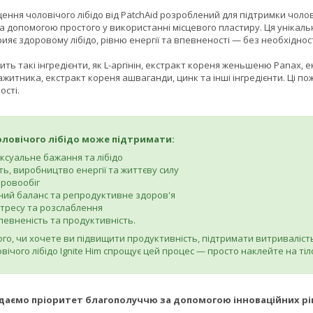
ення чоловічого лібідо від PatchAid розроблений для підтримки чолов
а допомогою простого у використанні місцевого пластиру. Ця унікаль
рияє здоровому лібідо, рівню енергії та впевненості — без необхіднос
ить такі інгредієнти, як L-аргінін, екстракт кореня женьшеню Panax, 
ажитника, екстракт кореня ашваганди, цинк та інші інгредієнти. Ці 
ості.
оловічого лібідо може підтримати:
ксуальне бажання та лібідо
ть, виробництво енергії та життєву силу
ровообіг
ий баланс та репродуктивне здоров'я
тресу та розслаблення
певненість та продуктивність.
ого, чи хочете ви підвищити продуктивність, підтримати витриваліст
вічого лібідо Ignite Him спрощує цей процес — просто наклейте на т
ддаємо пріоритет благополуччю за допомогою інноваційних рі