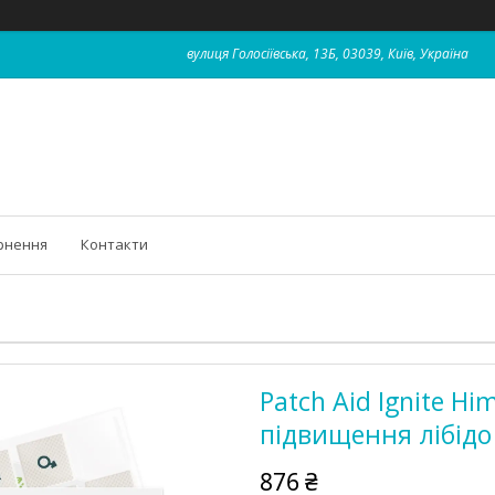
вулиця Голосіївська, 13Б, 03039, Київ, Україна
рнення
Контакти
Patch Aid Ignite Hi
підвищення лібідо 
876 ₴