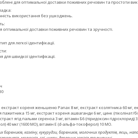
роблені для оптимальної доставки поживних речовин та простоти ви
ладка:
чність використання без ушкоджень.
ть:
я оптимальної доставки поживних речовин та зручності.
ип для легкої ідентифікації.
сти:
я для швидкої ідентифікації.
тч
30
мг, екстракт кореня женьшеню Panax 8 мг, екстракт козлятника 60 мг, е
 пажитника 15 мг, екстракт кореня ашваганди 6 мг, цинк (піколінат/біс
кстракт ягід пальми сереноа 3 мг, вітамін Б6 (піридоксин гідрохлорид) 3,
) 40 мкг (1600 МО), вітамін E (d-альфа-токоферол) 10 МО.
 барвників, казеїну, кукурудзи, барвників, молочних продуктів, яєць, н
сервантів, молюсків, сої, цукру, деревних горіхів та пшениці.