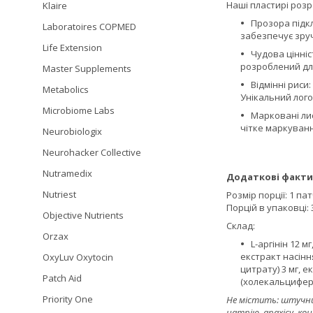
Наші пластирі роз
Klaire
Прозора підк
Laboratoires COPMED
забезпечує зру
Life Extension
Чудова цінніс
розроблений дл
Master Supplements
Відмінні риси:
Metabolics
Унікальний логот
Microbiome Labs
Марковані ли
чітке маркуванн
Neurobiologix
Neurohacker Collective
Nutramedix
Додаткові факти
Nutriest
Розмір порції: 1 па
Порцій в упаковці: 
Objective Nutrients
Склад:
Orzax
L-аргінін 12 
екстракт насіння
OxyLuv Oxytocin
цитрату) 3 мг, е
Patch Aid
(холекальциферол
Priority One
Не містить: штучних
натрію, арахісу, кон