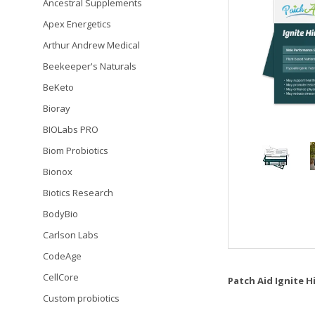
Ancestral Supplements
Apex Energetics
Arthur Andrew Medical
Beekeeper's Naturals
BeKeto
Bioray
BIOLabs PRO
Biom Probiotics
Bionox
Biotics Research
BodyBio
Carlson Labs
CodeAge
CellCore
Patch Aid Ignite H
Custom probiotics