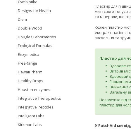
Cymbiotika
Пластир для підвищ
Designs for Health
життєвого тонуса з
та мінерали, що сп
Diem
Кожен пластир міст
Double Wood
екстракт насіння п
Douglas Laboratories
засвоєння та зручн
Ecological Formulas
Enzymedica
Пластир для ч
FreeRange
Здорове се
Витриваліс
Hawaii Pharm
Здоровий к
Healthy Drops
Гормональн
Зниження с
Houston enzymes
Загальну в
Integrative Therapeutics
Незалежно від т
пластир для чоло
Integrative Peptides
Intelligent Labs
Kirkman Labs
У PatchAid ми ві