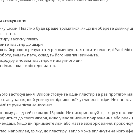
астосування:
нку шкіри. Пластир буде краще триматися, якщо ви оберете ділянку шк
о стегно.
стиру захисну плівку.
ейте пластир до шкіри.
ня найкращого результату рекомендується носити пластирі PatchAid п
боту, зніміть патч, складіть його навпіл і викиньте.
оцедуру з новим пластиром наступного дня.
 кілька пластирів одночасно.
нього застосування. Використовуйте один пластир за раз протягом м
розташування, щоб уникнути підвищеної чутливості шкіри. Не нанось
Мийте руки після нанесення.
упному для дітей віком до 18 років. Не використовуйте, якщо у вас але
ерніться до свого лікаря, якщо у вас виникне подразнення або реакці
ендації. Якщо ви приймаєте ліки або маєте захворювання, проконсул
ло, наприклад, грілку, до пластиру. Тепло може вплинути на його ефе