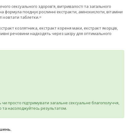
ічого сексуального здоров'я, витривалості та загального
на формула поєднує рослинні екстракти, амінокислоти, вітаміни
ті ковтати таблетки.=
екстракт козлятника, екстракт кореня маки, екстракт якорців,
поживні речовини надходять через шкіру для оптимального
ь чи просто підтримувати загальне сексуальне благополуччя,
іло та насолоджуйтесь результатом.
шень.