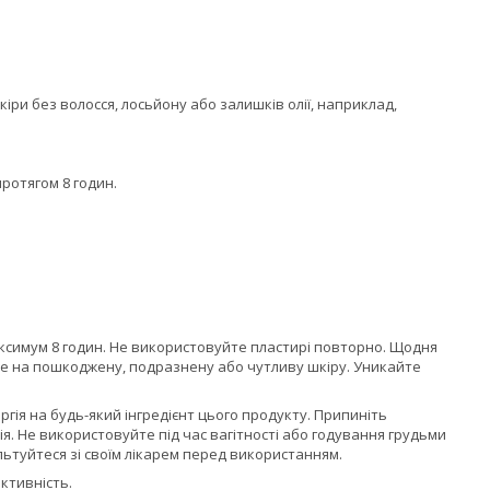
іри без волосся, лосьйону або залишків олії, наприклад,
ротягом 8 годин.
аксимум 8 годин. Не використовуйте пластирі повторно. Щодня
те на пошкоджену, подразнену або чутливу шкіру. Уникайте
ргія на будь-який інгредієнт цього продукту. Припиніть
я. Не використовуйте під час вагітності або годування грудьми
ьтуйтеся зі своїм лікарем перед використанням.
ктивність.