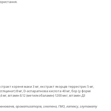
користання.
кстракт кореня маки 3 мг, екстракт якорців террестрис 5 мг,
гліцинат) 8 мг, D-аспарагінова кислота 40 мг, бор (у формі
6 мг, вітамін Б12 (метилкобаламін) 1200 мкг, вітамін Д3
аповнювачів, ароматизаторів, глютена, ГМО, латексу, глутамату