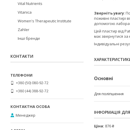
Vital Nutrients
Vitanica
Зверніть увагу
: П
поживні пластирі 
Women's Therapeutic Institute
допомогою лаборат
Zahler
Цей пластир від P
має звернутися за 
Інші бренди
Індивідуальні резу
КОНТАКТИ
ХАРАКТЕРИСТИК
Основні
+380 (50) 080-92-72
+380 (44) 388-92-72
Для поліпшення
ІНФОРМАЦІЯ ДЛ
Менеджер
Ціна:
876 ₴