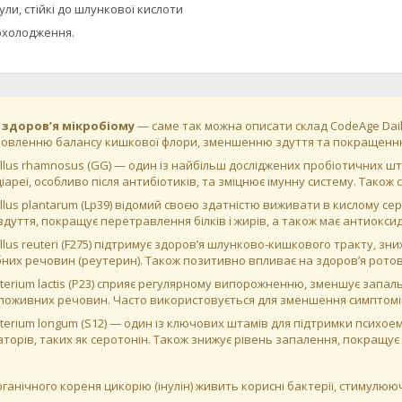
ули, стійкі до шлункової кислоти
охолодження.
 здоров’я мікробіому
— саме так можна описати склад CodeAge Daily 
овленню балансу кишкової флори, зменшенню здуття та покращенню 
illus rhamnosus (GG) — один із найбільш досліджених пробіотичних шт
іареї, особливо після антибіотиків, та зміцнює імунну систему. Тако
illus plantarum (Lp39) відомий своєю здатністю виживати в кислому 
дуття, покращує перетравлення білків і жирів, а також має антиоксид
illus reuteri (F275) підтримує здоров’я шлунково-кишкового тракту, з
них речовин (реутерин). Також позитивно впливає на здоров’я ротов
cterium lactis (P23) сприяє регулярному випорожненню, зменшує запал
поживних речовин. Часто використовується для зменшення симптомі
cterium longum (S12) — о​​​​​дин із ключових штамів для підтримки пси
торів, таких як серотонін. Також знижує рівень запалення, покращує 
ганічного кореня цикорію (інулін) живить корисні бактерії, стимулюючи