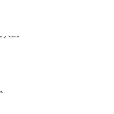
на целюлоза.
м.