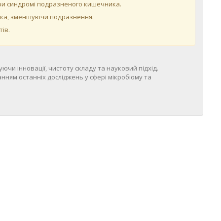
при синдромі подразненого кишечника.
унка, зменшуючи подразнення.
ів.
чи інновації, чистоту складу та науковий підхід.
ням останніх досліджень у сфері мікробіому та