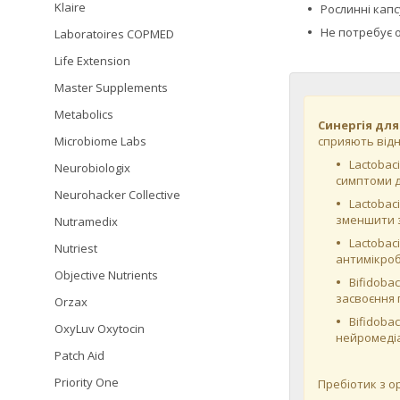
Klaire
Рослинні капс
Не потребує 
Laboratoires COPMED
Life Extension
Master Supplements
Metabolics
Синергія для
сприяють відн
Microbiome Labs
Lactobac
Neurobiologix
симптоми д
Neurohacker Collective
Lactobac
зменшити з
Nutramedix
Lactobac
Nutriest
антимікроб
Objective Nutrients
Bifidoba
засвоєння 
Orzax
Bifidoba
OxyLuv Oxytocin
нейромедіа
Patch Aid
Priority One
Пребіотик з ор