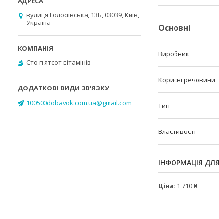
вулиця Голосіївська, 13Б, 03039, Київ,
Україна
Основні
Виробник
Cто п'ятсот вітамінів
Корисні речовини
100500dobavok.com.ua@gmail.com
Тип
Властивості
ІНФОРМАЦІЯ ДЛ
Ціна:
1 710 ₴