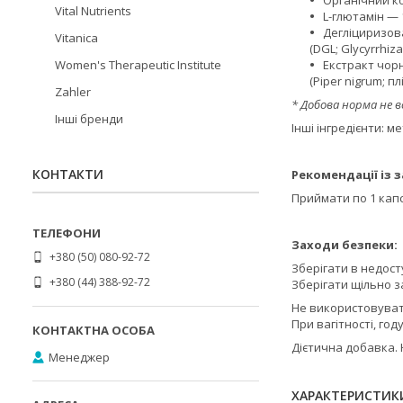
Vital Nutrients
L-глютамін — 1
Дегліциризова
Vitanica
(DGL; Glycyrrhiza
Екстракт чорн
Women's Therapeutic Institute
(Piper nigrum; 
Zahler
* Добова норма не 
Інші бренди
Інші інгредієнти: 
КОНТАКТИ
Рекомендації із 
Приймати по 1 кап
Заходи безпеки:
+380 (50) 080-92-72
Зберігати в недосту
+380 (44) 388-92-72
Зберігати щільно з
Не використовуват
При вагітності, го
Дієтична добавка. 
Менеджер
ХАРАКТЕРИСТИК