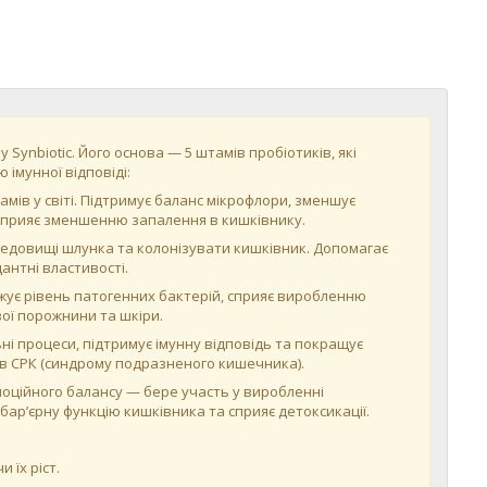
Synbiotic. Його основа — 5 штамів пробіотиків, які
імунної відповіді:
амів у світі. Підтримує баланс мікрофлори, зменшує
ж сприяє зменшенню запалення в кишківнику.
середовищі шлунка та колонізувати кишківник. Допомагає
антні властивості.
нижує рівень патогенних бактерій, сприяє виробленню
ої порожнини та шкіри.
ьні процеси, підтримує імунну відповідь та покращує
в СРК (синдрому подразненого кишечника).
хоемоційного балансу — бере участь у виробленні
бар’єрну функцію кишківника та сприяє детоксикації.
 їх ріст.