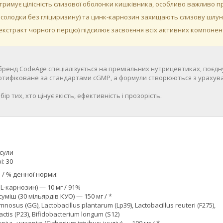
дтримує цілісність слизової оболонки кишківника, особливо важливо 
 солодки без гліциризину) та цинк-карнозин захищають слизову шл
(екстракт чорного перцю) підсилює засвоєння всіх активних компонент
ренд CodeAge спеціалізується на преміальних нутрицевтиках, поєдную
тифіковане за стандартами cGMP, а формули створюються з урахуван
ір тих, хто цінує якість, ефективність і прозорість.
псули
: 30
 / % денної норми:
 L-карнозин) — 10 мг / 91%
уміш (30 мільярдів КУО) — 150 мг / *
mnosus (GG), Lactobacillus plantarum (Lp39), Lactobacillus reuteri (F275),
actis (P23), Bifidobacterium longum (S12)
інь цикорію (Cichorium intybus; інулін) — 100 мг / *