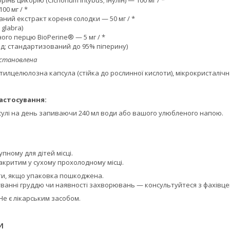
00 мг / *
ний екстракт кореня солодки — 50 мг / *
 glabra)
ого перцю BioPerine® — 5 мг / *
плід; стандартизований до 95% піперину)
встановлена
метилцелюлозна капсула (стійка до рослинної кислоти), мікрокристаліч
застосування:
сулі на день запиваючи 240 мл води або вашого улюбленого напою.
пному для дітей місці.
акритим у сухому прохолодному місці.
и, якщо упаковка пошкоджена.
дуванні груддю чи наявності захворювань — консультуйтеся з фахівце
Не є лікарським засобом.
И