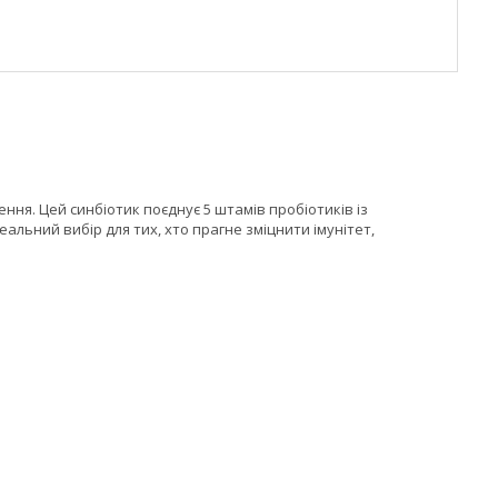
ння. Цей синбіотик поєднує 5 штамів пробіотиків із
альний вибір для тих, хто прагне зміцнити імунітет,