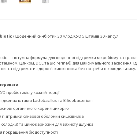
biotic
/ Щоденний синбіотик 30 млрд КУО 5 штамів 30 капсул
iotic — потужна формула для щоденної підтримки мікробіому та травле
ютаміном, цинком, DGL та BioPerine® для максимального засвоєння. Іде
ня та підтримати здоров’я кишківника без потреби в холодильнику.
 переваги:
КУО пробіотиків у кожній порції
ліджених штамів Lactobacillus та Bifidobacterium
основі органічного кореня цикорію
ля підтримки слизової оболонки кишківника
 солодки) та цинк-карнозин для захисту шлунка
ля покращення біодоступності