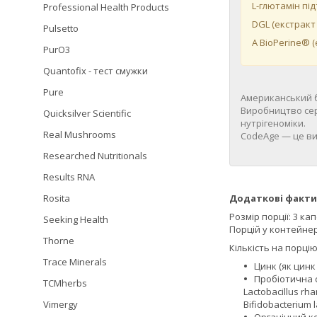
L-глютамін пі
Professional Health Products
DGL (екстракт
Pulsetto
А BioPerine® 
PurO3
Quantofix - тест смужки
Pure
Американський б
Виробництво сер
Quicksilver Scientific
нутрігеноміки.
Real Mushrooms
CodeAge — це виб
Researched Nutritionals
Results RNA
Додаткові факти
Rosita
Розмір порції: 3 ка
Seeking Health
Порцій у контейнері
Thorne
Кількість на порцію
Trace Minerals
Цинк (як цинк
Пробіотична с
TCMherbs
Lactobacillus rha
Bifidobacterium l
Vimergy
Органічний кор