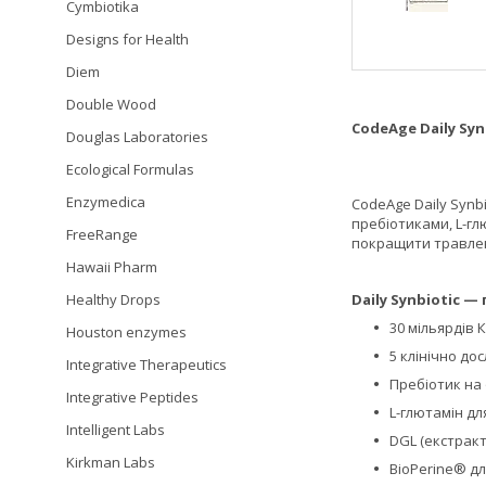
Cymbiotika
Designs for Health
Diem
Double Wood
CodeAge Daily Syn
Douglas Laboratories
Ecological Formulas
Enzymedica
CodeAge Daily Synb
пребіотиками, L-гл
FreeRange
покращити травлен
Hawaii Pharm
Daily Synbiotic —
Healthy Drops
30 мільярдів 
Houston enzymes
5 клінічно дос
Integrative Therapeutics
Пребіотик на 
Integrative Peptides
L-глютамін д
Intelligent Labs
DGL (екстракт
Kirkman Labs
BioPerine® д