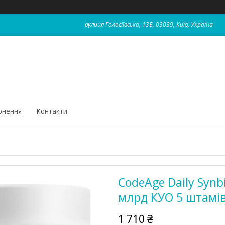
вулиця Голосіївська, 13Б, 03039, Київ, Україна
рнення
Контакти
CodeAge Daily Synb
млрд КУО 5 штамів
1 710 ₴