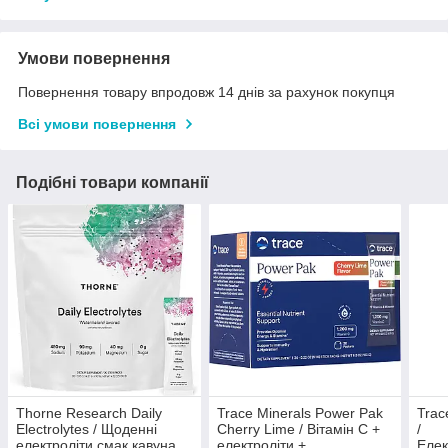
Умови повернення
Повернення товару впродовж 14 днів за рахунок покупця
Всі умови повернення
Подібні товари компанії
Thorne Research Daily
Trace Minerals Power Pak
Trac
Electrolytes / Щоденні
Cherry Lime / Вітамін C +
/
електроліти смак кавуна
електроліти +
Елек