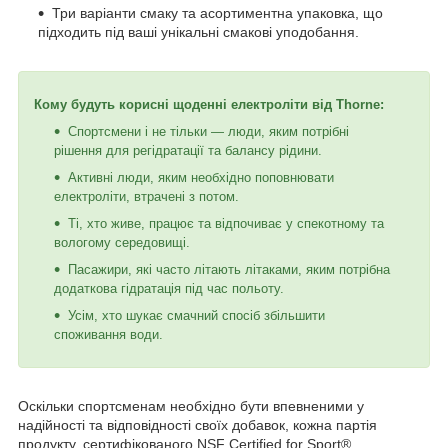
Три варіанти смаку та асортиментна упаковка, що
підходить під ваші унікальні смакові уподобання.
Кому будуть корисні щоденні електроліти від Thorne:
Спортсмени і не тільки — люди, яким потрібні
рішення для регідратації та балансу рідини.
Активні люди, яким необхідно поповнювати
електроліти, втрачені з потом.
Ті, хто живе, працює та відпочиває у спекотному та
вологому середовищі.
Пасажири, які часто літають літаками, яким потрібна
додаткова гідратація під час польоту.
Усім, хто шукає смачний спосіб збільшити
споживання води.
Оскільки спортсменам необхідно бути впевненими у
надійності та відповідності своїх добавок, кожна партія
продукту, сертифікованого NSF Certified for Sport®,