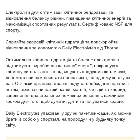
Електроліти для оптимізації клітинної регідратації та
відновлення балансу рідини, підвищення клітинної енергії та
максимізації спортивних результатів. Сертифіковано NSF для
спорту.
Сприяйте здоровій клітинній гідратації та прискорюйте
відновлення за допомогою Daily Electrolytes від Thorne!
Оптимальна клітинна гідратація та баланс електролітів
підтримують вироблення клітинної енергії, покращують
клітинну сигналізацію та підвищують продуктивність м'язів,
допомагаючи вам досягати нових висот, по одному ковтку за
раз. Оскільки організм втрачає воду та необхідні мінерали з
потом, включаючи натрій, калій, магній, кальцій та хлорид,
заповнення цих втрачених поживних речовин є важливим
кроком для того, щоб думати, діяти та почуватися краще.
Daily Electrolytes упаковані у зручні пакетики-саше, які можна
брати із собою у спортзал, на природу чи у будь-яку точку
світу.