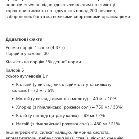
перевіряється на відповідність заявленим на етикетці
характеристикам та на відсутність понад 200 речовин,
заборонених багатьма великими спортивними організаціями.
Додаткові факти
Розмір порції: 1 саше (4,37 г)
Порцій в упаковці: 30
Кількість на порцію / % денної норми:
Калорії 5
Усього вуглеводів 1 г
Кальцій (у вигляді дикальціймалату та силікату
кальцію) - 70 мг / 5%
Магній (у вигляді димагнію малату) – 40 мг / 10%
Хлорид (з гімалайської рожевої солі) – 750 мг / 33%
Калій (у вигляді цитрату калію) – 99 мг / 2%
Натрій (з гімалайської рожевої солі) – 480 мг / 21%
Інші інгредієнти: силікат кальцію, лимонна кислота,
ароматизатори, ребаудіозид М (зі стевії), діоксид кремнію,