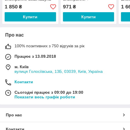
30 саше
мультивітаміни смак
1 850
971
1 6
₴
₴
вишня-лайм 30 саше
Купити
Купити
Про нас
100% позитивних з 750 відгуків за рік
Працює з 13.09.2018
м. Київ
вулиця Голосіївська, 13Б, 03039, Київ, Україна
Контакти
Сьогодні працює з 09:00 до 19:00
Показати весь графік роботи
Про нас
Контакти