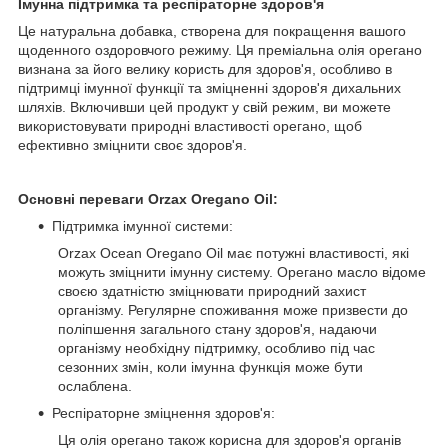
Імунна підтримка та респіраторне здоров'я
Це натуральна добавка, створена для покращення вашого
щоденного оздоровчого режиму. Ця преміальна олія орегано
визнана за його велику користь для здоров'я, особливо в
підтримці імунної функції та зміцненні здоров'я дихальних
шляхів. Включивши цей продукт у свій режим, ви можете
використовувати природні властивості орегано, щоб
ефективно зміцнити своє здоров'я.
Основні переваги Orzax Oregano Oil:
Підтримка імунної системи:
Orzax Ocean Oregano Oil має потужні властивості, які
можуть зміцнити імунну систему. Орегано масло відоме
своєю здатністю зміцнювати природний захист
організму. Регулярне споживання може призвести до
поліпшення загального стану здоров'я, надаючи
організму необхідну підтримку, особливо під час
сезонних змін, коли імунна функція може бути
ослаблена.
Респіраторне зміцнення здоров'я:
Ця олія орегано також корисна для здоров'я органів