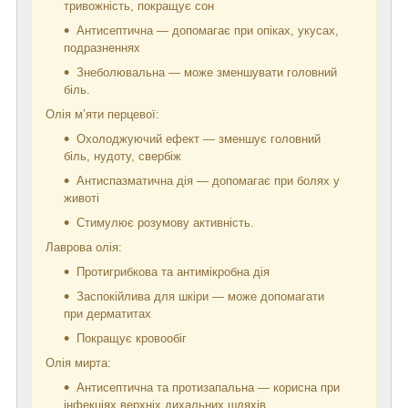
тривожність, покращує сон
Антисептична — допомагає при опіках, укусах,
подразненнях
Знеболювальна — може зменшувати головний
біль.
Олія м’яти перцевої:
Охолоджуючий ефект — зменшує головний
біль, нудоту, свербіж
Антиспазматична дія — допомагає при болях у
животі
Стимулює розумову активність.
Лаврова олія:
Протигрибкова та антимікробна дія
Заспокійлива для шкіри — може допомагати
при дерматитах
Покращує кровообіг
Олія мирта:
Антисептична та протизапальна — корисна при
інфекціях верхніх дихальних шляхів