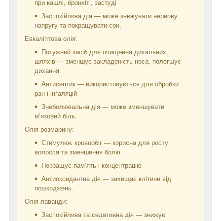
при кашлі, бронхіті, застуді
Заспокійлива дія — може знижувати нервову
напругу та покращувати сон.
Евкаліптова олія:
Потужний засіб для очищення дихальних
шляхів — зменшує закладеність носа, полегшує
дихання
Антисептик — використовується для обробки
ран і інгаляцій
Знеболювальна дія — може зменшувати
м’язовий біль.
Олія розмарину:
Стимулює кровообіг — корисна для росту
волосся та зменшення болю
Покращує пам’ять і концентрацію
Антиоксидантна дія — захищає клітини від
пошкоджень.
Олія лаванди:
Заспокійлива та седативна дія — знижує