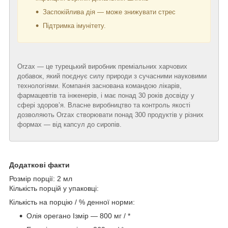
Заспокійлива дія — може знижувати стрес
Підтримка імунітету.
Orzax — це турецький виробник преміальних харчових
добавок, який поєднує силу природи з сучасними науковими
технологіями. Компанія заснована командою лікарів,
фармацевтів та інженерів, і має понад 30 років досвіду у
сфері здоров’я. Власне виробництво та контроль якості
дозволяють Orzax створювати понад 300 продуктів у різних
формах — від капсул до сиропів.
Додаткові факти
Розмір порції: 2 мл
Кількість порцій у упаковці:
Кількість на порцію / % денної норми:
Олія орегано Ізмір — 800 мг / *