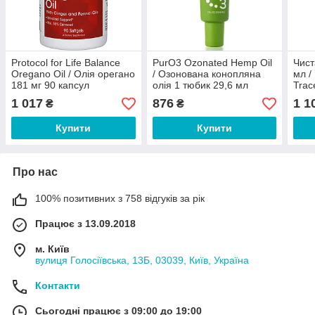
Protocol for Life Balance
PurO3 Ozonated Hemp Oil
Чист
Oregano Oil / Олія орегано
/ Озонована конопляна
мл /
181 мг 90 капсул
олія 1 тюбик 29,6 мл
Trac
1 017
876
1 1
₴
₴
Купити
Купити
Про нас
100% позитивних з 758 відгуків за рік
Працює з 13.09.2018
м. Київ
вулиця Голосіївська, 13Б, 03039, Київ, Україна
Контакти
Сьогодні працює з 09:00 до 19:00