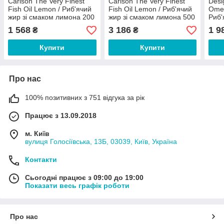
Carlson The Very Finest
Carlson The Very Finest
Desi
Fish Oil Lemon / Риб'ячий
Fish Oil Lemon / Риб'ячий
Omeg
жир зі смаком лимона 200
жир зі смаком лимона 500
Риб'
мл
мл
смак
1 568
3 186
1 9
₴
₴
мл
Купити
Купити
Про нас
100% позитивних з 751 відгука за рік
Працює з 13.09.2018
м. Київ
вулиця Голосіївська, 13Б, 03039, Київ, Україна
Контакти
Сьогодні працює з 09:00 до 19:00
Показати весь графік роботи
Про нас