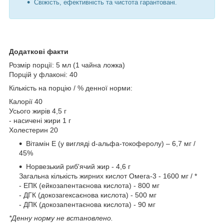
Свіжість, ефективність та чистота гарантовані.
Додаткові факти
Розмір порції: 5 мл (1 чайна ложка)
Порцій у флаконі: 40
Кількість на порцію / % денної норми:
Калорії 40
Усього жирів 4,5 г
- насичені жири 1 г
Холестерин 20
Вітамін Е (у вигляді d-альфа-токоферолу) – 6,7 мг /
45%
Норвезький риб'ячий жир - 4,6 г
Загальна кількість жирних кислот Омега-3 - 1600 мг / *
- ЕПК (ейкозапентаєнова кислота) - 800 мг
- ДГК (докозагексаєнова кислота) - 500 мг
- ДПК (докозапентаєнова кислота) - 90 мг
*Денну норму не встановлено.