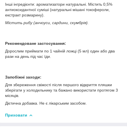
Інші інгредієнти: ароматизатори натуральні. Містить 0,5%
антиоксидантної суміші (натуральні мішані токофероли,
екстракт розмарину).
Містить рибу (анчоуси, сардини, скумбрія).
Рекомендоване застосування:
Дорослим приймати по 1 чайній ложці (5 мл) один або два
рази на день під час їди.
Запобіжні заходи:
Для збереження свіжості після першого відкриття пляшки
зберігати у холодильнику та бажано використати протягом 3
місяців.
Дієтична добавка. Не є лікарським засобом.
Приховати