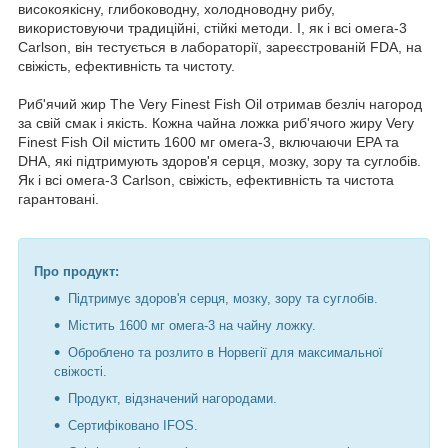
високоякісну, глибоководну, холодноводну рибу,
використовуючи традиційні, стійкі методи. І, як і всі омега-3
Carlson, він тестується в лабораторії, зареєстрованій FDA, на
свіжість, ефективність та чистоту.
Риб'ячий жир The Very Finest Fish Oil отримав безліч нагород
за свій смак і якість. Кожна чайна ложка риб'ячого жиру Very
Finest Fish Oil містить 1600 мг омега-3, включаючи EPA та
DHA, які підтримують здоров'я серця, мозку, зору та суглобів.
Як і всі омега-3 Carlson, свіжість, ефективність та чистота
гарантовані.
Про продукт:
Підтримує здоров'я серця, мозку, зору та суглобів.
Містить 1600 мг омега-3 на чайну ложку.
Оброблено та розлито в Норвегії для максимальної
свіжості.
Продукт, відзначений нагородами.
Сертифіковано IFOS.