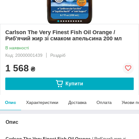
Carlson The Very Finest Fish Oil Orange /
Риб'ячий жир зі смаком апельсина 200 мл
В наявності
Код: 20000001439
Роздріб
1 568
₴
Купити
Опис
Характеристики
Доставка
Оплата
Умови п
Опис
Carlson The Very Finest Fish Oil Orange
/ Риб'ячий жир зі