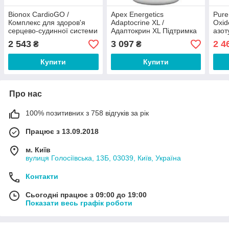
Bionox CardioGO /
Apex Energetics
Pure
Комплекс для здоров'я
Adaptocrine XL /
Oxid
серцево-судинної системи
Адаптокрин XL Підтримка
азот
смак винограду 210 г
при стресі та витраті
Терм
2 543
3 097
2 4
₴
₴
енергії 120 капсул
Купити
Купити
Про нас
100% позитивних з 758 відгуків за рік
Працює з 13.09.2018
м. Київ
вулиця Голосіївська, 13Б, 03039, Київ, Україна
Контакти
Сьогодні працює з 09:00 до 19:00
Показати весь графік роботи