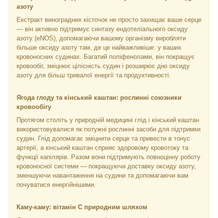
азоту
Екстракт виноградних кісточок не просто захищає ваше серце
— він активно підтримує синтазу ендотеліального оксиду
азоту (eNOS), допомагаючи вашому організму виробляти
більше оксиду азоту там, де це найважливіше: у ваших
кровоносних судинах. Багатий поліфенолами, він покращує
кровообіг, зміцнює цілісність судин і розширює дію оксиду
азоту для більш тривалої енергії та продуктивності.
Ягода глоду та кінський каштан: рослинні союзники
кровообігу
Протягом століть у природній медицині глід і кінський каштан
використовувалися як потужні рослинні засоби для підтримки
судин. Глід допомагає зміцнити серце та привести в тонус
артерії, а кінський каштан сприяє здоровому кровотоку та
функції капілярів. Разом вони підтримують повноцінну роботу
кровоносної системи — покращуючи доставку оксиду азоту,
зменшуючи навантаження на судини та допомагаючи вам
почуватися енергійнішими.
Каму-каму: вітамін C природним шляхом