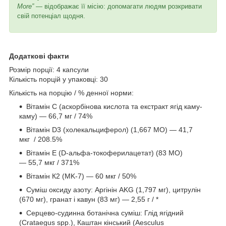
More”
— відображає її місію: допомагати людям розкривати
свій потенціал щодня.
Додаткові факти
Розмір порції: 4 капсули
Кількість порцій у упаковці: 30
Кількість на порцію / % денної норми:
Вітамін С (аскорбінова кислота та екстракт ягід каму-
каму) — 66,7 мг / 74%
Вітамін D3 (холекальциферол) (1,667 МО) — 41,7
мкг / 208.5%
Вітамін Е (D-альфа-токоферилацетат) (83 МО)
— 55,7 мкг / 371%
Вітамін К2 (MK-7) — 60 мкг / 50%
Суміш оксиду азоту: Аргінін AKG (1,797 мг), цитрулін
(670 мг), гранат і кавун (83 мг) — 2,55 г / *
Серцево-судинна ботанічна суміш: Глід ягідний
(Crataegus spp.), Каштан кінський (Aesculus