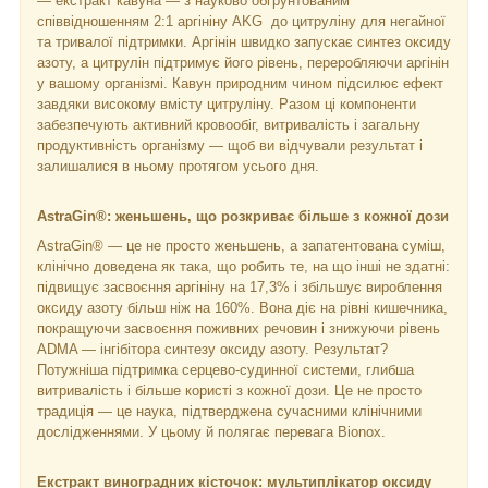
— екстракт кавуна — з науково обґрунтованим
співвідношенням 2:1 аргініну AKG до цитруліну для негайної
та тривалої підтримки. Аргінін швидко запускає синтез оксиду
азоту, а цитрулін підтримує його рівень, переробляючи аргінін
у вашому організмі. Кавун природним чином підсилює ефект
завдяки високому вмісту цитруліну. Разом ці компоненти
забезпечують активний кровообіг, витривалість і загальну
продуктивність організму — щоб ви відчували результат і
залишалися в ньому протягом усього дня.
AstraGin®: женьшень, що розкриває більше з кожної дози
AstraGin® — це не просто женьшень, а запатентована суміш,
клінічно доведена як така, що робить те, на що інші не здатні:
підвищує засвоєння аргініну на 17,3% і збільшує вироблення
оксиду азоту більш ніж на 160%. Вона діє на рівні кишечника,
покращуючи засвоєння поживних речовин і знижуючи рівень
ADMA — інгібітора синтезу оксиду азоту. Результат?
Потужніша підтримка серцево-судинної системи, глибша
витривалість і більше користі з кожної дози. Це не просто
традиція — це наука, підтверджена сучасними клінічними
дослідженнями. У цьому й полягає перевага Bionox.
Екстракт виноградних кісточок: мультиплікатор оксиду