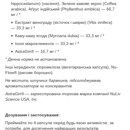
hippocastanum) (насіння), Зелене кавове зерно (Coffea
arabica), Аґрус індійський (Phyllanthus emblica) — 66,7
мг / *
Екстракт винограду (кісточок і шкірки) (Vitis vinifera)
— 33,3 мг / *
Каму-каму ягода (Myrciaria dubia) — 33,3 мг / *
Іонні мікроелементи — 33,3 мг / *
AstraGin® — 16,7 мг / *
* Денна норма не встановлена.
Інші інгредієнти: гіпромелоза (вегетаріанська капсула), Nu-
Flow® (рисове борошно).
Не містить штучних барвників, підсолоджувачів,
ароматизаторів чи консервантів.
AstraGin® — зареєстрована торгова марка компанії NuLiv
Science USA, Inc.
Дозування і застосування:
Приймайте по 4 капсули перед будь-якою активністю, за
потреби, для досягнення найкращих результатів.