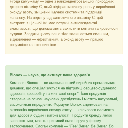
Ягода каму-каму — одне з найконцентрованіших природних
джерел вітаміну C, який відіграє ключову роль у виробленні
оксиду азоту, зміцненні імунної системи та підтримці
колагену. На відміну від синтетичного вітаміну C, цей
екстракт із цільної їжі має потужні антиоксидантні
властивості, що допомагають захистити клітини та кровоносні
судини. Завдяки цьому ваше тіло залишається сильним,
відновлення — ефективним, а оксид азоту — працює
розумніше та інтенсивніше.
Bionox — наука, що активує ваше здоров’я
Компанія Bionox — це американський виробник преміальних
добавок, що спеціалізується на підтримці серцево-судинного
здоров’я, кровообігу та життєвої енергії. Їхня продукція
створена на основі наукових досліджень і містить натуральні,
високоякісні інгредієнти. Формули Bionox спрямовані на
активацію вироблення оксиду азоту — ключового елемента
для здоров’я судин і витривалості. Продукти бренду легко
засвоюються, мають приємний смак і зручну форму
застосування. Слоган компанії —
“Feel Better. Be Better. Do