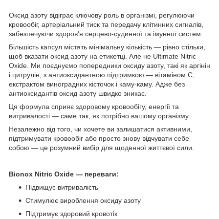
Оксид азоту відіграє ключову роль в організмі, регулюючи
кровообіг, артеріальний тиск та передачу клітинних сигналів,
забезпечуючи здоров'я серцево-судинної та імунної систем.
Більшість капсул містять мінімальну кількість — рівно стільки,
щоб вказати оксид азоту на етикетці. Але не Ultimate Nitric
Oxide. Ми поєднуємо попередники оксиду азоту, такі як аргінін
і цитрулін, з антиоксидантною підтримкою — вітаміном C,
екстрактом виноградних кісточок і каму-каму. Адже без
антиоксидантів оксид азоту швидко зникає.
Ця формула сприяє здоровому кровообігу, енергії та
витривалості — саме так, як потрібно вашому організму.
Незалежно від того, чи хочете ви залишатися активними,
підтримувати кровообіг або просто знову відчувати себе
собою — це розумний вибір для щоденної життєвої сили.
Bionox Nitric Oxide — переваги:
Підвищує витривалість
Стимулює вироблення оксиду азоту
Підтримує здоровий кровотік