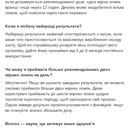
коли дотримуються рекомендованої дози: одна мірна ложка
вранці і інша через 12 годин. Декому може знадобитися кілька
тижнів, щоб помітити наростаючі переваги.
Коли я побачу найкращі результати?
Найкращі результати зазвичай спостерігаються з часом, коли
ваше тіло пристосовується та максимізує вироблення оксиду
азоту. Щоб по-справжньому розкрити весь потенціал свого
організму, дайте йому принаймні від 3 до 6 місяців постійного
використання.
Чи можу я приймати більше рекомендованих двох
мірних ложок на день?
Абсолютно! Якщо ви шукаєте швидших результатів, ви можете
сміливо приймати більше двох мірних ложок. Деякі
користувачі приймають до шести мірних ложок щодня
протягом короткого періоду, щоб прискорити свій прогрес.
Однак завжди доцільно проконсультуватися з фахівцем, якщо
ви плануєте значно збільшити дозу.
Bionox — наука, що активує ваше здоров’я