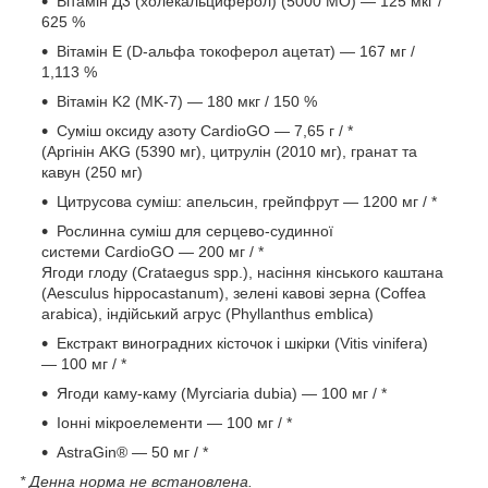
Вітамін Д3 (холекальциферол) (5000 МО) — 125 мкг /
625 %
Вітамін E (D-альфа токоферол ацетат) — 167 мг /
1,113 %
Вітамін K2 (MK-7) — 180 мкг / 150 %
Суміш оксиду азоту CardioGO — 7,65 г / *
(Аргінін AKG (5390 мг), цитрулін (2010 мг), гранат та
кавун (250 мг)
Цитрусова суміш: апельсин, грейпфрут — 1200 мг / *
Рослинна суміш для серцево-судинної
системи CardioGO — 200 мг / *
Ягоди глоду (Crataegus spp.), насіння кінського каштана
(Aesculus hippocastanum), зелені кавові зерна (Coffea
arabica), індійський агрус (Phyllanthus emblica)
Екстракт виноградних кісточок і шкірки (Vitis vinifera)
— 100 мг / *
Ягоди каму-каму (Myrciaria dubia) — 100 мг / *
Іонні мікроелементи — 100 мг / *
AstraGin® — 50 мг / *
* Денна норма не встановлена.