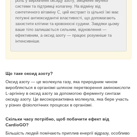
роль у виробленні оксиду азоту, зміцненні імунної
системи та підтримці колагену. На відміну від
синтетичного вітаміну C, цей екстракт із цільної їжі має
потужні антиоксидантні властивості, що допомагають
захистити клітини та кровоносні судини. Завдяки цьому
ваше тіло залишається сильним, відновлення —
ефективним, а оксид азоту — працює розумніше та
інтенсивніше.
Що таке оксид азоту?
Оксид азоту — це молекула газу, яка природним чином
виробляється в організмі шляхом перетворення амінокислоти
L-аргініну в оксид азоту за допомогою ферменту синтази
оксиду азоту. Це високореактивна молекула, яка бере участь
у різних фізіологічних процесах в організмі.
Скільки часу потрібно, щоб побачити ефект від
CardioGO?
Більшість людей помічають приплив енергії відразу, особливо