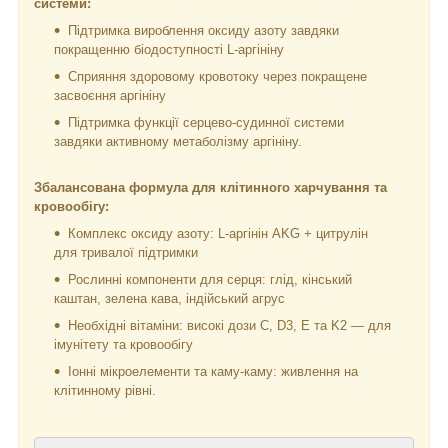
системи:
Підтримка вироблення оксиду азоту завдяки
покращенню біодоступності L-аргініну
Сприяння здоровому кровотоку через покращене
засвоєння аргініну
Підтримка функції серцево-судинної системи
завдяки активному метаболізму аргініну.
Збалансована формула для клітинного харчування та
кровообігу:
Комплекс оксиду азоту: L-аргінін AKG + цитрулін
для тривалої підтримки
Рослинні компоненти для серця: глід, кінський
каштан, зелена кава, індійський агрус
Необхідні вітаміни: високі дози C, D3, E та K2 — для
імунітету та кровообігу
Іонні мікроелементи та каму-каму: живлення на
клітинному рівні.