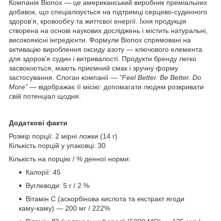
Компанія Bionox — це американський виробник преміальних
добавок, що спеціалізується на підтримці серцево-судинного
здоров’я, кровообігу та життєвої енергії. Їхня продукція
створена на основі наукових досліджень і містить натуральні,
високоякісні інгредієнти. Формули Bionox спрямовані на
активацію вироблення оксиду азоту — ключового елемента
для здоров’я судин і витривалості. Продукти бренду легко
засвоюються, мають приємний смак і зручну форму
застосування. Слоган компанії —
“Feel Better. Be Better. Do
More”
— відображає її місію: допомагати людям розкривати
свій потенціал щодня.
Додаткові факти
Розмір порції: 2 мірні ложки (14 г)
Кількість порцій у упаковці: 30
Кількість на порцію / % денної норми:
Калорії: 45
Вуглеводи: 5 г / 2 %
Вітамін C (аскорбінова кислота та екстракт ягоди
каму-каму) — 200 мг / 222%