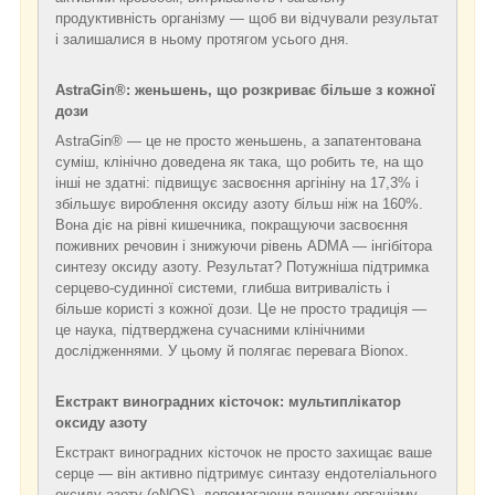
продуктивність організму — щоб ви відчували результат
і залишалися в ньому протягом усього дня.
AstraGin®: женьшень, що розкриває більше з кожної
дози
AstraGin® — це не просто женьшень, а запатентована
суміш, клінічно доведена як така, що робить те, на що
інші не здатні: підвищує засвоєння аргініну на 17,3% і
збільшує вироблення оксиду азоту більш ніж на 160%.
Вона діє на рівні кишечника, покращуючи засвоєння
поживних речовин і знижуючи рівень ADMA — інгібітора
синтезу оксиду азоту. Результат? Потужніша підтримка
серцево-судинної системи, глибша витривалість і
більше користі з кожної дози. Це не просто традиція —
це наука, підтверджена сучасними клінічними
дослідженнями. У цьому й полягає перевага Bionox.
Екстракт виноградних кісточок: мультиплікатор
оксиду азоту
Екстракт виноградних кісточок не просто захищає ваше
серце — він активно підтримує синтазу ендотеліального
оксиду азоту (eNOS), допомагаючи вашому організму