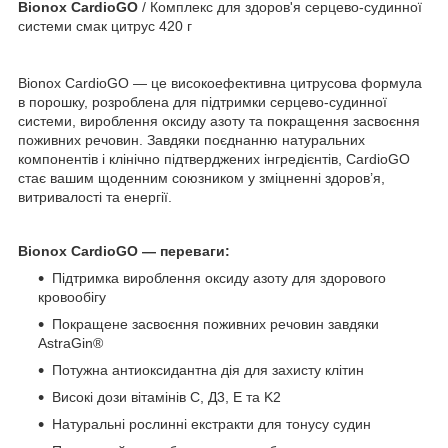
Bionox CardioGO
/ Комплекс для здоров'я серцево-судинної
системи смак цитрус 420 г
Bionox CardioGO — це високоефективна цитрусова формула
в порошку, розроблена для підтримки серцево-судинної
системи, вироблення оксиду азоту та покращення засвоєння
поживних речовин. Завдяки поєднанню натуральних
компонентів і клінічно підтверджених інгредієнтів, CardioGO
стає вашим щоденним союзником у зміцненні здоров’я,
витривалості та енергії.
Bionox CardioGO — переваги:
Підтримка вироблення оксиду азоту для здорового
кровообігу
Покращене засвоєння поживних речовин завдяки
AstraGin®
Потужна антиоксидантна дія для захисту клітин
Високі дози вітамінів C, Д3, E та K2
Натуральні рослинні екстракти для тонусу судин