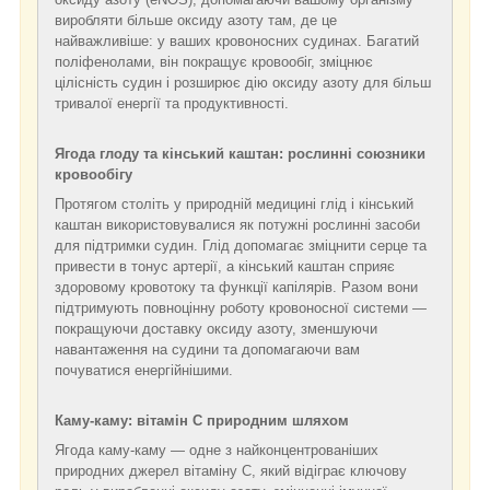
виробляти більше оксиду азоту там, де це
найважливіше: у ваших кровоносних судинах. Багатий
поліфенолами, він покращує кровообіг, зміцнює
цілісність судин і розширює дію оксиду азоту для більш
тривалої енергії та продуктивності.
Ягода глоду та кінський каштан: рослинні союзники
кровообігу
Протягом століть у природній медицині глід і кінський
каштан використовувалися як потужні рослинні засоби
для підтримки судин. Глід допомагає зміцнити серце та
привести в тонус артерії, а кінський каштан сприяє
здоровому кровотоку та функції капілярів. Разом вони
підтримують повноцінну роботу кровоносної системи —
покращуючи доставку оксиду азоту, зменшуючи
навантаження на судини та допомагаючи вам
почуватися енергійнішими.
Каму-каму: вітамін C природним шляхом
Ягода каму-каму — одне з найконцентрованіших
природних джерел вітаміну C, який відіграє ключову