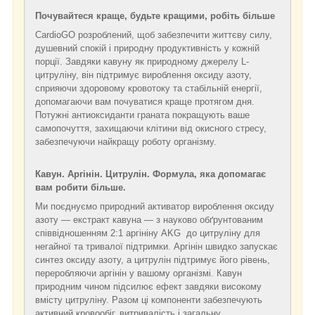
Почувайтеся краще, будьте кращими, робіть більше
CardioGO розроблений, щоб забезпечити життєву силу,
душевний спокій і природну продуктивність у кожній
порції. Завдяки кавуну як природному джерелу L-
цитруліну, він підтримує вироблення оксиду азоту,
сприяючи здоровому кровотоку та стабільній енергії,
допомагаючи вам почуватися краще протягом дня.
Потужні антиоксиданти граната покращують ваше
самопочуття, захищаючи клітини від окисного стресу,
забезпечуючи найкращу роботу організму.
Кавун. Аргінін. Цитрулін. Формула, яка допомагає
вам робити більше.
Ми поєднуємо природний активатор вироблення оксиду
азоту — екстракт кавуна — з науково обґрунтованим
співвідношенням 2:1 аргініну AKG до цитруліну для
негайної та тривалої підтримки. Аргінін швидко запускає
синтез оксиду азоту, а цитрулін підтримує його рівень,
переробляючи аргінін у вашому організмі. Кавун
природним чином підсилює ефект завдяки високому
вмісту цитруліну. Разом ці компоненти забезпечують
активний кровообіг, витривалість і загальну