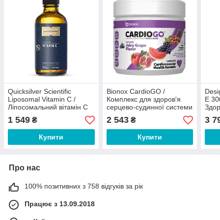
Quicksilver Scientific
Bionox CardioGO /
Desi
Liposomal Vitamin C /
Комплекс для здоров'я
E 30
Ліпосомальний вітамін С
серцево-судинної системи
Здор
120 мл
смак винограду 210 г
суди
1 549
2 543
3 7
₴
₴
капс
Купити
Купити
Про нас
100% позитивних з 758 відгуків за рік
Працює з 13.09.2018