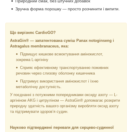
Природний смак, без штучних добавок
Зручна форма порошку — просто розчинити і випити.
Що вирізняє CardioGO?
AstraGin® — запатентована суміш Panax notoginseng і
Astragalus membranaceus, яка:
Підвищує кишкове всмоктування амінокислот,
зокрема L-аргініну
Сприяє ефективному транспортуванню поживних
речовин через слизову оболонку кишечника
Підтримує використання амінокислот і їхню
метаболічну доступність.
У поєднанні з потужними попередниками оксиду азоту — L-
аргініном AKG і цитруліном — AstraGin® допомагає розкрити
природну здатність вашого організму виробляти оксид азоту
та підтримувати здоров’я судин.
Науково підтверджені переваги для серцево-судинної