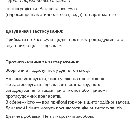
* Денна норма не встановлена.
Інші інгредієнти: Веганська капсула
(гідроксипропілметилцелюлоза, вода), стеарат магнію.
Дозування і застосування:
Приймати по 2 капсули щодня протягом репродуктивного
віку; найкраще — під час їжі.
Протипоказання та застереження:
Зберігати в недоступному для дітей місці.
Не використовувати, якщо упаковка пошкоджена.
Не застосовувати під час вагітності та грудного
вигодовування, а також при епілепсії або прийомі
протисудомних препаратів.
З обережністю — при прийомі гормонів щитоподібної залози.
Донг квай і гінкго можуть посилювати дію антикоагулянтів.
Дієтична добавка. Не є лікарським засобом.