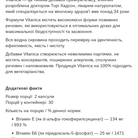
розроблена доктором Торі Хадсон, лікарем-натуропатом,
який спеціалізується на жіночому здоров'ї вже понад 34 роки.
Формули Vitanica містять високоякісні форми поживних
речовин, які використовуються в оптимальних дозах для
максимальної біодоступності та засвоєння.
Вся вхідна сировина проходить перевірку на ідентичність,
ефективність, якість і чистоту.
Добавки Vitanica створюються невеликими партіями, не
містять консервантів, поширених алергенів, сполучних
речовин і наповнювачів. Продукція Vitanica на 100% підходить
для вегетаріанства.
Додаткові факти
Розмір порції: 2 капсули
Порцій у контейнері: 30
Кількість на порцію / % денної норми:
Вітамін E (як d-альфа-токоферилсукцинат) — 134 мг
/ 893 %
Вітамін Б6 (як піридоксаль-5-фосфат) — 25 мг / 1471