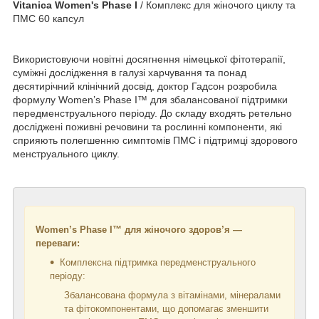
Vitanica Women's Phase I
/ Комплекс для жіночого циклу та
ПМС 60 капсул
Використовуючи новітні досягнення німецької фітотерапії,
суміжні дослідження в галузі харчування та понад
десятирічний клінічний досвід, доктор Гадсон розробила
формулу Women’s Phase I™ для збалансованої підтримки
передменструального періоду. До складу входять ретельно
досліджені поживні речовини та рослинні компоненти, які
сприяють полегшенню симптомів ПМС і підтримці здорового
менструального циклу.
Women’s Phase I™ для жіночого здоров’я —
переваги:
Комплексна підтримка передменструального
періоду:
Збалансована формула з вітамінами, мінералами
та фітокомпонентами, що допомагає зменшити