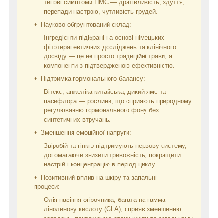
типові симптоми ПМС — дратівливість, здуття,
перепади настрою, чутливість грудей.
Науково обґрунтований склад:
Інгредієнти підібрані на основі німецьких
фітотерапевтичних досліджень та клінічного
досвіду — це не просто традиційні трави, а
компоненти з підтвердженою ефективністю.
Підтримка гормонального балансу:
Вітекс, анжеліка китайська, дикий ямс та
пасифлора — рослини, що сприяють природному
регулюванню гормонального фону без
синтетичних втручань.
Зменшення емоційної напруги:
Звіробій та гінкго підтримують нервову систему,
допомагаючи знизити тривожність, покращити
настрій і концентрацію в період циклу.
Позитивний вплив на шкіру та запальні
процеси:
Олія насіння огірочника, багата на гамма-
ліноленову кислоту (GLA), сприяє зменшенню