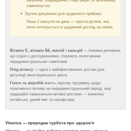
запалень, покращенню стану шкіри та загальному
самопочуттю.
Зручне дозування для щоденного прийому:
Лише 2 капсули на день — проста рутина, яка
легко інтегрується в щоденний догляд за собою.
Вітамін E, вітамін Б6, магній і кальцій
— поживні речовини,
що згідно з дослідженнями, сприяють полегшенню
передменструальних симптомів.
Плід вітексу
— одна з найефективніших рослин для
регуляції менструального циклу.
Гінкго та звіробій
мають наукову підтримку щодо
позитивного впливу на передменструальний період; інші
традиційні гормонально-активні рослини — анжеліка
китайська, дикий ямс та пасифлора.
Vitanica — природна турбота про здоров'я
Vitanica — це лінійка добавок преміум-класу, клінічно