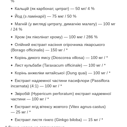
%
Кальцій (як карбонат, цитрат) — 50 мг/ 4 %
Йод (з ламінарії) — 75 мкг / 50 %
Магній (у вигляді цитрату, димагнію малату) — 100 мг
/ 24 %
Хром (як піколінат хрому) — 100 мкг / 286 %
Олійний екстракт насіння огірочника лікарського
(Borago officinalis) — 150 мг / *
Корінь дикого ямсу (Dioscorea villosa) — 100 мг / *
Лист кульбаби (Taraxacum officinale) — 100 мг / *
Корінь анжеліки китайської (Dung quai) — 100 мг / *
Екстракт надземної частини пасифлори (Passiflora
incarnata) (4:1) — 100 мг / *
Звіробій (Hypericum perforatum) екстракт надземної
частини — 100 мг / *
Екстракт ягід вітексу жовтого (Vitex agnus-castus)
— 25 мг / *
Екстракт листя гінкго (Ginkgo biloba) — 15 мг / *