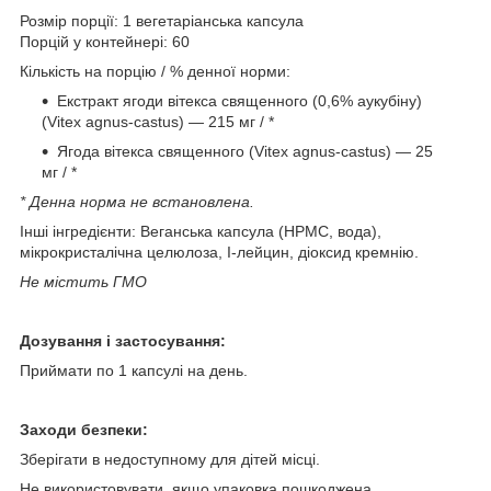
Розмір порції: 1 вегетаріанська капсула
Порцій у контейнері: 60
Кількість на порцію / % денної норми:
Екстракт ягоди вітекса священного (0,6% аукубіну)
(Vitex agnus-castus) — 215 мг / *
Ягода вітекса священного (Vitex agnus-castus) — 25
мг / *
* Денна норма не встановлена.
Інші інгредієнти: Веганська капсула (HPMC, вода),
мікрокристалічна целюлоза, I-лейцин, діоксид кремнію.
Не містить ГМО
Дозування і застосування:
Приймати по 1 капсулі на день.
Заходи безпеки:
Зберігати в недоступному для дітей місці.
Не використовувати, якщо упаковка пошкоджена.