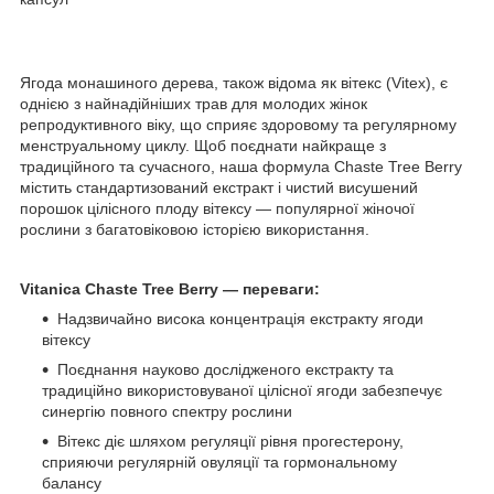
Ягода монашиного дерева, також відома як вітекс (Vitex), є
однією з найнадійніших трав для молодих жінок
репродуктивного віку, що сприяє здоровому та регулярному
менструальному циклу. Щоб поєднати найкраще з
традиційного та сучасного, наша формула Chaste Tree Berry
містить стандартизований екстракт і чистий висушений
порошок цілісного плоду вітексу — популярної жіночої
рослини з багатовіковою історією використання.
Vitanica Chaste Tree Berry — переваги:
Надзвичайно висока концентрація екстракту ягоди
вітексу
Поєднання науково дослідженого екстракту та
традиційно використовуваної цілісної ягоди забезпечує
синергію повного спектру рослини
Вітекс діє шляхом регуляції рівня прогестерону,
сприяючи регулярній овуляції та гормональному
балансу