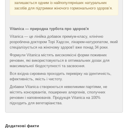
залишається одним із найпопулярніших натуральних
засобів для підтримки жіночого гормонального здоров’я.
Vitanica — природна турбота про здоров'я
Vitanica — це лінійка добавок преміум-класу, клінічно
розроблена доктором Торі Хадсон, лікарем-натуропатом, який
спеціалізується на жіночому здоров'ї вже понад 34 роки.
Формули Vitanica містять високоякісні форми поживних
речовин, які використовуються в оптимальних дозах для
максимальної біодоступності та засвоєння.
Вся вхідна сировина проходить перевірку на ідентичність,
ефективність, якість і чистоту.
Добавки Vitanica створюються невеликими партіями, не
містять консервантів, поширених алергенів, сполучних
речовин і наповнювачів. Продукція Vitanica на 100%
підходить для вегетаріанства.
Додаткові факти