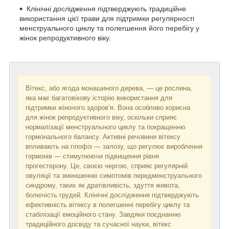
Клінічні дослідження підтверджують традиційне
використання цієї трави для підтримки регулярності
менструального циклу та полегшення його перебігу у
жінок репродуктивного віку.
Вітекс, або ягода монашиного дерева, — це рослина,
яка має багатовікову історію використання для
підтримки жіночого здоров’я. Вона особливо корисна
для жінок репродуктивного віку, оскільки сприяє
нормалізації менструального циклу та покращенню
гормонального балансу. Активні речовини вітексу
впливають на гіпофіз — залозу, що регулює вироблення
гормонів — стимулюючи підвищення рівня
прогестерону. Це, своєю чергою, сприяє регулярній
овуляції та зменшенню симптомів передменструального
синдрому, таких як дратівливість, здуття живота,
болючість грудей. Клінічні дослідження підтверджують
ефективність вітексу в полегшенні перебігу циклу та
стабілізації емоційного стану. Завдяки поєднанню
традиційного досвіду та сучасної науки, вітекс