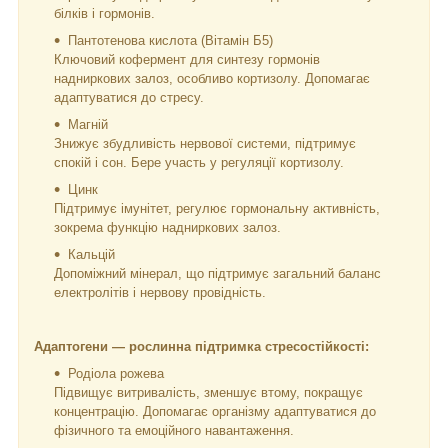
білків і гормонів.
Пантотенова кислота (Вітамін Б5)
Ключовий кофермент для синтезу гормонів
надниркових залоз, особливо кортизолу. Допомагає
адаптуватися до стресу.
Магній
Знижує збудливість нервової системи, підтримує
спокій і сон. Бере участь у регуляції кортизолу.
Цинк
Підтримує імунітет, регулює гормональну активність,
зокрема функцію надниркових залоз.
Кальцій
Допоміжний мінерал, що підтримує загальний баланс
електролітів і нервову провідність.
Адаптогени — рослинна підтримка стресостійкості:
Родіола рожева
Підвищує витривалість, зменшує втому, покращує
концентрацію. Допомагає організму адаптуватися до
фізичного та емоційного навантаження.