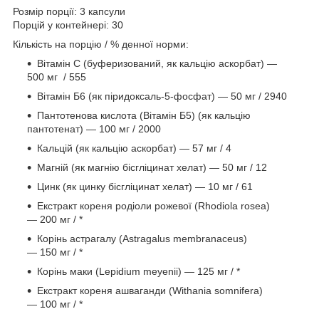
Розмір порції: 3 капсули
Порцій у контейнері: 30
Кількість на порцію / % денної норми:
Вітамін C (буферизований, як кальцію аскорбат) —
500 мг / 555
Вітамін Б6 (як піридоксаль-5-фосфат) — 50 мг / 2940
Пантотенова кислота (Вітамін Б5) (як кальцію
пантотенат) — 100 мг / 2000
Кальцій (як кальцію аскорбат) — 57 мг / 4
Магній (як магнію бісгліцинат хелат) — 50 мг / 12
Цинк (як цинку бісгліцинат хелат) — 10 мг / 61
Екстракт кореня родіоли рожевої (Rhodiola rosea)
— 200 мг / *
Корінь астрагалу (Astragalus membranaceus)
— 150 мг / *
Корінь маки (Lepidium meyenii) — 125 мг / *
Екстракт кореня ашваганди (Withania somnifera)
— 100 мг / *