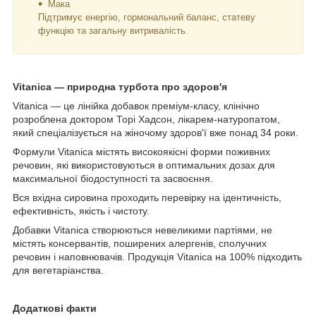
Мака
Підтримує енергію, гормональний баланс, статеву
функцію та загальну витривалість.
Vitanica — природна турбота про здоров'я
Vitanica — це лінійка добавок преміум-класу, клінічно
розроблена доктором Торі Хадсон, лікарем-натуропатом,
який спеціалізується на жіночому здоров'ї вже понад 34 роки.
Формули Vitanica містять високоякісні форми поживних
речовин, які використовуються в оптимальних дозах для
максимальної біодоступності та засвоєння.
Вся вхідна сировина проходить перевірку на ідентичність,
ефективність, якість і чистоту.
Добавки Vitanica створюються невеликими партіями, не
містять консервантів, поширених алергенів, сполучних
речовин і наповнювачів. Продукція Vitanica на 100% підходить
для вегетаріанства.
Додаткові факти