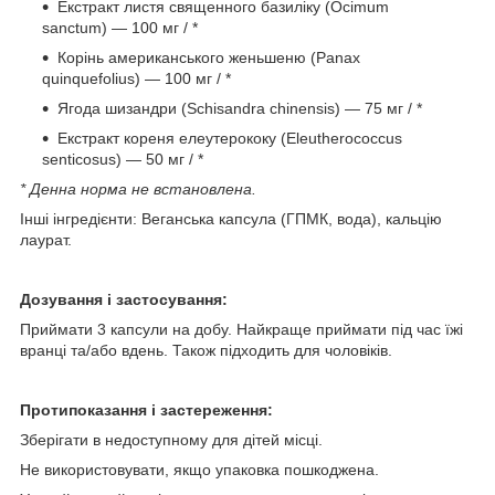
Екстракт листя священного базиліку (Ocimum
sanctum) — 100 мг / *
Корінь американського женьшеню (Panax
quinquefolius) — 100 мг / *
Ягода шизандри (Schisandra chinensis) — 75 мг / *
Екстракт кореня елеутерококу (Eleutherococcus
senticosus) — 50 мг / *
* Денна норма не встановлена.
Інші інгредієнти: Веганська капсула (ГПМК, вода), кальцію
лаурат.
Дозування і застосування:
Приймати 3 капсули на добу. Найкраще приймати під час їжі
вранці та/або вдень. Також підходить для чоловіків.
Протипоказання і застереження:
Зберігати в недоступному для дітей місці.
Не використовувати, якщо упаковка пошкоджена.