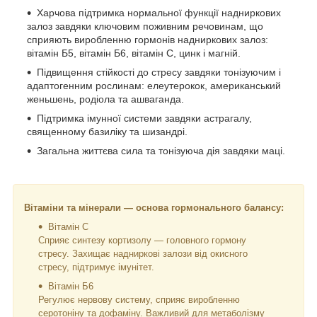
Харчова підтримка нормальної функції надниркових
залоз завдяки ключовим поживним речовинам, що
сприяють виробленню гормонів надниркових залоз:
вітамін Б5, вітамін Б6, вітамін C, цинк і магній.
Підвищення стійкості до стресу завдяки тонізуючим і
адаптогенним рослинам: елеутерокок, американський
женьшень, родіола та ашваганда.
Підтримка імунної системи завдяки астрагалу,
священному базиліку та шизандрі.
Загальна життєва сила та тонізуюча дія завдяки маці.
Вітаміни та мінерали — основа гормонального балансу:
Вітамін C
Сприяє синтезу кортизолу — головного гормону
стресу. Захищає надниркові залози від окисного
стресу, підтримує імунітет.
Вітамін Б6
Регулює нервову систему, сприяє виробленню
серотоніну та дофаміну. Важливий для метаболізму