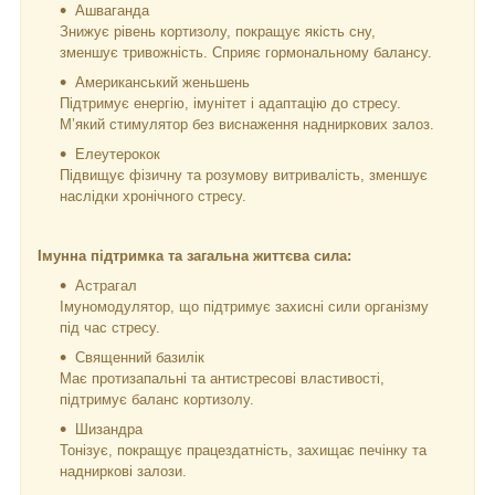
Ашваганда
Знижує рівень кортизолу, покращує якість сну,
зменшує тривожність. Сприяє гормональному балансу.
Американський женьшень
Підтримує енергію, імунітет і адаптацію до стресу.
М’який стимулятор без виснаження надниркових залоз.
Елеутерокок
Підвищує фізичну та розумову витривалість, зменшує
наслідки хронічного стресу.
Імунна підтримка та загальна життєва сила:
Астрагал
Імуномодулятор, що підтримує захисні сили організму
під час стресу.
Священний базилік
Має протизапальні та антистресові властивості,
підтримує баланс кортизолу.
Шизандра
Тонізує, покращує працездатність, захищає печінку та
надниркові залози.