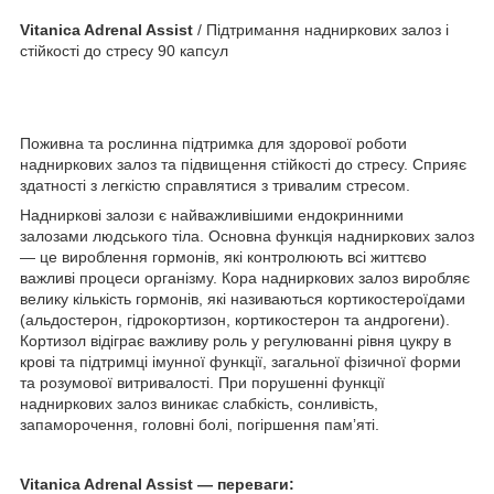
Vitanica Adrenal Assist
/ Підтримання надниркових залоз і
стійкості до стресу 90 капсул
Поживна та рослинна підтримка для здорової роботи
надниркових залоз та підвищення стійкості до стресу. Сприяє
здатності з легкістю справлятися з тривалим стресом.
Надниркові залози є найважливішими ендокринними
залозами людського тіла. Основна функція надниркових залоз
— це вироблення гормонів, які контролюють всі життєво
важливі процеси організму. Кора надниркових залоз виробляє
велику кількість гормонів, які називаються кортикостероїдами
(альдостерон, гідрокортизон, кортикостерон та андрогени).
Кортизол відіграє важливу роль у регулюванні рівня цукру в
крові та підтримці імунної функції, загальної фізичної форми
та розумової витривалості. При порушенні функції
надниркових залоз виникає слабкість, сонливість,
запаморочення, головні болі, погіршення памʼяті.
Vitanica Adrenal Assist
— переваги: