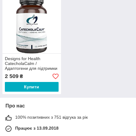
Designs for Health
CatecholaCalm /
Адаптогени для підтримки
надниркових залоз при
2 509
₴
стресі 90 капсул
Купити
Про нас
100% позитивних з 751 відгука за рік
Працює з 13.09.2018