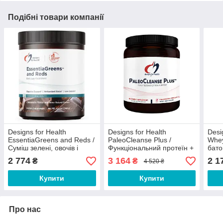
Подібні товари компанії
Designs for Health
Designs for Health
Desi
EssentiaGreens and Reds /
PaleoCleanse Plus /
Whey
Суміш зелені, овочів і
Функціональний протеїн +
бато
фруктів смак шоколаду
детокс ваніль полуниця
креа
2 774
3 164
2 1
₴
₴
4 520 ₴
240 г
540 г Термін 10/2026
Купити
Купити
Про нас