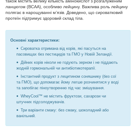
також містить велику кількість амінокислот з розгалуженим
ланцюгом (BCAA), особливо лейцину. Важлива роль лейцину
полягає в нарощуванні м’язів. Доведено, що сироватковий
протеїн підтримує здоровий склад тіла.
Основні характеристики:
Сироватка отримана від корів, які пасуться на
пасовищах без пестицидів та ГМО у Новій Зеландії.
Дійних корів ніколи не годують зерном і не піддають
жодній гормональній чи антибіотикотерапії.
Інстантний продукт з лецитином соняшнику (без сої
та ГМО), що допомагає йому легше розчинятися у воді
та запобігає піноутворенню під час змішування.
WheyCool™ не містить фруктози, сахарози чи
штучних підсолоджувачів.
Три варіанти смаку: без смаку, шоколадний або
ванільний.