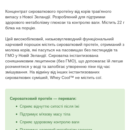
Концентрат сироваткового протеїну від корів трав'яного
випасу з Нової Зеландії. Розроблений для підтримки
здорового метаболізму глюкози та контролю ваги. Містить 22 г
білка на порцію.
Цей високобілковий, низьковуглеводний функціональний
харчовий порошок містить сироватковий протеїн, отриманий з
молока корів, які пасуться на пасовищах без пестицидів та
ГМО у Новій Зеландії. Сироватка інстантизована
соняшниковим лецитином (без ГМО), що допомагає їй легше
розчинятися у воді та запобігає утворенню піни під час
змішування. На відміну від інших інстантизованих
сироваткових сумішей, Whey Cool™ не містить сої.
Сироватковий протеїн — переваги:
Сприяє відчуттю ситості після їжі
Підтримує м'язову масу тіла
Сприяє здоровому контролю ваги
Підтримує здоровий метаболізм глюкози.