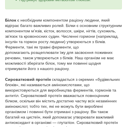
Білок
є необхідним компонентом раціону людини, який
відіграє багато важливих ролей. Білки є основним структурним
компонентом м'язів, кісток, волосся, шкіри, нігтів, сухожиль,
зв'язок та кровоносних судин. Численні гормони (наприклад,
інсулін та гормон росту людини) утворюються з білків.
Ферменти, такі як травні ферменти, що
допомагають розщеплювати їжу для засвоєння поживних
речовин, також утворюються з білків. Наш організм не має
можливості зберігати білок, тому ми повинні щодня
отримувати його з нашого раціону.
Сироватковий протеїн
складається з окремих «будівельних
блоків», які називаються амінокислотами, що
використовуються для виробництва ферментів, гормонів та
антитіл. Сироватковий протеїн вважається повноцінним
білком, оскільки він містить достатню частку всіх незамінних
амінокислот, тобто тих, які не можуть бути вироблені
організмом і повинні бути отримані з раціону. Він також
багатий на цистеїн, який допомагає утворювати важливий
антиоксидант в організмі — глутатіон. Сироватковий протеїн