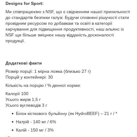
Designs for Sport:
Ми співпрацюємо з NSF, що є свідченням нашої прихильності
до стандартів безпеки галузі. Будучи сповнені рішучості стати
провідним ресурсом по добавкам та освіті в категорії
харчування для підвищення продуктивності, наш альянс із
NSF ще більше зміцнює нашу відданість досконалості
продукції.
Додаткові факти
Розмір порції: 1 мірна ложка (близько 27 г)
Порцій у контейнері: 30
Кількість на порцію / % денної норми:
Калорії 100
Усього жирів 1,5 г
Усього вуглеводів 3 г
Білок кісткового бульйону (як HydroBEEF) – 21 г / *
Натрій - 140 мг / 6%
Калій - 150 мг / 3%