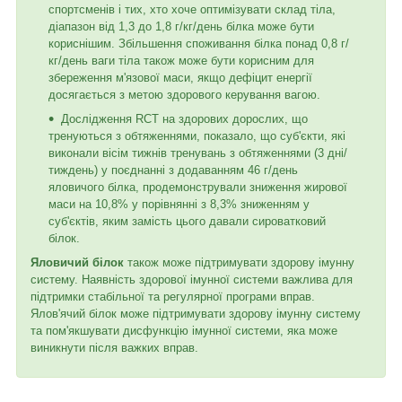
спортсменів і тих, хто хоче оптимізувати склад тіла,
діапазон від 1,3 до 1,8 г/кг/день білка може бути
кориснішим. Збільшення споживання білка понад 0,8 г/
кг/день ваги тіла також може бути корисним для
збереження м'язової маси, якщо дефіцит енергії
досягається з метою здорового керування вагою.
Дослідження RCT на здорових дорослих, що
тренуються з обтяженнями, показало, що суб'єкти, які
виконали вісім тижнів тренувань з обтяженнями (3 дні/
тиждень) у поєднанні з додаванням 46 г/день
яловичого білка, продемонстрували зниження жирової
маси на 10,8% у порівнянні з 8,3% зниженням у
суб'єктів, яким замість цього давали сироватковий
білок.
Яловичий білок
також може підтримувати здорову імунну
систему. Наявність здорової імунної системи важлива для
підтримки стабільної та регулярної програми вправ.
Ялов'ячий білок може підтримувати здорову імунну систему
та пом'якшувати дисфункцію імунної системи, яка може
виникнути після важких вправ.