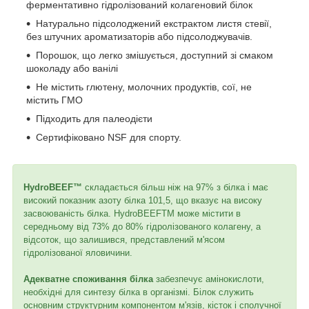
ферментативно гідролізований колагеновий білок
Натурально підсолоджений екстрактом листя стевії,
без штучних ароматизаторів або підсолоджувачів.
Порошок, що легко змішується, доступний зі смаком
шоколаду або ванілі
Не містить глютену, молочних продуктів, сої, не
містить ГМО
Підходить для палеодієти
Сертифіковано NSF для спорту.
HydroBEEF™
складається більш ніж на 97% з білка і має
високий показник азоту білка 101,5, що вказує на високу
засвоюваність білка. HydroBEEFTM може містити в
середньому від 73% до 80% гідролізованого колагену, а
відсоток, що залишився, представлений м'ясом
гідролізованої яловичини.
Адекватне споживання білка
забезпечує амінокислоти,
необхідні для синтезу білка в організмі. Білок служить
основним структурним компонентом м'язів, кісток і сполучної