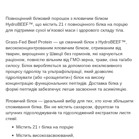
Повноцінний білковий порошок з яловичим білком
HydroBEEF™, що містить 21 г повноцінного білка на порцію
для підтримки сухої м'язової маси і здорового складу тіла.
Grass-Fed Beef Protein — це смачний білок з HydroBEEF™,
висококонцентрованим яловичим білком, отриманим від
тварин, вирощених у Швеції без гормонів, які харчуються
раціоном, повністю вільним від ГМО-зерна, трави, сіна та/або
силосу. Білок виробляється за допомогою ексклюзивного
процесу гідролізу та ультрафільтрації, який дозволяє
гідролізувати (або «розщепити») білок на високу
концентрацію функціональних пептидів. Доставка білка у
формі пептидів забезпечує легше засвоєння та асиміляцію.
Яловичий білок — ідеальний вибір для тих, хто хоче збільшити
споживання білка. Він не містить сахарози, фруктози та
штучних підсолоджувачів та підсолоджений екстрактом листя
стевії.
Містить 21 г білка на порцію
Містить високозасвоюваний,