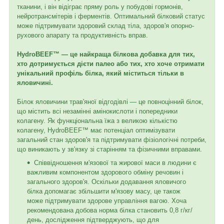
тканини, і він відіграє пряму роль у побудові гормонів,
нейротрансмітерів і ферментів. Оптимальний білковий статус
може підтримувати здоровий склад тіла, здоров'я опорно-
рухового апарату та продуктивність вправ.
HydroBEEF™ — це найкраща білкова добавка для тих,
хто дотримується дієти палео або тих, хто хоче отримати
унікальний профіль білка, який міститься тільки в
яловичині.
Білок яловичини трав'яної відгодівлі — це повноцінний білок,
що містить всі незамінні амінокислоти і попередники
колагену. Як функціональна їжа з великою кількістю
колагену, HydroBEEF™ має потенціал оптимізувати
загальний стан здоров'я та підтримувати фізіологічні потреби,
що виникають у зв'язку зі старінням та фізичними вправами.
Співвідношення м'язової та жирової маси в людини є
важливим компонентом здорового обміну речовин і
загального здоров'я. Оскільки додавання яловичого
білка допомагає збільшити м'язову масу, це також
може підтримувати здорове управління вагою. Хоча
рекомендована добова норма білка становить 0,8 г/кг/
день, дослідження підтверджують, що для