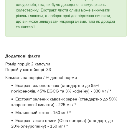
олеуропеїн, яка, як було доведено, знижує рівень
холестерину. Екстракт листя оливи може знижувати
рівень глюкози, а лабораторні дослідження виявили,
що він може знищувати мікроорганізми, такі як дріжджі
та бактерії.
Додаткові факти
Ромір порції: 2 капсули
Порцій у контейнері: 33
Кількість на порцію / % денної норми:
Екстракт зеленого чаю (стандартно до 95%
поліфенолів, 45% EGCG та 3% кофеїну) - 330 мг / *
Екстракт зелених кавових зерен (стандартно до 50%
хлорогенової кислоти) - 225 мг / *
Малиновий кетон - 150 мг / *
Екстракт листя оливи (Olea europea) (стандарт, до
20% олеуропеїну) - 150 мг / *