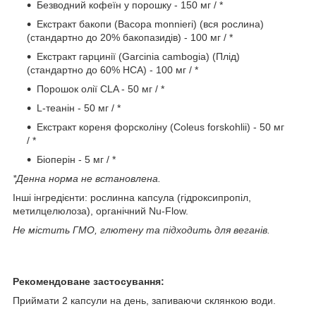
Безводний кофеїн у порошку - 150 мг / *
Екстракт бакопи (Bacopa monnieri) (вся рослина)
(стандартно до 20% бакопазидів) - 100 мг / *
Екстракт гарцинії (Garcinia cambogia) (Плід)
(стандартно до 60% HCA) - 100 мг / *
Порошок олії CLA - 50 мг / *
L-теанін - 50 мг / *
Екстракт кореня форсколіну (Coleus forskohlii) - 50 мг
/ *
Біоперін - 5 мг / *
*Денна норма не встановлена.
Інші інгредієнти: рослинна капсула (гідроксипропіл,
метилцелюлоза), органічний Nu-Flow.
Не містить ГМО, глютену та підходить для веганів.
Рекомендоване застосування:
Приймати 2 капсули на день, запиваючи склянкою води.