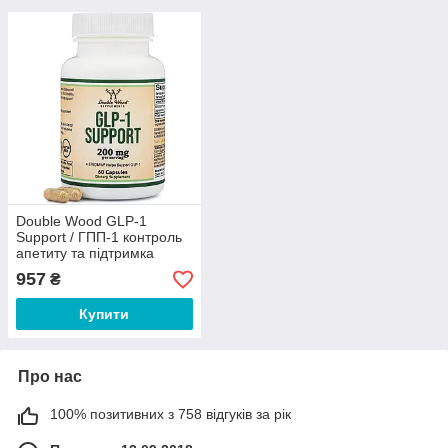
Double Wood GLP-1
Support / ГПП-1 контроль
апетиту та підтримка
зниження ваги 200 мг 60
957
₴
капсул
Купити
Про нас
100% позитивних з 758 відгуків за рік