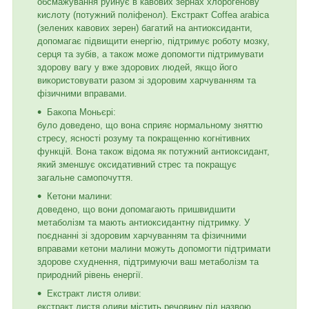
обсмажування руйнує в кавових зернах хлорогенову
кислоту (потужний поліфенол). Екстракт Coffea arabica
(зелених кавових зерен) багатий на антиоксиданти,
допомагає підвищити енергію, підтримує роботу мозку,
серця та зубів, а також може допомогти підтримувати
здорову вагу у вже здорових людей, якщо його
використовувати разом зі здоровим харчуванням та
фізичними вправами.
Бакопа Моньєрі:
було доведено, що вона сприяє нормальному зняттю
стресу, ясності розуму та покращенню когнітивних
функцій. Вона також відома як потужний антиоксидант,
який зменшує оксидативний стрес та покращує
загальне самопочуття.
Кетони малини:
доведено, що вони допомагають пришвидшити
метаболізм та мають антиоксидантну підтримку. У
поєднанні зі здоровим харчуванням та фізичними
вправами кетони малини можуть допомогти підтримати
здорове схуднення, підтримуючи ваш метаболізм та
природний рівень енергії.
Екстракт листя оливи:
екстракт листя оливи містить речовину під назвою