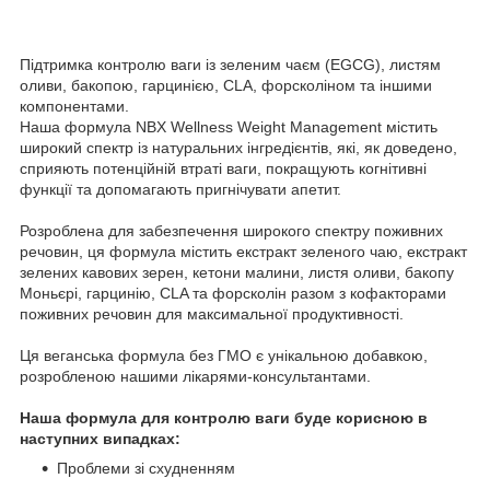
Підтримка контролю ваги із зеленим чаєм (EGCG), листям
оливи, бакопою, гарцинією, CLA, форсколіном та іншими
компонентами.
Наша формула NBX Wellness Weight Management містить
широкий спектр із натуральних інгредієнтів, які, як доведено,
сприяють потенційній втраті ваги, покращують когнітивні
функції та допомагають пригнічувати апетит.
Розроблена для забезпечення широкого спектру поживних
речовин, ця формула містить екстракт зеленого чаю, екстракт
зелених кавових зерен, кетони малини, листя оливи, бакопу
Моньєрі, гарцинію, CLA та форсколін разом з кофакторами
поживних речовин для максимальної продуктивності.
Ця веганська формула без ГМО є унікальною добавкою,
розробленою нашими лікарями-консультантами.
Наша формула для контролю ваги буде корисною в
наступних випадках:
Проблеми зі схудненням