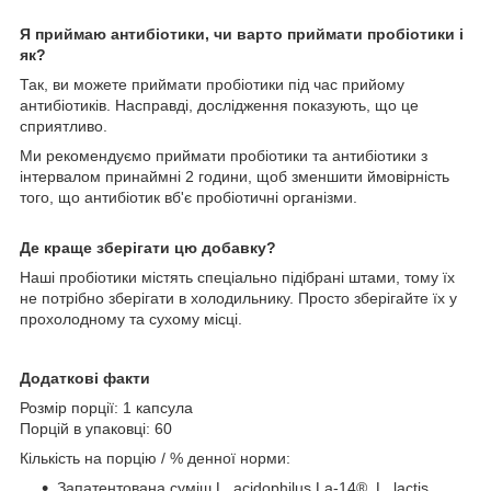
Я
приймаю антибіотики, чи варто приймати пробіотики і
як?
Так, ви можете приймати пробіотики під час прийому
антибіотиків. Насправді, дослідження показують, що це
сприятливо.
Ми рекомендуємо приймати пробіотики та антибіотики з
інтервалом принаймні 2 години, щоб зменшити ймовірність
того, що антибіотик вб'є пробіотичні організми.
Де краще зберігати цю добавку?
Наші пробіотики містять спеціально підібрані штами, тому їх
не потрібно зберігати в холодильнику. Просто зберігайте їх у
прохолодному та сухому місці.
Додаткові факти
Розмір порції: 1 капсула
Порцій в упаковці: 60
Кількість на порцію / % денної норми:
Запатентована суміш L. acidophilus La-14®, L. lactis