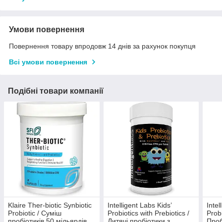
Умови повернення
Повернення товару впродовж 14 днів за рахунок покупця
Всі умови повернення
Подібні товари компанії
Klaire Ther-biotic Synbiotic
Intelligent Labs Kids’
Inte
Probiotic / Суміш
Probiotics with Prebiotics /
Probi
пробіотиків 50 мільярдів
Дитячі пробіотики з
Проб