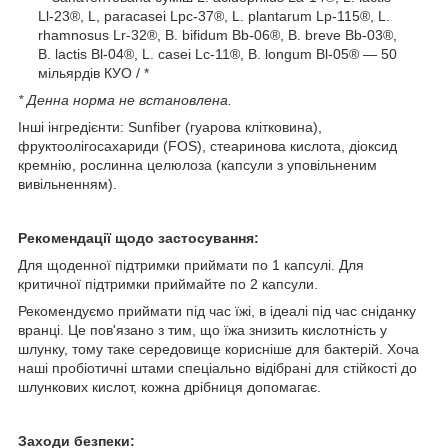
Ll-23®, L, paracasei Lpc-37®, L. plantarum Lp-115®, L.
rhamnosus Lr-32®, B. bifidum Bb-06®, B. breve Bb-03®,
B. lactis Bl-04®, L. casei Lc-11®, B. longum Bl-05® — 50
мільярдів КУО / *
* Денна норма не встановлена.
Інші інгредієнти: Sunfiber (гуарова клітковина),
фруктоолігосахариди (FOS), стеаринова кислота, діоксид
кремнію, рослинна целюлоза (капсули з уповільненим
вивільненням).
Рекомендації щодо застосування:
Для щоденної підтримки приймати по 1 капсулі. Для
критичної підтримки приймайте по 2 капсули.
Рекомендуємо приймати під час їжі, в ідеалі під час сніданку
вранці. Це пов'язано з тим, що їжа знизить кислотність у
шлунку, тому таке середовище корисніше для бактерій. Хоча
наші пробіотичні штами спеціально відібрані для стійкості до
шлункових кислот, кожна дрібниця допомагає.
Заходи безпеки: