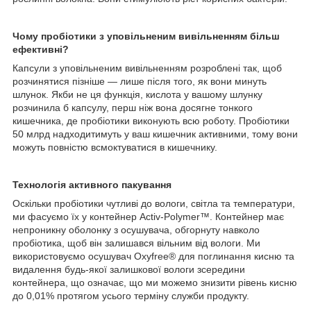
Чому пробіотики з уповільненим вивільненням більш
ефективні?
Капсули з уповільненим вивільненням розроблені так, щоб
розчинятися пізніше — лише після того, як вони минуть
шлунок. Якби не ця функція, кислота у вашому шлунку
розчинила б капсулу, перш ніж вона досягне тонкого
кишечника, де пробіотики виконують всю роботу. Пробіотики
50 млрд надходитимуть у ваш кишечник активними, тому вони
можуть повністю всмоктуватися в кишечнику.
Технологія активного пакування
Оскільки пробіотики чутливі до вологи, світла та температури,
ми фасуємо їх у контейнер Activ-Polymer™. Контейнер має
непроникну оболонку з осушувача, обгорнуту навколо
пробіотика, щоб він залишався вільним від вологи. Ми
використовуємо осушувач Oxyfree® для поглинання кисню та
видалення будь-якої залишкової вологи зсередини
контейнера, що означає, що ми можемо знизити рівень кисню
до 0,01% протягом усього терміну служби продукту.