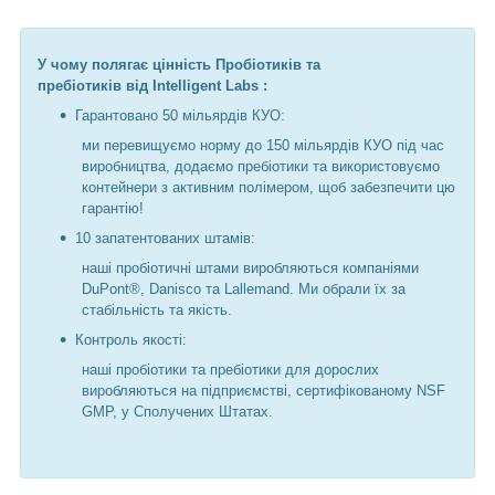
У чому полягає цінність Пробіотиків та
пребіотиків від Intelligent Labs :
Гарантовано 50 мільярдів КУО:
ми перевищуємо норму до 150 мільярдів КУО під час
виробництва, додаємо пребіотики та використовуємо
контейнери з активним полімером, щоб забезпечити цю
гарантію!
10 запатентованих штамів:
наші пробіотичні штами виробляються компаніями
DuPont®, Danisco та Lallemand. Ми обрали їх за
стабільність та якість.
Контроль якості:
наші пробіотики та пребіотики для дорослих
виробляються на підприємстві, сертифікованому NSF
GMP, у Сполучених Штатах.