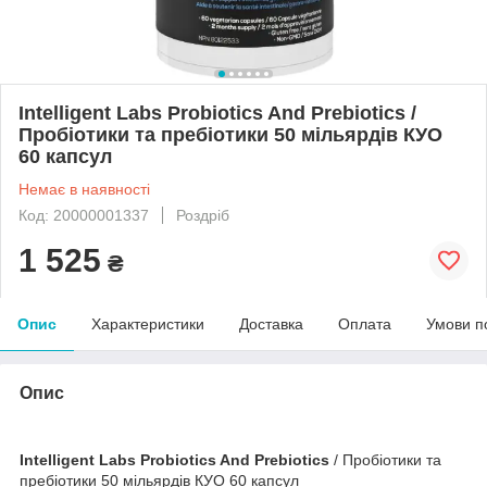
Intelligent Labs Probiotics And Prebiotics /
Пробіотики та пребіотики 50 мільярдів КУО
60 капсул
Немає в наявності
Код: 20000001337
Роздріб
1 525
₴
Опис
Характеристики
Доставка
Оплата
Умови п
Опис
Intelligent Labs Probiotics And Prebiotics
/ Пробіотики та
пребіотики 50 мільярдів КУО 60 капсул