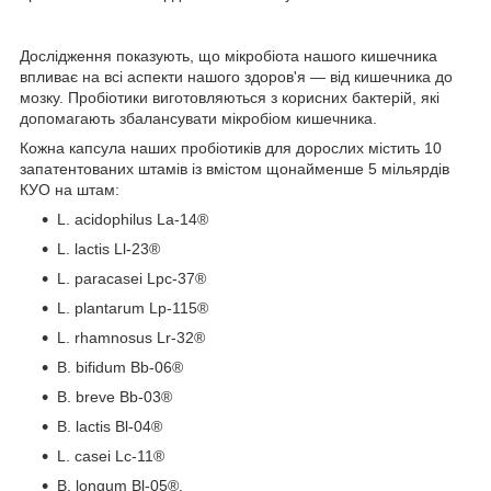
Дослідження показують, що мікробіота нашого кишечника
впливає на всі аспекти нашого здоров'я — від кишечника до
мозку. Пробіотики виготовляються з корисних бактерій, які
допомагають збалансувати мікробіом кишечника.
Кожна капсула наших пробіотиків для дорослих містить 10
запатентованих штамів із вмістом щонайменше 5 мільярдів
КУО на штам:
L. acidophilus La-14®
L. lactis Ll-23®
L. paracasei Lpc-37®
L. plantarum Lp-115®
L. rhamnosus Lr-32®
B. bifidum Bb-06®
B. breve Bb-03®
B. lactis Bl-04®
L. casei Lc-11®
B. longum Bl-05®.