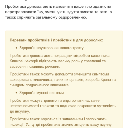
Пробіотики допомагають наповнити ваше тіло здатністю
перетравлювати їжу, зменшують здуття живота та гази, а
також сприяють загальному оздоровленню.
Переваги пробіотиків і пребіотиків для дорослих:
Здоров'я шлунково-кишкового тракту
Пробіотики допомагають покращити мікробіом кишечника.
Кишкові бактерії відіграють велику роль у травленні та
засвоєнні поживних речовин.
Пробіотики також можуть допомогти зменшити симптоми
захворювань кишечника, таких як целіакія, хвороба Крона та
синдром подразненого кишечника.
Здоров'я імунної системи
Пробіотики можуть допомогти відстрочити настання
непереносимості глюкози та водночас покращити чутливість
до інсуліну.
Пробіотики також борються із запаленням і запобігають
інфекції. Усі ці дії пробіотиків значно зміцнять вашу імунну