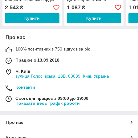
КУО 30 капсул
пребіотиками 60
для 
2 543
1 087
1 0
₴
₴
жувальних таблеток
Купити
Купити
Про нас
100% позитивних з 750 відгуків за рік
Працює з 13.09.2018
м. Київ
вулиця Голосіївська, 13Б, 03039, Київ, Україна
Контакти
Сьогодні працює з 09:00 до 19:00
Показати весь графік роботи
Про нас
Контакти