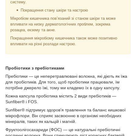
систему.
Покращення стану шкіри та настрою
Мікробіом кишечника пов’язаний зі станом шкіри та може
впливати на низку дерматологічних проблем, зокрема
розацеа, екзему та акне.
Покращення мікробіому кишечника також може позитивно
впливати на різні розлади настрою.
Пробіотики з пребіотиками
Пребіотики — це неперетравлювані волокна, які діють як їжа
для пробіотиків. Для того, щоб пробіотики працювали, їм
потрібне джерело їжі, тому ми кладемо їх в одну капсулу.
Кожна капсула пробіотика містить 2 види пребіотиків —
Sunfiber® і FOS.
Sunfiber® підтримує здоров'я травлення та баланс кишкової
мікрофлори. Він сприяє засвоєнню в організмі необхідних
мінералів, таких як кальцій і магній.
Фруктоолігосахариди (ФОС) — це натуральні пребіотичні
рослинні волокна. Вони стимулюють ріст корисних бактерій.