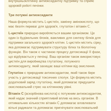
внутрішньоклітинну антиоксидантну підтримку та сприяє
здоровій роботі печінки.
Три потужні антиоксиданти
Наша формула містить L-цистеїн, замінну амінокислоту, що
має безліч переваг для здоров'я, глутатіон і вітамін С.
L-цистеїн
природно виробляється вашим організмом. Це
один із будівельних блоків, важливих для синтезу білків для
підтримки загального здоров'я клітин. L-цистеїн містить сірку,
яка допомагає підтримувати структуру білка та біологічну
функцію. Він також є частиною процесу детоксикації II фази,
що відбувається у печінці. Ваш організм також використовує
цистеїн для виробництва глутатіону, потужного
антиоксиданту, який захищає ваші клітини від окислення.
Глутатіон
є природним антиоксидантом, який також бере
участь у детоксикації токсичних сполук. Ця формула містить
додатковий заряд глутатіону, який допомагає придушити
окислювальний стрес на клітинному рівні.
Вітамін С
(аскорбінова кислота) є потужним антиоксидантом,
який надає значний сприятливий вплив на весь організм. В
оптимальних кількостях вітамін С допомагає вловлювати
вільні радикали та допомагає пригнічувати окислювальний