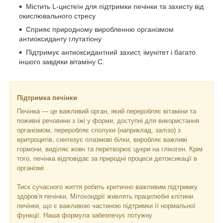
Містить L-цистеїн для підтримки печінки та захисту від
окислювального стресу
Сприяє природному виробленню організмом
антиоксиданту глутатіону
Підтримує антиоксидантний захист, імунітет і багато
іншого завдяки вітаміну С.
Підтримка печінки
Печінка — це важливий орган, який переробляє вітаміни та
поживні речовини з їжі у форми, доступні для використання
організмом, переробляє сполуки (наприклад, залізо) з
еритроцитів, синтезує плазмові білки, виробляє важливі
гормони, виділяє жовч та перетворює цукри на глікоген. Крім
того, печінка відповідає за природні процеси детоксикації в
організмі.
Тиск сучасного життя робить критично важливим підтримку
здоров'я печінки. Мітохондрії живлять працелюбні клітини
печінки, що є важливою частиною підтримки її нормальної
функції. Наша формула забезпечує потужну