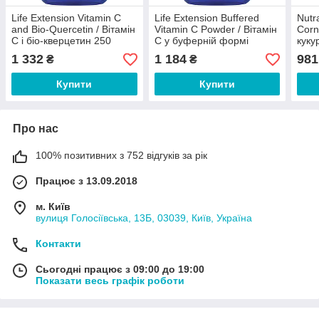
Life Extension Vitamin C
Life Extension Buffered
Nutr
and Bio-Quercetin / Вітамін
Vitamin C Powder / Вітамін
Corn
C і біо-кверцетин 250
C у буферній формі
куку
таблеток
порошок 454 г
анти
1 332
1 184
981
₴
₴
Купити
Купити
Про нас
100% позитивних з 752 відгуків за рік
Працює з 13.09.2018
м. Київ
вулиця Голосіївська, 13Б, 03039, Київ, Україна
Контакти
Сьогодні працює з 09:00 до 19:00
Показати весь графік роботи