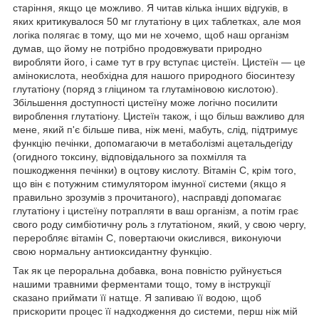
старіння, якщо це можливо. Я читав кілька інших відгуків, в
яких критикувалося 50 мг глутатіону в цих таблетках, але моя
логіка полягає в тому, що ми не хочемо, щоб наш організм
думав, що йому не потрібно продовжувати природно
виробляти його, і саме тут в гру вступає цистеїн. Цистеїн — це
амінокислота, необхідна для нашого природного біосинтезу
глутатіону (поряд з гліцином та глутаміновою кислотою).
Збільшення доступності цистеїну може логічно посилити
вироблення глутатіону. Цистеїн також, і що більш важливо для
мене, який п'є більше пива, ніж мені, мабуть, слід, підтримує
функцію печінки, допомагаючи в метаболізмі ацетальдегіду
(огидного токсину, відповідального за похмілля та
пошкодження печінки) в оцтову кислоту. Вітамін С, крім того,
що він є потужним стимулятором імунної системи (якщо я
правильно зрозумів з прочитаного), насправді допомагає
глутатіону і цистеїну потрапляти в ваш організм, а потім грає
свого роду симбіотичну роль з глутатіоном, який, у свою чергу,
переробляє вітамін С, повертаючи окислився, виконуючи
свою нормальну антиоксидантну функцію.
Так як це пероральна добавка, вона повністю руйнується
нашими травними ферментами тощо, тому в інструкції
сказано приймати її натще. Я запиваю її водою, щоб
прискорити процес її надходження до системи, перш ніж мій