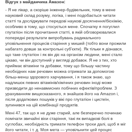
Відгук з майданчика Амазон:
- Я не лікар, а скоріше інженер-будівельник, тому в мене
науковий склад розуму, логіка, і мені подобається читати
статті та досліджувати передові наукові досягнення/біохімію,
особливо в тому, що стосується мене. Спочатку я погуглил
глутатіон після прочитання статті, в якій обговорювалися
попередні результати випробувань радикального
уповільнення процесів старіння у мишей (тобто вони прожили
набагато довше за контрольні суб'єкти). Як тільки я дізнався,
що таке глутатіон і як він діє на організм людини, мені стало
цікаво, чи він доступний у вигляді добавок. Я не з тих, хто
приймає вітаміни та добавки, тому що більшу частину
необхідних нам речовин можна отримати за допомогою
більш-менш здорового харчування, і я також знаю, що
надлишок певних вітамінів/хімічних речовин іноді може
призводити до ненавмисних побічних ефектів/проблем. З
урахуванням вищесказаного, я знайшов його на Amazon і,
після додаткових пошуків у вікі про глутатіон і цистеїн,
зупинився на цій комбінації продуктів.
Мені 47, так що я не дуже старий, але безперечно починаю
помічати звичайні віхи старіння, такі як випадкові болі в
суглобах, необхідність тримати телефон трохи далі, щоб я міг
його читати, і т. д. Моя мета — уповільнити цей процес