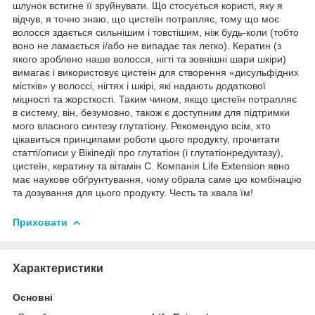
шлунок встигне її зруйнувати. Що стосується користі, яку я
відчув, я точно знаю, що цистеїн потрапляє, тому що моє
волосся здається сильнішим і товстішим, ніж будь-коли (тобто
воно не ламається і/або не випадає так легко). Кератин (з
якого зроблено наше волосся, нігті та зовнішні шари шкіри)
вимагає і використовує цистеїн для створення «дисульфідних
містків» у волоссі, нігтях і шкірі, які надають додаткової
міцності та жорсткості. Таким чином, якщо цистеїн потрапляє
в систему, він, безумовно, також є доступним для підтримки
мого власного синтезу глутатіону. Рекомендую всім, хто
цікавиться принципами роботи цього продукту, прочитати
статті/описи у Вікіпедії про глутатіон (і глутатіонредуктазу),
цистеїн, кератину та вітамін С. Компанія Life Extension явно
має наукове обґрунтування, чому обрала саме цю комбінацію
та дозування для цього продукту. Честь та хвала їм!
Приховати
Характеристики
Основні