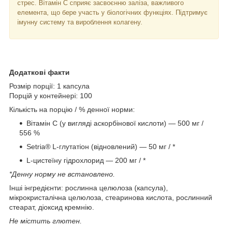
стрес. Вітамін С сприяє засвоєнню заліза, важливого
елемента, що бере участь у біологічних функціях. Підтримує
імунну систему та вироблення колагену.
Додаткові факти
Розмір порції: 1 капсула
Порцій у контейнері: 100
Кількість на порцію / % денної норми:
Вітамін С (у вигляді аскорбінової кислоти) — 500 мг /
556 %
Setria® L-глутатіон (відновлений) — 50 мг / *
L-цистеїну гідрохлорид — 200 мг / *
*Денну норму не встановлено.
Інші інгредієнти: рослинна целюлоза (капсула),
мікрокристалічна целюлоза, стеаринова кислота, рослинний
стеарат, діоксид кремнію.
Не містить глютен.