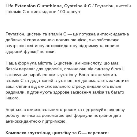
Life Extension Glutathione, Cysteine & C
/ Глутатіон, цистеїн
і вітамін C антиоксиданти 100 капсул
Глутатіон, цистеїн та вітамін С — це потужна антиоксидантна
добавка зі спрямованою поживною дією, яка забезпечує
внутрішньоклітинну антиоксидантну підтримку та сприяє
здоровій функції печінки.
Наша формула містить L-цистеїн, амінокислоту, що має
безліч переваг для здоров'я, починаючи від синтезу білка і
закінчуючи виробленням глутатіону. Вона також містить
вітамін С та додатковий глутатіон, які допомагають захистити
ваші клітини від окислювального стресу, видаляють вільні
радикали, підтримують здорове засвоєння заліза та багато
іншого.
Боріться з окислювальним стресом та підтримуйте здорову
роботу печінки за допомогою цієї формули потрійної дії з
антиоксидантною підтримкою.
Комплекс глутатіону, цистеїну та С — переваги: