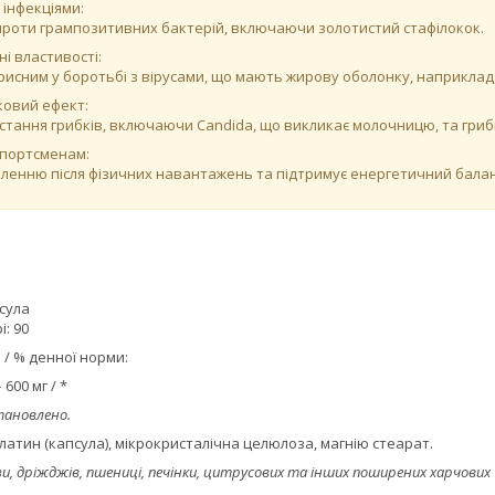
 інфекціями:
роти грампозитивних бактерій, включаючи золотистий стафілокок.
і властивості:
рисним у боротьбі з вірусами, що мають жирову оболонку, наприклад,
овий ефект:
остання грибків, включаючи Candida, що викликає молочницю, та гри
спортсменам:
вленню після фізичних навантажень та підтримує енергетичний балан
псула
: 90
 / % денної норми:
600 мг / *
тановлено.
желатин (капсула), мікрокристалічна целюлоза, магнію стеарат.
и, дріжджів, пшениці, печінки, цитрусових та інших поширених харчових ч