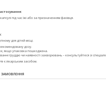
астосування:
капсулі під час їжі або за призначенням фахівця.
:
пному для дітей місці.
рекомендовану дозу.
и, якщо упаковка пошкоджена.
дуванні груддю чи наявності захворювань – консультуйтеся зі спеціалі
Не є лікарським засобом.
Я ЗАМОВЛЕННЯ