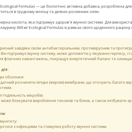
Ecological Formulas — це біологічно активна добавка, розроблена для
титься в грудному молоці та деяких рослинних оліях.
рна кислота, яка підтримує здоров'я імунної системи. Для використанн
аурину 600 мг Ecological Formulas в рамках свого щоденного раціону
рисний завдяки своїм антибактеріальним, противірусним та протигри
. Він підтримує імунну систему, може допомогти у лікуванні герпесу, с
ля фізичних навантажень, покращує енергетичний баланс та захищає 
діє:
дні оболонки:
датний розчиняти ліпідні (жирові) мембрани, що оточують багато вір
истеми.
ттєдіяльність мікробів:
н може блокувати вироблення токсинів та білків, а також інгібувати зро
ги:
мунітету:
отися з інфекціями та стимулює роботу імунної системи.