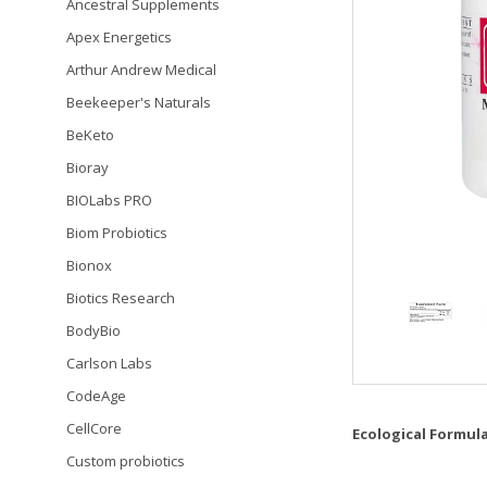
Ancestral Supplements
Apex Energetics
Arthur Andrew Medical
Beekeeper's Naturals
BeKeto
Bioray
BIOLabs PRO
Biom Probiotics
Bionox
Biotics Research
BodyBio
Carlson Labs
CodeAge
CellCore
Ecological Formul
Custom probiotics