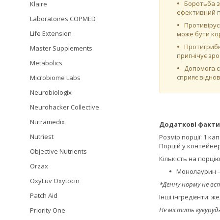
Боротьба з
Klaire
ефективний п
Laboratoires COPMED
Противірусн
Life Extension
може бути ко
Протигрибк
Master Supplements
пригнічує зр
Metabolics
Допомога 
сприяє відно
Microbiome Labs
Neurobiologix
Neurohacker Collective
Nutramedix
Додаткові факти
Nutriest
Розмір порції: 1 ка
Порцій у контейнері
Objective Nutrients
Кількість на порцію
Orzax
Монолаурин – 
OxyLuv Oxytocin
*Денну норму не вс
Patch Aid
Інші інгредієнти: 
Не містить кукурудз
Priority One