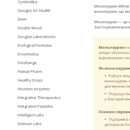
Cymbiotika
Монолаурин 600 мг 
Designs for Health
монолаурин, що міс
Diem
Монолаурин — це жи
Застосування монол
Double Wood
Douglas Laboratories
Ecological Formulas
Монолаурин
ко
ліпідні оболонки
Enzymedica
відновленню піс
FreeRange
Як монолаурин 
Hawaii Pharm
Руйнує ліпі
Healthy Drops
монолаурин з
для імунної с
Houston enzymes
Порушує жи
Integrative Therapeutics
у бактерій ві
Integrative Peptides
Основні перева
Intelligent Labs
Підтримка і
Kirkman Labs
допомагає бор