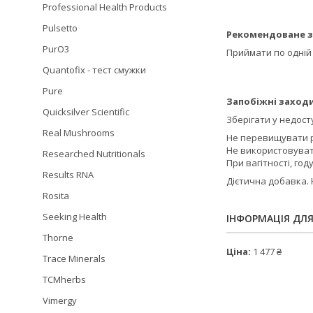
Professional Health Products
Pulsetto
Рекомендоване з
PurO3
Приймати по одній 
Quantofix - тест смужки
Pure
Запобіжні заходи
Quicksilver Scientific
Зберігати у недосту
Real Mushrooms
Не перевищувати 
Не використовуват
Researched Nutritionals
При вагітності, го
Results RNA
Дієтична добавка. 
Rosita
Seeking Health
ІНФОРМАЦІЯ ДЛ
Thorne
Ціна:
1 477 ₴
Trace Minerals
TCMherbs
Vimergy