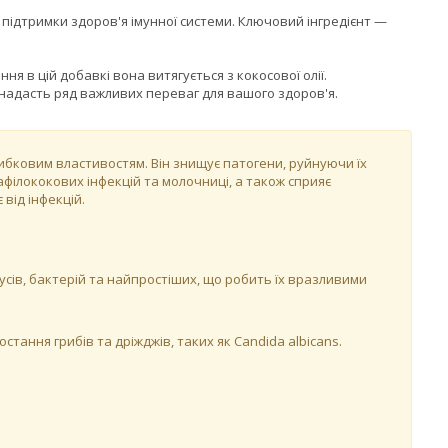
 підтримки здоров'я імунної системи. Ключовий інгредієнт —
я в цій добавкі вона витягується з кокосової олії.
 надасть ряд важливих переваг для вашого здоров'я.
бковим властивостям. Він знищує патогени, руйнуючи їх
тафілококових інфекцій та молочниці, а також сприяє
від інфекцій.
усів, бактерій та найпростіших, що робить їх вразливими
стання грибів та дріжджів, таких як Candida albicans.