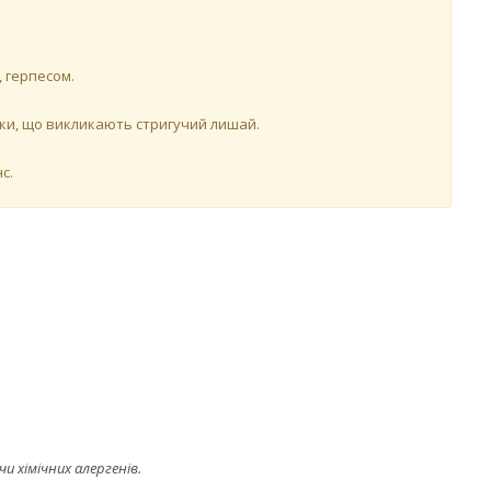
 герпесом.
бки, що викликають стригучий лишай.
с.
и хімічних алергенів.