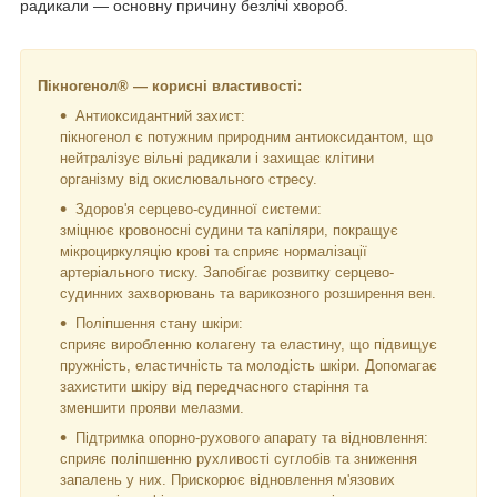
радикали — основну причину безлічі хвороб.
Пікногенол® — корисні властивості:
Антиоксидантний захист:
пікногенол є потужним природним антиоксидантом, що
нейтралізує вільні радикали і захищає клітини
організму від окислювального стресу.
Здоров'я серцево-судинної системи:
зміцнює кровоносні судини та капіляри, покращує
мікроциркуляцію крові та сприяє нормалізації
артеріального тиску. Запобігає розвитку серцево-
судинних захворювань та варикозного розширення вен.
Поліпшення стану шкіри:
сприяє виробленню колагену та еластину, що підвищує
пружність, еластичність та молодість шкіри. Допомагає
захистити шкіру від передчасного старіння та
зменшити прояви мелазми.
Підтримка опорно-рухового апарату та відновлення:
сприяє поліпшенню рухливості суглобів та зниження
запалень у них. Прискорює відновлення м'язових