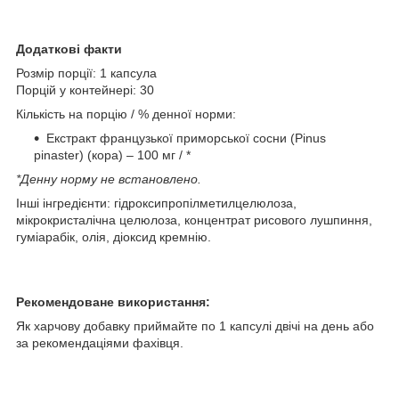
Додаткові факти
Розмір порції: 1 капсула
Порцій у контейнері: 30
Кількість на порцію / % денної норми:
Екстракт французької приморської сосни (Pinus
pinaster) (кора) – 100 мг / *
*Денну норму не встановлено.
Інші інгредієнти: гідроксипропілметилцелюлоза,
мікрокристалічна целюлоза, концентрат рисового лушпиння,
гуміарабік, олія, діоксид кремнію.
Рекомендоване використання:
Як харчову добавку приймайте по 1 капсулі двічі на день або
за рекомендаціями фахівця.