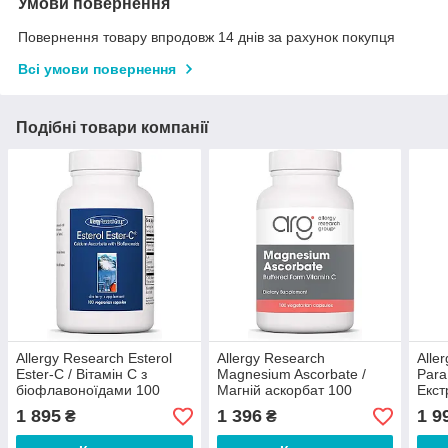
Умови повернення
Повернення товару впродовж 14 днів за рахунок покупця
Всі умови повернення
Подібні товари компанії
Allergy Research Esterol
Allergy Research
Alle
Ester-C / Вітамін С з
Magnesium Ascorbate /
Para
біофлавоноїдами 100
Магній аскорбат 100
Екст
капсул
капсул
грей
1 895
1 396
1 9
₴
₴
120 