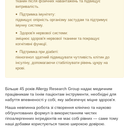
тканин після фізичних навантажень та підвищує
витривалість.
Підтримка імунітету:
підвищує опірність організму застудам та підтримує
імунну систему.
Здоров'я нервової системи:
зміцнює здоров'я нервової тканини та покращує
когнітивні функції.
Підтримка при діабеті:
пікногенол здатний підвищувати чутливість клітин до
інсуліну, допомагаючи стабілізувати рівень цукру на
крові.
Більше 45 років Allergy Research Group надає медичним
працівникам та їхнім пацієнтам інструменти, необхідні для
набуття впевненості у собі, яку забезпечує міцне здоров'я.
Наша невпинна робота зі створення клінічно та науково
обґрунтованих формул із використанням чистих
гіпоалергенних інгредієнтів не має собі рівних — саме тому
наші добавки користуються такою широкою довірою.