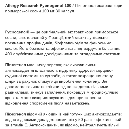
Allergy Research Pycnogenol 100
/ Пікногенол екстракт кори
приморської сосни 100 мг 30 капсул
Pycnogenol® — це оригінальний екстракт кори приморської
сосни, виготовлений у Франції, який містить унікальне
поєднання проціанідинів, біофлавоноїдів та фенольних
кислот. Його безпека та ефективність підтверджені більш ніж
400 опублікованими дослідженнями та оглядовими статтями.
Пікногенол має низку переваг, включаючи сильні
антиоксидантні властивості, підтримку здоров'я серцево-
судинної системи та суглобів, а також покращення стану
шкіри за рахунок стимуляції вироблення колагену. Він
допомагає захищати клітини від пошкоджень вільними
радикалами, знижує запалення, покращує мікроциркуляцію
крові та може використовуватись для прискорення
відновлення спортсменів після навантажень.
Пікногенол відомий як один із найпотужніших антиоксидантів:
згідно з деякими дослідженнями, він у 50 разів ефективніший
за вітамін Е. Антиоксиданти, як відомо, нейтралізують вільні