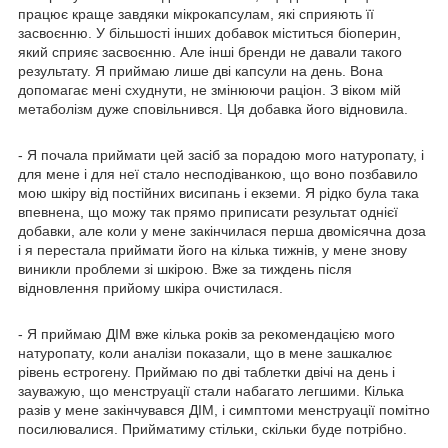
працює краще завдяки мікрокапсулам, які сприяють її
засвоєнню. У більшості інших добавок міститься біоперин,
який сприяє засвоєнню. Але інші бренди не давали такого
результату. Я приймаю лише дві капсули на день. Вона
допомагає мені схуднути, не змінюючи раціон. З віком мій
метаболізм дуже сповільнився. Ця добавка його відновила.
- Я почала приймати цей засіб за порадою мого натуропату, і
для мене і для неї стало несподіванкою, що воно позбавило
мою шкіру від постійних висипань і екземи. Я рідко була така
впевнена, що можу так прямо приписати результат однієї
добавки, але коли у мене закінчилася перша двомісячна доза
і я перестала приймати його на кілька тижнів, у мене знову
виникли проблеми зі шкірою. Вже за тиждень після
відновлення прийому шкіра очистилася.
- Я приймаю ДІМ вже кілька років за рекомендацією мого
натуропату, коли аналізи показали, що в мене зашкалює
рівень естрогену. Приймаю по дві таблетки двічі на день і
зауважую, що менструації стали набагато легшими. Кілька
разів у мене закінчувався ДІМ, і симптоми менструації помітно
посилювалися. Прийматиму стільки, скільки буде потрібно.