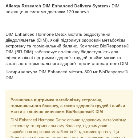
Allergy Research DIM Enhanced Delivery System
/ DIM +
покращена система доставки 120 капсул
DIM Enhanced Hormone Detox містить біодоступний
дііндолілметан (DIM), який підтримує здоровий метаболізм
естрогену та гормональний баланс. Комплекс BioResponse®
DIM (BR-DIM) забезпечує поліпшену біодоступність для
ефективнішої підтримки здоров'я грудей, шийки матки та
загального гормонального здоров'я проти стандартного DIM.
Чотири капсули DIM Enhanced містять 300 мг BioResponse®
DIM.
Розширена підтримка метаболізму естрогену,
гормонального балансу, а також здоров'я грудей і шийки
матки з клінічно вивченим BioResponse® DIM
DIM Enhanced Hormone Detox сприяє здоровому метаболізму
естрогену та гормональному балансу, підтримуючи
вироблення корисних метаболітів 2-гідроксиестрогену. Ця
біодоступна формула може допомогти підтримувати здоров'я