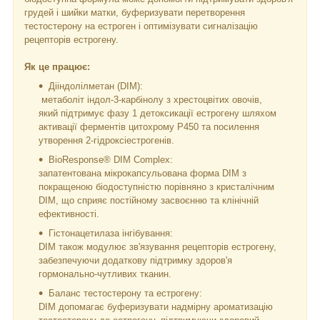
грудей і шийки матки, буферизувати перетворення
тестостерону на естроген і оптимізувати сигналізацію
рецепторів естрогену.
Як це працює:
Дііндолілметан (DIM):
метаболіт індол-3-карбінолу з хрестоцвітих овочів,
який підтримує фазу 1 детоксикації естрогену шляхом
активації ферментів цитохрому P450 та посилення
утворення 2-гідроксіестрогенів.
BioResponse® DIM Complex:
запатентована мікрокапсульована форма DIM з
покращеною біодоступністю порівняно з кристалічним
DIM, що сприяє постійному засвоєнню та клінічній
ефективності.
Гістонацетилаза інгібування:
DIM також модулює зв'язування рецепторів естрогену,
забезпечуючи додаткову підтримку здоров'я
гормонально-чутливих тканин.
Баланс тестостерону та естрогену:
DIM допомагає буферизувати надмірну ароматизацію