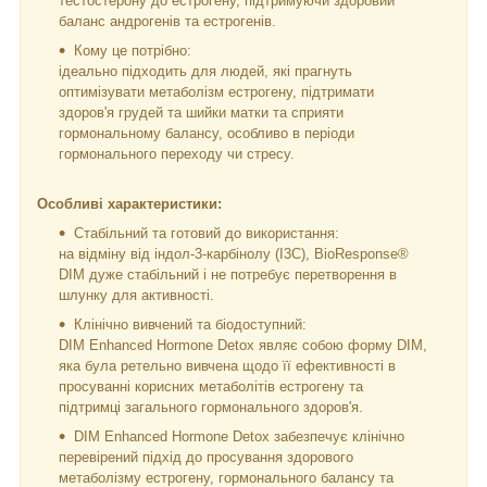
тестостерону до естрогену, підтримуючи здоровий
баланс андрогенів та естрогенів.
Кому це потрібно:
ідеально підходить для людей, які прагнуть
оптимізувати метаболізм естрогену, підтримати
здоров'я грудей та шийки матки та сприяти
гормональному балансу, особливо в періоди
гормонального переходу чи стресу.
Особливі характеристики:
Стабільний та готовий до використання:
на відміну від індол-3-карбінолу (I3C), BioResponse®
DIM дуже стабільний і не потребує перетворення в
шлунку для активності.
Клінічно вивчений та біодоступний:
DIM Enhanced Hormone Detox являє собою форму DIM,
яка була ретельно вивчена щодо її ефективності в
просуванні корисних метаболітів естрогену та
підтримці загального гормонального здоров'я.
DIM Enhanced Hormone Detox забезпечує клінічно
перевірений підхід до просування здорового
метаболізму естрогену, гормонального балансу та