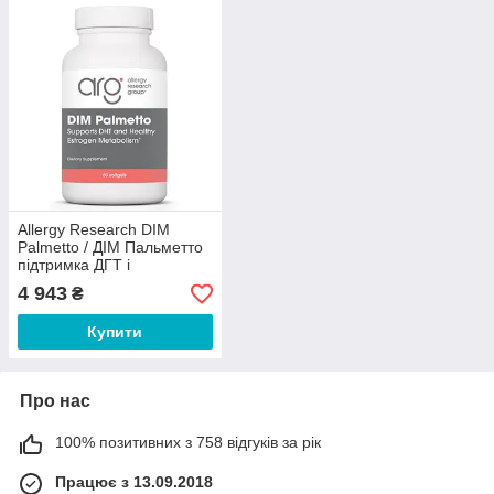
Allergy Research DIM
Palmetto / ДІМ Пальметто
підтримка ДГТ і
метаболізм естрогену 60
4 943
₴
капсул
Купити
Про нас
100% позитивних з 758 відгуків за рік
Працює з 13.09.2018