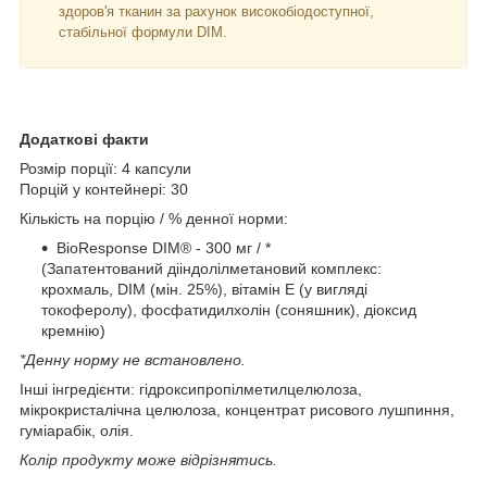
здоров'я тканин за рахунок високобіодоступної,
стабільної формули DIM.
Додаткові факти
Розмір порції: 4 капсули
Порцій у контейнері: 30
Кількість на порцію / % денної норми:
BioResponse DIM® - 300 мг / *
(Запатентований дііндолілметановий комплекс:
крохмаль, DIM (мін. 25%), вітамін E (у вигляді
токоферолу), фосфатидилхолін (соняшник), діоксид
кремнію)
*Денну норму не встановлено.
Інші інгредієнти: гідроксипропілметилцелюлоза,
мікрокристалічна целюлоза, концентрат рисового лушпиння,
гуміарабік, олія.
Колір продукту може відрізнятись.