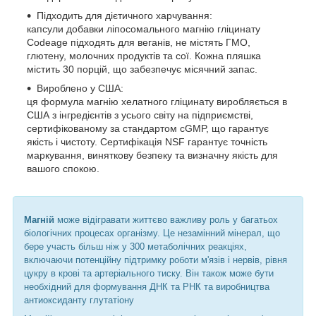
Підходить для дієтичного харчування:
капсули добавки ліпосомального магнію гліцинату
Codeage підходять для веганів, не містять ГМО,
глютену, молочних продуктів та сої. Кожна пляшка
містить 30 порцій, що забезпечує місячний запас.
Вироблено у США:
ця формула магнію хелатного гліцинату виробляється в
США з інгредієнтів з усього світу на підприємстві,
сертифікованому за стандартом cGMP, що гарантує
якість і чистоту. Сертифікація NSF гарантує точність
маркування, виняткову безпеку та визначну якість для
вашого спокою.
Магній
може відігравати життєво важливу роль у багатьох
біологічних процесах організму. Це незамінний мінерал, що
бере участь більш ніж у 300 метаболічних реакціях,
включаючи потенційну підтримку роботи м'язів і нервів, рівня
цукру в крові та артеріального тиску. Він також може бути
необхідний для формування ДНК та РНК та виробництва
антиоксиданту глутатіону