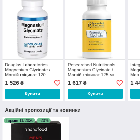
Douglas Laboratories
Researched Nutritionals
Inte
Magnesium Glycinate /
Magnesium Glycinate /
Magn
Магній гліцинат 120
Магній гліцинат 125 мг
Магн
капсул
120 капсул
табл
1 526
1 617
1 4
₴
₴
Купити
Купити
Акційні пропозиції та новинки
Термін 11/2026
–20%