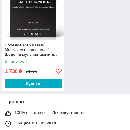
CodeAge Men's Daily
Multivitamin Liposomal /
Щоденні мультивітаміни для
чоловіків ліпосомальні 30
В наявності
саше Термін 11/2026
1 738
₴
2 173 ₴
Купити
Про нас
100% позитивних з 758 відгуків за рік
Працює з 13.09.2018