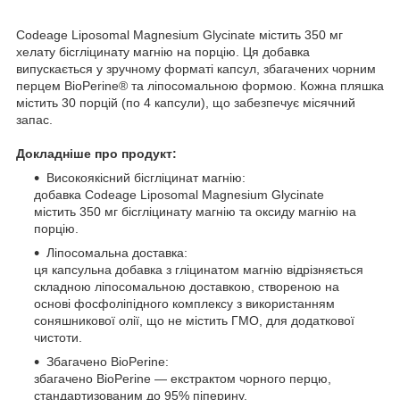
Codeage Liposomal Magnesium Glycinate містить 350 мг
хелату бісгліцинату магнію на порцію. Ця добавка
випускається у зручному форматі капсул, збагачених чорним
перцем BioPerine® та ліпосомальною формою. Кожна пляшка
містить 30 порцій (по 4 капсули), що забезпечує місячний
запас.
Докладніше про продукт:
Високоякісний бісгліцинат магнію:
добавка Codeage Liposomal Magnesium Glycinate
містить 350 мг бісгліцинату магнію та оксиду магнію на
порцію.
Ліпосомальна доставка:
ця капсульна добавка з гліцинатом магнію відрізняється
складною ліпосомальною доставкою, створеною на
основі фосфоліпідного комплексу з використанням
соняшникової олії, що не містить ГМО, для додаткової
чистоти.
Збагачено BioPerine:
збагачено BioPerine — екстрактом чорного перцю,
стандартизованим до 95% піперину.