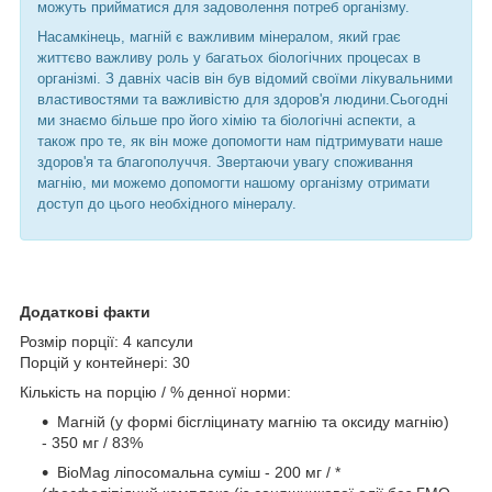
можуть прийматися для задоволення потреб організму.
Насамкінець, магній є важливим мінералом, який грає
життєво важливу роль у багатьох біологічних процесах в
організмі. З давніх часів він був відомий своїми лікувальними
властивостями та важливістю для здоров'я людини.Сьогодні
ми знаємо більше про його хімію та біологічні аспекти, а
також про те, як він може допомогти нам підтримувати наше
здоров'я та благополуччя. Звертаючи увагу споживання
магнію, ми можемо допомогти нашому організму отримати
доступ до цього необхідного мінералу.
Додаткові факти
Розмір порції: 4 капсули
Порцій у контейнері: 30
Кількість на порцію / % денної норми:
Магній (у формі бісгліцинату магнію та оксиду магнію)
- 350 мг / 83%
BioMag ліпосомальна суміш - 200 мг / *