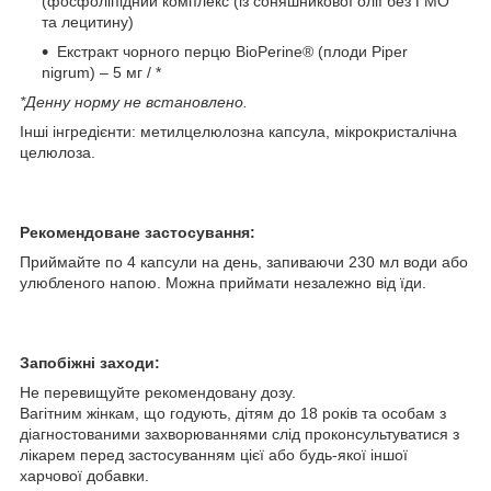
(фосфоліпідний комплекс (із соняшникової олії без ГМО
та лецитину)
Екстракт чорного перцю BioPerine® (плоди Piper
nigrum) – 5 мг / *
*Денну норму не встановлено.
Інші інгредієнти: метилцелюлозна капсула, мікрокристалічна
целюлоза.
Рекомендоване застосування:
Приймайте по 4 капсули на день, запиваючи 230 мл води або
улюбленого напою. Можна приймати незалежно від їди.
Запобіжні заходи:
Не перевищуйте рекомендовану дозу.
Вагітним жінкам, що годують, дітям до 18 років та особам з
діагностованими захворюваннями слід проконсультуватися з
лікарем перед застосуванням цієї або будь-якої іншої
харчової добавки.