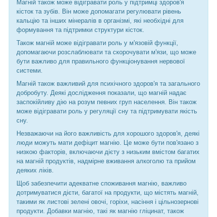
Магній також може відігравати роль у підтримці здоров'я
кісток та зубів. Він може допомагати регулювати рівень
кальцію та інших мінералів в організмі, які необхідні для
формування та підтримки структури кісток.
Також магній може відігравати роль у м'язовій функції,
допомагаючи розслаблювати та скорочувати м'язи, що може
бути важливо для правильного функціонування нервової
системи.
Магній також важливий для психічного здоров'я та загального
добробуту. Деякі дослідження показали, що магній надає
заспокійливу дію на розум певних груп населення. Він також
може відігравати роль у регуляції сну та підтримувати якість
сну.
Незважаючи на його важливість для хорошого здоров'я, деякі
люди можуть мати дефіцит магнію. Це може бути пов'язано з
низкою факторів, включаючи дієту з низьким вмістом багатих
на магній продуктів, надмірне вживання алкоголю та прийом
деяких ліків.
Щоб забезпечити адекватне споживання магнію, важливо
дотримуватися дієти, багатої на продукти, що містять магній,
такими як листові зелені овочі, горіхи, насіння і цільнозернові
продукти. Добавки магнію, такі як магнію гліцинат, також