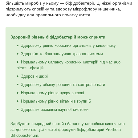
більшість мікробів у ньому — біфідобактерії. Ці ніжні організми
підтримують спокійну та здорову мікрофлору кишечника,
необхідну для правильного початку життя.
Здоровий рівень біфідобактерій може сприяти:
Здоровому рівню корисних організмів у кишечнику
Здоров'ю та благополуччю травної системи
Нормальному балансу корисних бактерій під час або
після інфекцій
Здоровій шкірі
Здоровому обміну речовин та контролю ваги
Нормальному рівню цукру в крові
Нормальному рівню вітамінів групи Б
Здоровим реакціям імунної системи.
Здобудьте природний спокій і баланс у мікробіомі кишечника
за допомогою цієї чистої формули біфідобактерій ProBiota
Bifidobacterium.