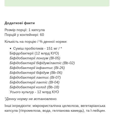
Додаткові факти
Розмір порції: 1 капсула
Порцій у контейнері: 60
Кількість на порцію / % денної норми:
Суміш пробіотиків - 151 мг / *
Біфідобактерії (12 млрд КУО)
Біфідобактерії лонгум (Bl-05)
Біфідобактерії біфідум/лактіс (Bb-02)
Біфідобактерії інфантис (Bi-26)
Біфідобактерії біфідум (Bb-06)
Біфідобактерії лактис (Bi-07)
Біфідобактерії лактіс (Bl-04)
Біфідобактерії колод (Bb-18)
Усього культур - 12 млрд КУО
*Денну норму не встановлено.
Інші інгредієнти: мікрокристалічна целюлоза, вегетаріанська
капсула (гіпромелоза, вода, гелланова камедь), та l-лейцин.