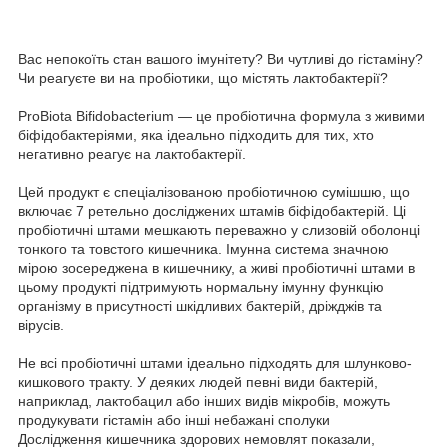
Вас непокоїть стан вашого імунітету? Ви чутливі до гістаміну?
Чи реагуєте ви на пробіотики, що містять лактобактерії?
ProBiota Bifidobacterium — це пробіотична формула з живими
біфідобактеріями, яка ідеально підходить для тих, хто
негативно реагує на лактобактерії.
Цей продукт є спеціалізованою пробіотичною сумішшю, що
включає 7 ретельно досліджених штамів біфідобактерій. Ці
пробіотичні штами мешкають переважно у слизовій оболонці
тонкого та товстого кишечника. Імунна система значною
мірою зосереджена в кишечнику, а живі пробіотичні штами в
цьому продукті підтримують нормальну імунну функцію
організму в присутності шкідливих бактерій, дріжджів та
вірусів.
Не всі пробіотичні штами ідеально підходять для шлунково-
кишкового тракту. У деяких людей певні види бактерій,
наприклад, лактобацил або інших видів мікробів, можуть
продукувати гістамін або інші небажані сполуки
Дослідження кишечника здорових немовлят показали,