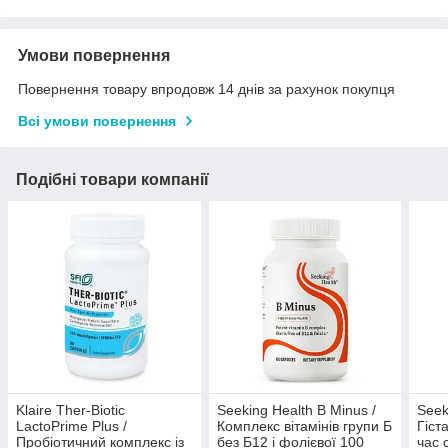
Умови повернення
Повернення товару впродовж 14 днів за рахунок покупця
Всі умови повернення
Подібні товари компанії
Klaire Ther-Biotic
Seeking Health B Minus /
Seek
LactoPrime Plus /
Комплекс вітамінів групи Б
Гіст
Пробіотичний комплекс із
без Б12 і фолієвої 100
час 