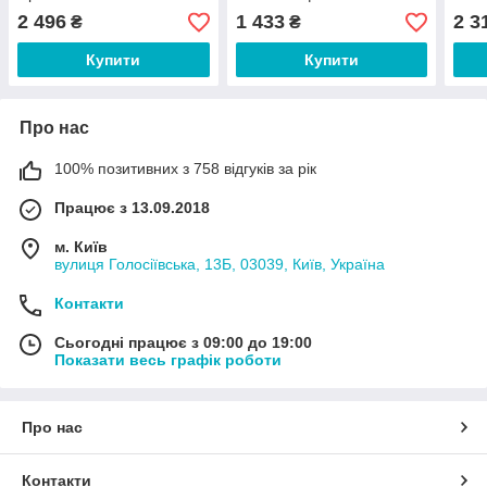
лакто- та
капсул
капс
2 496
1 433
2 3
₴
₴
біфідобактеріями 60
капсул
Купити
Купити
Про нас
100% позитивних з 758 відгуків за рік
Працює з 13.09.2018
м. Київ
вулиця Голосіївська, 13Б, 03039, Київ, Україна
Контакти
Сьогодні працює з 09:00 до 19:00
Показати весь графік роботи
Про нас
Контакти