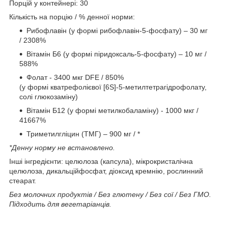
Порцій у контейнері: 30
Кількість на порцію / % денної норми:
Рибофлавін (у формі рибофлавін-5-фосфату) – 30 мг
/ 2308%
Вітамін Б6 (у формі піридоксаль-5-фосфату) – 10 мг /
588%
Фолат - 3400 мкг DFE / 850%
(у формі кватрефолієвої [6S]-5-метилтетрагідрофолату,
солі глюкозаміну)
Вітамін Б12 (у формі метилкобаламіну) - 1000 мкг /
41667%
Триметилгліцин (ТМГ) – 900 мг / *
*Денну норму не встановлено.
Інші інгредієнти: целюлоза (капсула), мікрокристалічна
целюлоза, дикальційфосфат, діоксид кремнію, рослинний
стеарат.
Без молочних продуктів / Без глютену / Без сої / Без ГМО.
Підходить для вегетаріанців.