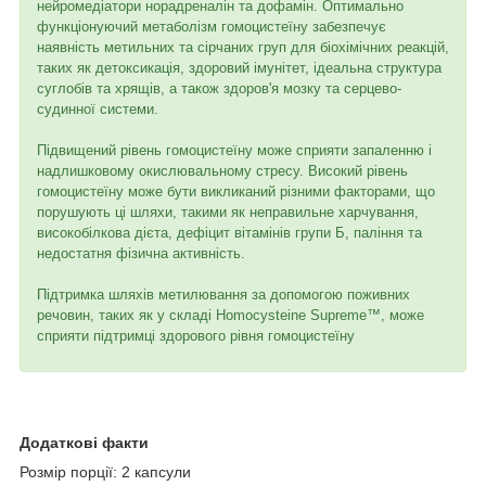
нейромедіатори норадреналін та дофамін. Оптимально
функціонуючий метаболізм гомоцистеїну забезпечує
наявність метильних та сірчаних груп для біохімічних реакцій,
таких як детоксикація, здоровий імунітет, ідеальна структура
суглобів та хрящів, а також здоров'я мозку та серцево-
судинної системи.
Підвищений рівень гомоцистеїну може сприяти запаленню і
надлишковому окислювальному стресу. Високий рівень
гомоцистеїну може бути викликаний різними факторами, що
порушують ці шляхи, такими як неправильне харчування,
високобілкова дієта, дефіцит вітамінів групи Б, паління та
недостатня фізична активність.
Підтримка шляхів метилювання за допомогою поживних
речовин, таких як у складі Homocysteine ​​Supreme™, може
сприяти підтримці здорового рівня гомоцистеїну
Додаткові факти
Розмір порції: 2 капсули