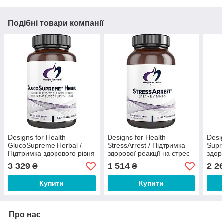
Подібні товари компанії
Designs for Health
Designs for Health
Desi
GlucoSupreme Herbal /
StressArrest / Підтримка
Supr
Підтримка здорового рівня
здорової реакції на стрес
здор
глюкози 120 капсул
90 капсул
капс
3 329
1 514
2 2
₴
₴
Купити
Купити
Про нас