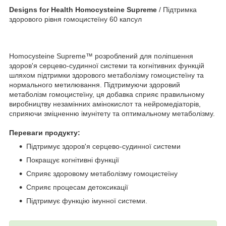
Designs for Health Homocysteine ​​Supreme
/ Підтримка
здорового рівня гомоцистеїну 60 капсул
Homocysteine ​​Supreme™ розроблений для поліпшення
здоров'я серцево-судинної системи та когнітивних функцій
шляхом підтримки здорового метаболізму гомоцистеїну та
нормального метилювання. Підтримуючи здоровий
метаболізм гомоцистеїну, ця добавка сприяє правильному
виробництву незамінних амінокислот та нейромедіаторів,
сприяючи зміцненню імунітету та оптимальному метаболізму.
Переваги продукту:
Підтримує здоров'я серцево-судинної системи
Покращує когнітивні функції
Сприяє здоровому метаболізму гомоцистеїну
Сприяє процесам детоксикації
Підтримує функцію імунної системи.