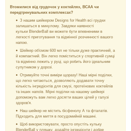
Втомилися від грудочок у коктейлях, ВСАА чи
передтренувальних комплексах?
З нашим шейкером Designs for Health всі грудки
залишаться в минулому. Завдяки наявності
кульки BlenderBall ви можете бути впевненими в
легкості приготування та відмінної розчинності вашого
напою.
Шейкер об'ємом 600 мл не тільки дуже практичний, а
й компактний. Він легко поміститься у спортивній сумці
та відмінно лежить у руці, що робить його ідеальним
супутником у дорозі.
Отримуйте точні виміри щоразу! Наші мірні поділки,
що легко читаються, дозволяють додавати точну
кількість інгредієнтів для смузі, протеїнових коктейлів
та інших напоїв. Мірні поділки на нашому шейкері
допоможуть вам легко досягти ваших цілей у галузі
здоров'я.
Наш шейкер не містить бісфенолу А та фталатів.
Підходить для миття в посудомийній машині.
Щоб використовувати, просто опустіть кульку
BlenderBall у пляшку, додайте інгредієнти і добре