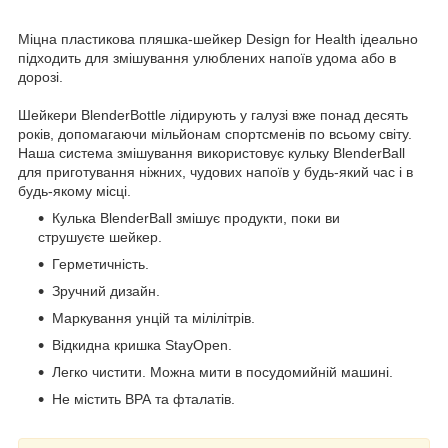
Міцна пластикова пляшка-шейкер Design for Health ідеально
підходить для змішування улюблених напоїв удома або в
дорозі.
Шейкери BlenderBottle лідирують у галузі вже понад десять
років, допомагаючи мільйонам спортсменів по всьому світу.
Наша система змішування використовує кульку BlenderBall
для приготування ніжних, чудових напоїв у будь-який час і в
будь-якому місці.
Кулька BlenderBall змішує продукти, поки ви
струшуєте шейкер.
Герметичність.
Зручний дизайн.
Маркування унцій та мілілітрів.
Відкидна кришка StayOpen.
Легко чистити. Можна мити в посудомийній машині.
Не містить ВРА та фталатів.