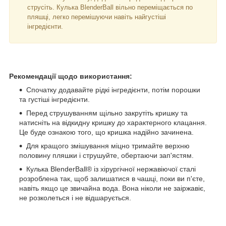
струсіть. Кулька BlenderBall вільно переміщається по
пляшці, легко перемішуючи навіть найгустіші
інгредієнти.
Рекомендації щодо використання:
Спочатку додавайте рідкі інгредієнти, потім порошки
та густіші інгредієнти.
Перед струшуванням щільно закрутіть кришку та
натисніть на відкидну кришку до характерного клацання.
Це буде ознакою того, що кришка надійно зачинена.
Для кращого змішування міцно тримайте верхню
половину пляшки і струшуйте, обертаючи зап'ястям.
Кулька BlenderBall® із хірургічної нержавіючої сталі
розроблена так, щоб залишатися в чашці, поки ви п'єте,
навіть якщо це звичайна вода. Вона ніколи не заіржавіє,
не розколеться і не відшарується.