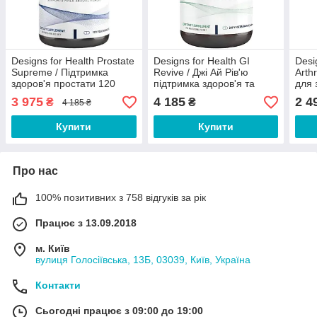
Designs for Health Prostate
Designs for Health GI
Desi
Supreme / Підтримка
Revive / Джі Ай Рів'ю
Arth
здоров'я простати 120
підтримка здоров'я та
для 
капсул Термін 01/2027
функції шлунково-
капс
3 975
4 185
2 4
₴
₴
4 185 ₴
кишкового тракту 210
капсул
Купити
Купити
Про нас
100% позитивних з 758 відгуків за рік
Працює з 13.09.2018
м. Київ
вулиця Голосіївська, 13Б, 03039, Київ, Україна
Контакти
Сьогодні працює з 09:00 до 19:00