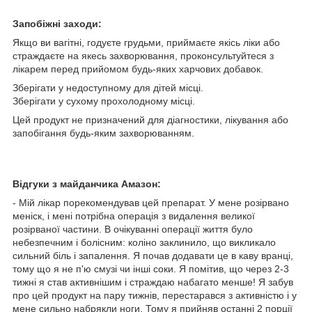
Запобіжні заходи:
Якщо ви вагітні, годуєте грудьми, приймаєте якісь ліки або
страждаєте на якесь захворювання, проконсультуйтеся з
лікарем перед прийомом будь-яких харчових добавок.
Зберігати у недоступному для дітей місці.
Зберігати у сухому прохолодному місці.
Цей продукт не призначений для діагностики, лікування або
запобігання будь-яким захворюванням.
Відгуки з майданчика Амазон:
- Мій лікар порекомендував цей препарат. У мене розірвано
меніск, і мені потрібна операція з видалення великої
розірваної частини. В очікуванні операції життя було
небезпечним і болісним: коліно заклинило, що викликало
сильний біль і запалення. Я почав додавати це в каву вранці,
тому що я не п'ю смузі чи інші соки. Я помітив, що через 2-3
тижні я став активнішим і страждаю набагато менше! Я забув
про цей продукт на пару тижнів, перестарався з активністю і у
мене сильно набрякли ноги. Тому я прийняв останні 2 порції