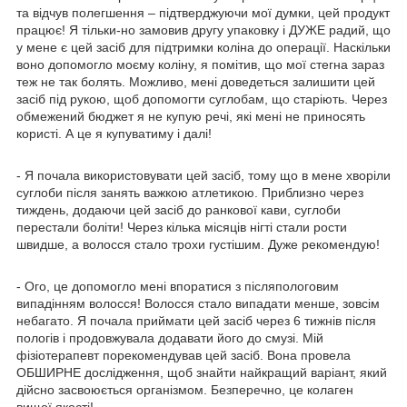
та відчув полегшення – підтверджуючи мої думки, цей продукт
працює! Я тільки-но замовив другу упаковку і ДУЖЕ радий, що
у мене є цей засіб для підтримки коліна до операції. Наскільки
воно допомогло моєму коліну, я помітив, що мої стегна зараз
теж не так болять. Можливо, мені доведеться залишити цей
засіб під рукою, щоб допомогти суглобам, що старіють. Через
обмежений бюджет я не купую речі, які мені не приносять
користі. А це я купуватиму і далі!
- Я почала використовувати цей засіб, тому що в мене хворіли
суглоби після занять важкою атлетикою. Приблизно через
тиждень, додаючи цей засіб до ранкової кави, суглоби
перестали боліти! Через кілька місяців нігті стали рости
швидше, а волосся стало трохи густішим. Дуже рекомендую!
- Ого, це допомогло мені впоратися з післяпологовим
випадінням волосся! Волосся стало випадати менше, зовсім
небагато. Я почала приймати цей засіб через 6 тижнів після
пологів і продовжувала додавати його до смузі. Мій
фізіотерапевт порекомендував цей засіб. Вона провела
ОБШИРНЕ дослідження, щоб знайти найкращий варіант, який
дійсно засвоюється організмом. Безперечно, це колаген
вищої якості!