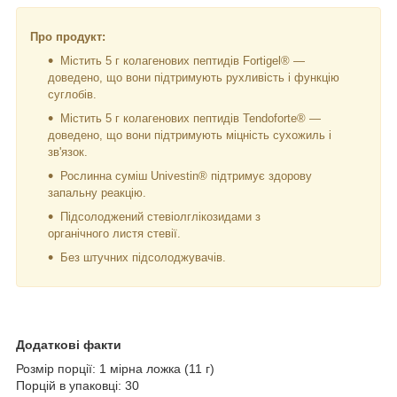
Про продукт:
Містить 5 г колагенових пептидів Fortigel® —
доведено, що вони підтримують рухливість і функцію
суглобів.
Містить 5 г колагенових пептидів Tendoforte® —
доведено, що вони підтримують міцність сухожиль і
зв'язок.
Рослинна суміш Univestin® підтримує здорову
запальну реакцію.
Підсолоджений стевіолглікозидами з
органічного листя стевії.
Без штучних підсолоджувачів.
Додаткові факти
Розмір порції: 1 мірна ложка (11 г)
Порцій в упаковці: 30