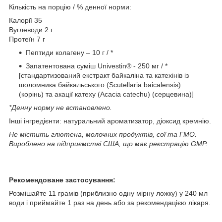
Кількість на порцію / % денної норми:
Калорії 35
Вуглеводи 2 г
Протеїн 7 г
Пептиди колагену – 10 г / *
Запатентована суміш Univestin® - 250 мг / *
[стандартизований екстракт байкаліна та катехінів із
шоломника байкальського (Scutellaria baicalensis)
(корінь) та акації катеху (Acacia catechu) (серцевина)]
*Денну норму не встановлено.
Інші інгредієнти: натуральний ароматизатор, діоксид кремнію.
Не містить глютена, молочних продуктів, сої та ГМО.
Вироблено на підприємстві США, що має реєстрацію GMP.
Рекомендоване застосування:
Розмішайте 11 грамів (приблизно одну мірну ложку) у 240 мл
води і приймайте 1 раз на день або за рекомендацією лікаря.