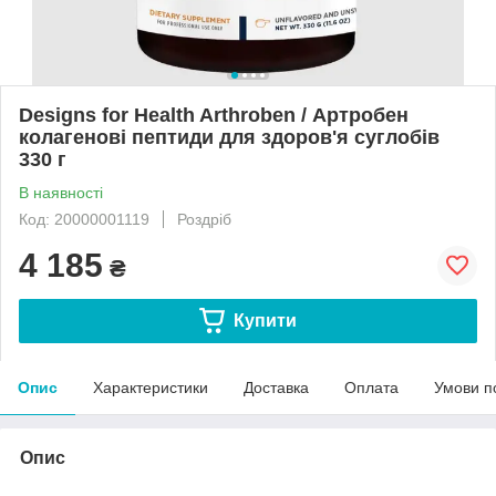
Designs for Health Arthroben / Артробен
колагенові пептиди для здоров'я суглобів
330 г
В наявності
Код: 20000001119
Роздріб
4 185
₴
Купити
Опис
Характеристики
Доставка
Оплата
Умови п
Опис