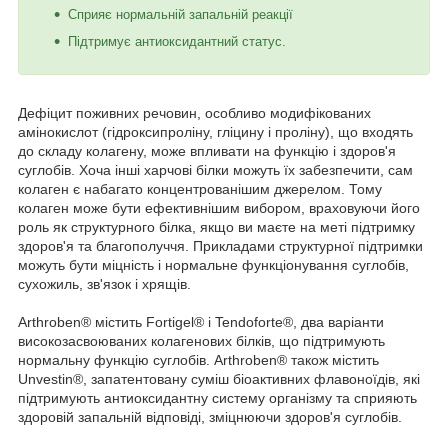
Сприяє нормальній запальній реакції
Підтримує антиоксидантний статус.
Дефіцит поживних речовин, особливо модифікованих
амінокислот (гідроксипроліну, гліцину і проліну), що входять
до складу колагену, може впливати на функцію і здоров'я
суглобів. Хоча інші харчові білки можуть їх забезпечити, сам
колаген є набагато концентрованішим джерелом. Тому
колаген може бути ефективнішим вибором, враховуючи його
роль як структурного білка, якщо ви маєте на меті підтримку
здоров'я та благополуччя. Прикладами структурної підтримки
можуть бути міцність і нормальне функціонування суглобів,
сухожиль, зв'язок і хрящів.
Arthroben® містить Fortigel® і Tendoforte®, два варіанти
високозасвоюваних колагенових білків, що підтримують
нормальну функцію суглобів. Arthroben® також містить
Unvestin®, запатентовану суміш біоактивних флавоноїдів, які
підтримують антиоксидантну систему організму та сприяють
здоровій запальній відповіді, зміцнюючи здоров'я суглобів.