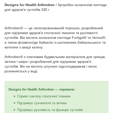
Designs for Health Arthroben
/ Артробен колагенові пептиди
для здоров'я суглобів 330 г
Arthroben® — це легкозасвоюваний порошок, розроблений
для підтримки здоров'я сполучної тканини та рухливості
суглобів. Він містить колагенові пептиди Fortigel® та Verisol®,
а також флавоноїди байкалін із шоломника байкальського та
катехіни з акації катеху.
Arthroben® є ключовим будівельним матеріалом для хрящів,
зв'язок і шкіри і розроблений для підтримки здоров'я
суглобів. Він не містить штучних підсолоджувачів і легко
розчиняється у воді.
Designs for Health Arthroben — переваги:
Сприяє синтезу сполучної тканини
Підтримує сухожилля та зв'язки
Підтримує рухливість та функцію суглобів