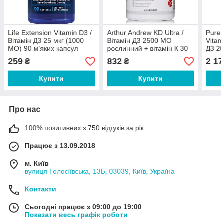
Life Extension Vitamin D3 /
Arthur Andrew KD Ultra /
Pure
Вітамін Д3 25 мкг (1000
Вітамін Д3 2500 МО
Vita
МО) 90 м'яких капсул
рослинний + вітамін К 30
Д3 2
капсул
120 
259
832
2 1
₴
₴
Купити
Купити
Про нас
100% позитивних з 750 відгуків за рік
Працює з 13.09.2018
м. Київ
вулиця Голосіївська, 13Б, 03039, Київ, Україна
Контакти
Сьогодні працює з 09:00 до 19:00
Показати весь графік роботи