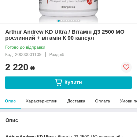
Arthur Andrew KD Ultra / Вітамін Д3 2500 МО
рослинний + вітамін К 90 капсул
Готово до відправки
Код: 20000001109
Роздріб
2 220
₴
Купити
Опис
Характеристики
Доставка
Оплата
Умови п
Опис
Arthur Andrew KD Ultra
/ Вітамін Д3 2500 МО рослинний +