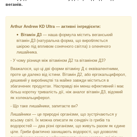
веганів.
Arthur Andrew KD Ultra — активні інгредієнти:
Вітамін Д3
— наша формула містить веганський
вітамін Д3 (натуральна форма, що виробляється
шкірою під впливом сонячного світла) з оленячого
лишайника.
- У чому різниця між вітаміном Д2 та вітаміном Д3?
Вважалося, що ці дві форми вітаміну Д є еквівалентними,
проте це далеко від істини. Вітамін Д2, або ергокальциферол,
дешевий у виробництві та майже завжди міститься в
збагачених продуктах. Насправді він менш ефективний і має
більш коротку тривалість дії, ніж аналог вітамін Д3, відомий
як холекальциферол.
- Що таке лишайники, запитаєте ви?
Лишайники — це природні організми, що зустрічаються у
всьому світі. Їх можна описати як сендвіч із грибів та
водоростей — два різні організми, що живуть разом як єдине
ціле. Гриби фактично захищають водорості, що дозволяє