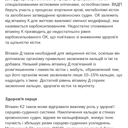
спеціалізованими кістковими клітинами, остеобластами. ВКДП
беруть участь у процесах згортання крові, метаболізмі кісток
та запобіганні затвердінню кровоносних судин. ОК залежить
від вітаміну К для життєво важливої ​​хімічної модифікації, яка
називається карбоксилюванням. Недостатнє споживання
вітаміну К призводить до недостатнього рівня
карбоксильованого ОК, що пов'язано зі зниженням здоров'я
та щільністю кісток.
Вітамін Д також необхідний для зміцнення кісток, оскільки він
допомагає організму правильно засвоювати кальцій із їжі та
добавок. Низький рівень вітаміну Д пов'язаний із
розм'якшенням і ламкістю кісток і, мабуть, обумовлений тим,
що його організм може засвоювати лише 10–15% кальцію, що
надходить з їжею. Достатній рівень вітаміну Д сприяє
засвоєнню кальцію, здоров'ю кісток та імунітету.
Здоров'я серця
Вітамін K2 також може відігравати важливу роль у здоров'ї
серцево-судинної системи. Накопичення кальцію в стінках
кровоносних судин, відоме як кальцифікація, знижує їхню
гнучкість і збільшує ризик серцево-судинних ускладнень.