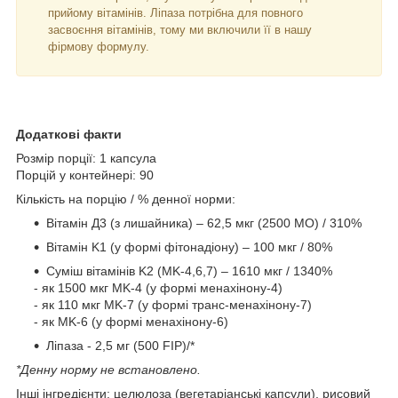
прийому вітамінів. Ліпаза потрібна для повного
засвоєння вітамінів, тому ми включили її в нашу
фірмову формулу.
Додаткові факти
Розмір порції: 1 капсула
Порцій у контейнері: 90
Кількість на порцію / % денної норми:
Вітамін Д3 (з лишайника) – 62,5 мкг (2500 МО) / 310%
Вітамін K1 (у формі фітонадіону) – 100 мкг / 80%
Суміш вітамінів K2 (MK-4,6,7) – 1610 мкг / 1340%
- як 1500 мкг MK-4 (у формі менахінону-4)
- як 110 мкг MK-7 (у формі транс-менахінону-7)
- як MK-6 (у формі менахінону-6)
Ліпаза - 2,5 мг (500 FIP)/*
*Денну норму не встановлено.
Інші інгредієнти: целюлоза (вегетаріанські капсули), рисовий