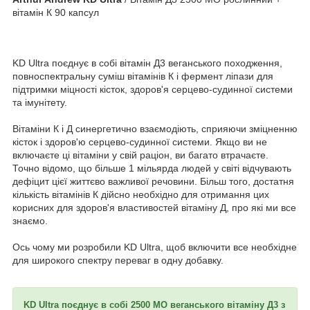
вітамін К 90 капсул
KD Ultra поєднує в собі вітамін Д3 веганського походження,
повноспектральну суміш вітамінів К і фермент ліпази для
підтримки міцності кісток, здоров'я серцево-судинної системи
та імунітету.
Вітаміни К і Д синергетично взаємодіють, сприяючи зміцненню
кісток і здоров'ю серцево-судинної системи. Якщо ви не
включаєте ці вітаміни у свій раціон, ви багато втрачаєте.
Точно відомо, що більше 1 мільярда людей у ​​світі відчувають
дефіцит цієї життєво важливої речовини. Більш того, достатня
кількість вітамінів К дійсно необхідно для отримання цих
корисних для здоров'я властивостей вітаміну Д, про які ми все
знаємо.
Ось чому ми розробили KD Ultra, щоб включити все необхідне
для широкого спектру переваг в одну добавку.
KD Ultra поєднує в собі 2500 MО веганського вітаміну Д3 з