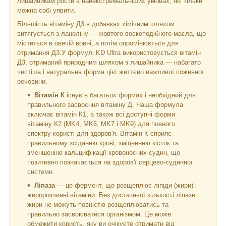
лишайникам рости в найекстремальніших умовах, які тільки
можна собі уявити.
Більшість вітаміну Д3 в добавках хімічним шляхом
витягується з ланоліну — жовтого воскоподібного масла, що
міститься в овечій вовні, а потім опромінюється для
отримання Д3.У формулі KD Ultra використовується вітамін
Д3, отриманий природним шляхом з лишайника — набагато
чистіша і натуральна форма цієї життєво важливої ​​поживної
речовини.
Вітамін К
існує в багатьох формах і необхідний для
правильного засвоєння вітаміну Д. Наша формула
включає вітамін К1, а також всі доступні форми
вітаміну К2 (MK4, MK6, MK7 і MK9) для повного
спектру користі для здоров'я. Вітамін К сприяє
правильному зсіданню крові, зміцненню кісток та
зменшенню кальцифікації кровоносних судин, що
позитивно позначається на здоров'ї серцево-судинної
системи.
Ліпаза
— це фермент, що розщеплює ліпіди (жири) і
жиророзчинні вітаміни. Без достатньої кількості ліпази
жири не можуть повністю розщеплюватись та
правильно засвоюватися організмом. Це може
обмежити користь, яку ви очікуєте отримати від