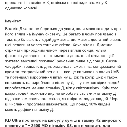
препарат із вітаміном К, оскільки не всі види вітаміну К
однаково корисні.
Імунітет
Вітамін Д часто не береться до уваги, коли мова заходить про
його вплив на імунну систему. Це багато в чому пов'язано з
тим, що більшість людей думають, що мають достатній рівень
цієї речовини через сонячне світло. Хоча вітамін Д можна
отримати природним чином через вплив сонця, кілька
факторів ускладнюють отримання достатньої кількості цієї
життєво важливої ​​поживної речовини лише від сонця. Сезон,
час доби, тривалість дня, хмарність, смог, тінь, сонцезахисний
крем та географічний регіон — все це впливає на вплив UVB
та потенціал вироблення вітаміну Д. Вік та колір шкіри також
впливають на вироблення вітаміну Д — у темношкірих людей
виробляється менше вітаміну Д, ніж у світлошкірих. Крім того,
шкіра людей похилого віку не виробляє стільки ж вітаміну Д
під впливом сонячного світла, як шкіра молодих людей. Через
ці численні проблеми вважається, що понад 40% людей
мають дефіцит вітаміну Д.
KD Ultra пропонує на капсулу суміш вітаміну K2 широкого
спектру дії + 2500 МО вітаміну Д3, що підходить для