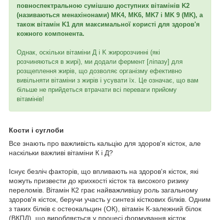
повноспектральною сумішшю доступних вітамінів K2
(називаються менахінонами) MK4, MK6, MK7 і MK 9 (MK), а
також вітамін K1 для максимальної користі для здоров'я
кожного компонента.
Однак, оскільки вітаміни Д і K жиророзчинні (які
розчиняються в жирі), ми додали фермент [ліпазу] для
розщеплення жирів, що дозволяє організму ефективно
вивільняти вітаміни з жирів і усувати їх. Це означає, що вам
більше не прийдеться втрачати всі переваги прийому
вітамінів!
Кости і суглоби
Все знають про важливість кальцію для здоров'я кісток, але
наскільки важливі вітаміни К і Д?
Існує безліч факторів, що впливають на здоров'я кісток, які
можуть призвести до крихкості кісток та високого ризику
переломів. Вітамін К2 грає найважливішу роль загальному
здоров'я кісток, беручи участь у синтезі кісткових білків. Одним
з таких білків є остеокальцин (ОК), вітамін К-залежний білок
(ВКПД), що виробляється у процесі формування кісток