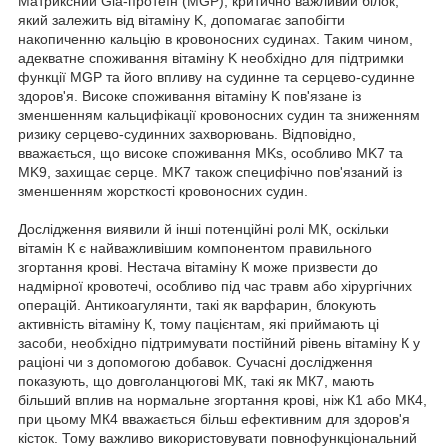
Матриксний Gla-протеїн (MGP), критично важливий білок,
який залежить від вітаміну K, допомагає запобігти
накопиченню кальцію в кровоносних судинах. Таким чином,
адекватне споживання вітаміну K необхідно для підтримки
функції MGP та його впливу на судинне та серцево-судинне
здоров'я. Високе споживання вітаміну K пов'язане із
зменшенням кальцифікації кровоносних судин та зниженням
ризику серцево-судинних захворювань. Відповідно,
вважається, що високе споживання MKs, особливо MK7 та
MK9, захищає серце. MK7 також специфічно пов'язаний із
зменшенням жорсткості кровоносних судин.
Дослідження виявили й інші потенційні ролі МК, оскільки
вітамін К є найважливішим компонентом правильного
згортання крові. Нестача вітаміну К може призвести до
надмірної кровотечі, особливо під час травм або хірургічних
операцій. Антикоагулянти, такі як варфарин, блокують
активність вітаміну К, тому пацієнтам, які приймають ці
засоби, необхідно підтримувати постійний рівень вітаміну К у
раціоні чи з допомогою добавок. Сучасні дослідження
показують, що довголанцюгові МК, такі як МК7, мають
більший вплив на нормальне згортання крові, ніж К1 або МК4,
при цьому МК4 вважається більш ефективним для здоров'я
кісток. Тому важливо використовувати повнофункціональний