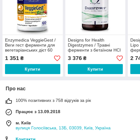
Enzymedica VeggieGest /
Designs for Health
Desi
Веги гест ферменти для
Digestzymes / Травні
Lipo
вегетаріанських дієт 60
ферменти з бетаїном HCl
ферм
капсул
180 капсул
1 351
3 376
2 7
₴
₴
Купити
Купити
Про нас
100% позитивних з 758 відгуків за рік
Працює з 13.09.2018
м. Київ
вулиця Голосіївська, 13Б, 03039, Київ, Україна
Контакти