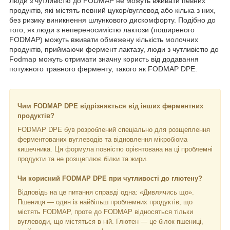
Люди з чутливістю до FODMAP не можуть вживати певних
продуктів, які містять певний цукор/вуглевод або кілька з них,
без ризику виникнення шлункового дискомфорту. Подібно до
того, як люди з непереносимістю лактози (поширеного
FODMAP) можуть вживати обмежену кількість молочних
продуктів, приймаючи фермент лактазу, люди з чутливістю до
Fodmap можуть отримати значну користь від додавання
потужного травного ферменту, такого як FODMAP DPE.
Чим FODMAP
DPE відрізняється від інших ферментних
продуктів?
FODMAP DPE був розроблений спеціально для розщеплення
ферментованих вуглеводів та відновлення мікробіома
кишечника. Ця формула повністю орієнтована на ці проблемні
продукти та не розщеплює білки та жири.
Чи корисний FODMAP DPE при чутливості до глютену?
Відповідь на це питання справді одна: «Дивлячись що».
Пшениця — один із найбільш проблемних продуктів, що
містять FODMAP, проте до FODMAP відносяться тільки
вуглеводи, що містяться в ній. Глютен — це білок пшениці,