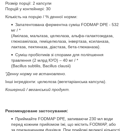
Розмір порції: 2 капсули
Порцій у контейнері: 30
Кількість на порцію / % денної норми:
Запатентована ферментна суміш FODMAP DPE - 532
мг / *
(Амілаза, мальтаза, целюлаза, альфа-галактозидаза,
глюкоамілаза, геміцелюлаза, інвертаза, ксиланаза,
лактаза, пектиназа, діастаза, бета-глюканаза).
Суміш пробіотиків зі спорами для поліпшення
травлення (2 млрд КУО) – 40 мг / *
(Bacillus subtilis, Bacillus clausii)
*Денну норму не встановлено.
Інші інгредієнти: целюлоза (вегетаріанська капсула).
Кошерний / веганський продукт.
Рекомендоване застосування:
Приймайте FODMAP DPE, запиваючи 230 мл води
перед кожним прийомом їжі, що містить FODMAP, або
за призначенням фахівця. При прийомі великої кількості