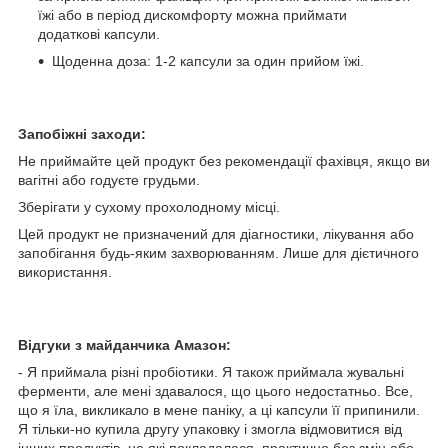
їжі або в період дискомфорту можна приймати
додаткові капсули.
Щоденна доза: 1-2 капсули за один прийом їжі.
Запобіжні заходи:
Не приймайте цей продукт без рекомендації фахівця, якщо ви
вагітні або годуєте грудьми.
Зберігати у сухому прохолодному місці.
Цей продукт не призначений для діагностики, лікування або
запобігання будь-яким захворюванням. Лише для дієтичного
використання.
Відгуки з майданчика Амазон:
- Я приймала різні пробіотики. Я також приймала жувальні
ферменти, але мені здавалося, що цього недостатньо. Все,
що я їла, викликало в мене паніку, а ці капсули її припинили.
Я тільки-но купила другу упаковку і змогла відмовитися від
інших продуктів, на які покладалася, практично без змін або