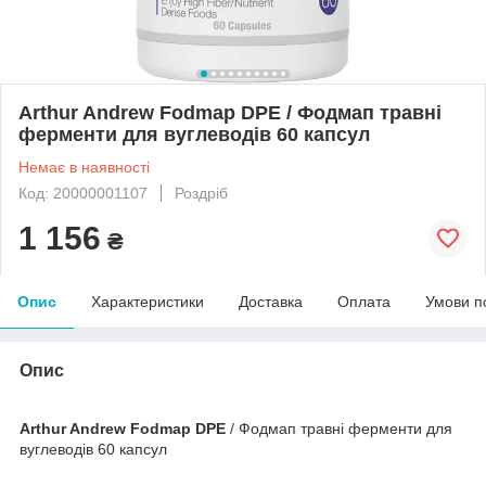
Arthur Andrew Fodmap DPE / Фодмап травні
ферменти для вуглеводів 60 капсул
Немає в наявності
Код: 20000001107
Роздріб
1 156
₴
Опис
Характеристики
Доставка
Оплата
Умови п
Опис
Arthur Andrew Fodmap DPE
/ Фодмап травні ферменти для
вуглеводів 60 капсул