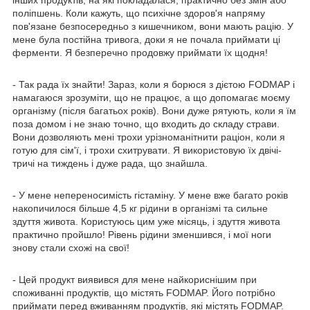
поліпшень. Коли кажуть, що психічне здоров'я напряму
пов'язане безпосередньо з кишечником, вони мають рацію. У
мене була постійна тривога, доки я не почала приймати ці
ферменти. Я безперечно продовжу приймати їх щодня!
- Так рада їх знайти! Зараз, коли я борюся з дієтою FODMAP і
намагаюся зрозуміти, що не працює, а що допомагає моєму
організму (після багатьох років). Вони дуже рятують, коли я їм
поза домом і не знаю точно, що входить до складу страви.
Вони дозволяють мені трохи урізноманітнити раціон, коли я
готую для сім'ї, і трохи схитрувати. Я використовую їх двічі-
тричі на тиждень і дуже рада, що знайшла.
- У мене непереносимість гістаміну. У мене вже багато років
накопичилося більше 4,5 кг рідини в організмі та сильне
здуття живота. Користуюсь цим уже місяць, і здуття живота
практично пройшло! Рівень рідини зменшився, і мої ноги
знову стали схожі на свої!
- Цей продукт виявився для мене найкориснішим при
споживанні продуктів, що містять FODMAP. Його потрібно
приймати перед вживанням продуктів, які містять FODMAP.