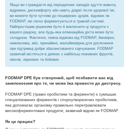
Якщо ви страждаєте від періодичних нападів здуття живота,
відрижки, дискомфорту або навіть діареї після здорової їжі,
ви можете бути чутливі до поширених цукрів, відомих як
FODMAP, які легко ферментуються в травній системі.
Найпростішим рішенням було б виключити ці продукти з
вашого раціону, але будь-яка елімінаційна дієта може бути
складною. Фактично, повна відмова від FODMAP, ймовірно,
неможлива, або, принаймні, малоймовірна для досягнення
при підтримці добре збалансованого харчування. FODMAP
зазвичай містяться в деяких з найбільш поживних фруктів,
овочів, зернових та бобових.
FODMAP DPE був створений, щоб позбавити вас від
занепокоєння про те, чи може їжа привести до дистресу.
FODMAP DPE (травні пробіотики та ферменти) є сумішшю
спеціалізованих ферментів і спороутворюючих пробіотиків,
яка допомагає організму правильно перетравлювати
високоферментовані продукти, зазвичай відомі як FODMAP.
Як це працює?