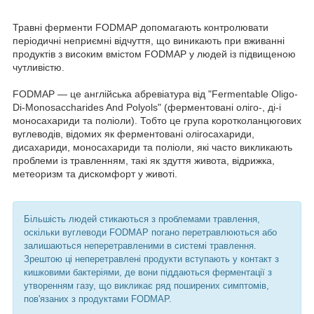
Травні ферменти FODMAP допомагають контролювати
періодичні неприємні відчуття, що виникають при вживанні
продуктів з високим вмістом FODMAP у людей із підвищеною
чутливістю.
FODMAP — це англійська абревіатура від "Fermentable Oligo-
Di-Monosaccharides And Polyols" (ферментовані оліго-, ді-і
моносахариди та поліоли). Тобто це група коротколанцюгових
вуглеводів, відомих як ферментовані олігосахариди,
дисахариди, моносахариди та поліоли, які часто викликають
проблеми із травленням, такі як здуття живота, відрижка,
метеоризм та дискомфорт у животі.
Більшість людей стикаються з проблемами травлення,
оскільки вуглеводи FODMAP погано перетравлюються або
залишаються неперетравленими в системі травлення.
Зрештою ці неперетравлені продукти вступають у контакт з
кишковими бактеріями, де вони піддаються ферментації з
утворенням газу, що викликає ряд поширених симптомів,
пов'язаних з продуктами FODMAP.