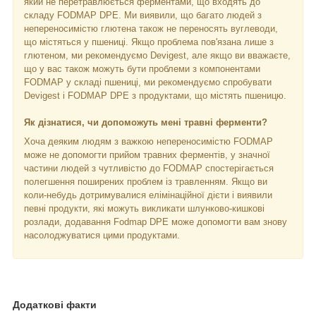
який не перетравлюється ферментами, що входять до
складу FODMAP DPE. Ми виявили, що багато людей з
непереносимістю глютена також не переносять вуглеводи,
що містяться у пшениці. Якщо проблема пов'язана лише з
глютеном, ми рекомендуємо Devigest, але якщо ви вважаєте,
що у вас також можуть бути проблеми з компонентами
FODMAP у складі пшениці, ми рекомендуємо спробувати
Devigest і FODMAP DPE з продуктами, що містять пшеницю.
Як дізнатися, чи допоможуть мені травні ферменти?
Хоча деяким людям з важкою непереносимістю FODMAP
може не допомогти прийом травних ферментів, у значної
частини людей з чутливістю до FODMAP спостерігається
полегшення поширених проблем із травленням. Якщо ви
коли-небудь дотримувалися елімінаційної дієти і виявили
певні продукти, які можуть викликати шлунково-кишкові
розлади, додавання Fodmap DPE може допомогти вам знову
насолоджуватися цими продуктами.
Додаткові факти