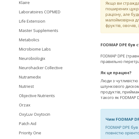
Klaire
Якщо ви страждає
поширених цукрі
Laboratoires COPMED
раціону, але буд
малоймовірна дл
Life Extension
фруктів, овочів,
Master Supplements
Metabolics
FODMAP DPE був с
Microbiome Labs
FODMAP DPE (травні
Neurobiologix
правильно перетра
Neurohacker Collective
Як це працює?
Nutramedix
Люди з чутливістю 
Nutriest
шлункового диском
продуктів, прийма
Objective Nutrients
такого як FODMAP 
Orzax
OxyLuv Oxytocin
Чим FODMAP
DP
Patch Aid
FODMAP DPE був 
Priority One
повністю орієнт