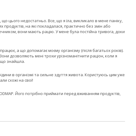
 що цього недостатньо. Все, що я їла, викликало в мене паніку,
ших продуктів, на які покладалася, практично без змін або
чником, вони мають рацію. У мене була постійна тривога, доки
 працює, а що допомагає моєму організму (після багатьох років).
 Вони дозволяють мені трохи урізноманітнити раціон, коли я
, що знайшла.
 рідини в організмі та сильне здуття живота. Користуюсь цим уже
ли схожі на свої!
 FODMAP. Його потрібно приймати перед вживанням продуктів,