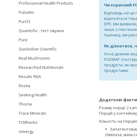
Professional Health Products
Чи корисний F
Pulsetto
Відповідь на це
відносяться тіл
PurO3
DPE. Ми виявили
лише з глютеном
Quantofix - тест смужки
пшениці, ми рек
Pure
Як дізнатися,
Quicksilver Scientific
Хоча деяким люд
Real Mushrooms
FODMAP спостері
продукти, які м
Researched Nutritionals
продуктами.
Results RNA
Rosita
Seeking Health
Додаткові факти
Thorne
Розмір порції: 2 ка
Trace Minerals
Порцій у контейнері
Кількість на порцію
TCMherbs
Запатентован
Vimergy
(Амілаза, мальт