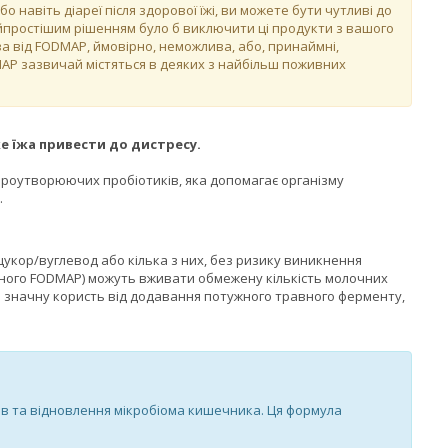
 навіть діареї після здорової їжі, ви можете бути чутливі до
айпростішим рішенням було б виключити ці продукти з вашого
ва від FODMAP, ймовірно, неможлива, або, принаймні,
AP зазвичай містяться в деяких з найбільш поживних
е їжа привести до дистресу.
ороутворюючих пробіотиків, яка допомагає організму
.
цукор/вуглевод або кілька з них, без ризику виникнення
еного FODMAP) можуть вживати обмежену кількість молочних
 значну користь від додавання потужного травного ферменту,
 та відновлення мікробіома кишечника. Ця формула