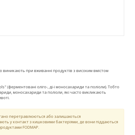
 виникають при вживанні продуктів з високим вмістом
s" (ферментовані оліго-, ді-і моносахариди та поліоли). Тобто
ариди, моносахариди та поліоли, які часто викликають
воті.
погано перетравлюються або залишаються
ють у контакт з кишковими бактеріями, де вони піддаються
 продуктами FODMAP.