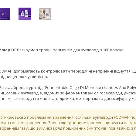
odmap DPE
/ Фодмап травні ферменти для вуглеводів 180 капсул
ODMAP допомагають контролювати періодичні неприємні відчуття, що
 підвищеною чутливістю.
ська абревіатура від "Fermentable Oligo-Di-Monosaccharides And Polyol
нцюгових вуглеводів, відомих як ферментовані олігосахариди, дисах
нням, такі як здуття живота, відрижка, метеоризм та дискомфорт у жи
 стикаються з проблемами травлення, оскільки вуглеводи FODMAP 
и в системі травлення. Зрештою ці неперетравлені продукти вступа
творенням газу, що викликає ряд поширених симптомів, пов'язаних з