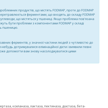
 проблемних продуктів, що містять FODMAP, проте до FODMAP
 не перетравлюється ферментами, що входять до складу FODMAP
углеводи, що містяться у пшениці. Якщо проблема пов'язана
можуть бути проблеми з компонентами FODMAP у складі
ть пшеницю.
вних ферментів, у значної частини людей з чутливістю до
небудь дотримувалися елімінаційної дієти і виявили певні
може допомогти вам знову насолоджуватися цими
ертаза, ксиланаза, лактаза, пектиназа, діастаза, бета-