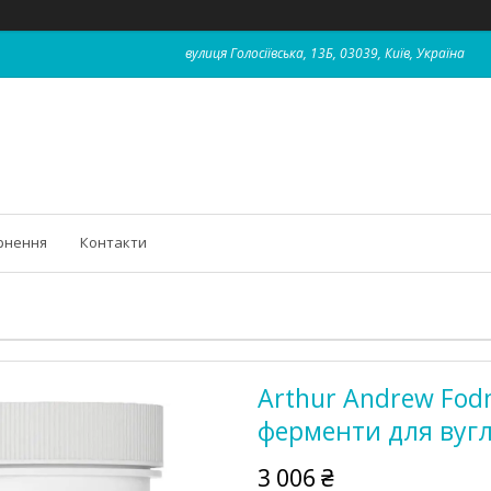
вулиця Голосіївська, 13Б, 03039, Київ, Україна
рнення
Контакти
Arthur Andrew Fod
ферменти для вугл
3 006 ₴