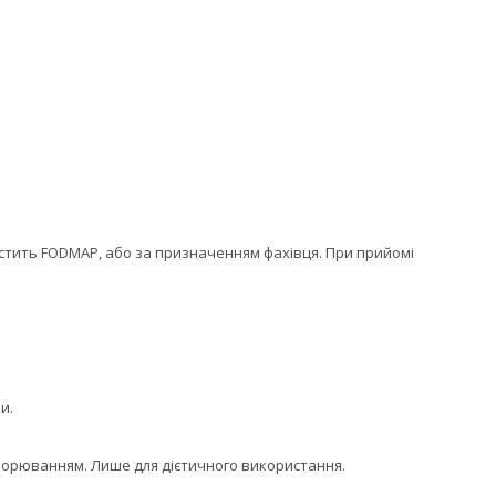
стить FODMAP, або за призначенням фахівця. При прийомі
и.
хворюванням. Лише для дієтичного використання.