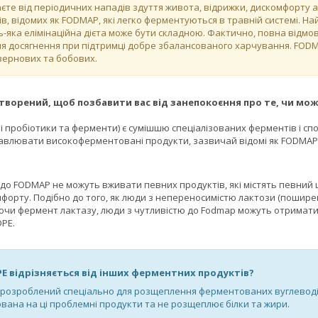
те від періодичних нападів здуття живота, відрижки, дискомфорту або
в, відомих як FODMAP, які легко ферментуються в травній системі. Н
ь-яка елімінаційна дієта може бути складною. Фактично, повна відмо
я досягнення при підтримці добре збалансованого харчування. FODM
 зернових та бобових.
творений, щоб позбавити вас від занепокоєння про те, чи мож
 пробіотики та ферменти) є сумішшю спеціалізованих ферментів і сп
влювати високоферментовані продукти, зазвичай відомі як FODMAP
до FODMAP не можуть вживати певних продуктів, які містять певний 
форту. Подібно до того, як люди з непереносимістю лактози (пошир
ючи фермент лактазу, люди з чутливістю до Fodmap можуть отримати
DPE.
E відрізняється від інших ферментних продуктів?
розроблений спеціально для розщеплення ферментованих вуглеводів
ована на ці проблемні продукти та не розщеплює білки та жири.