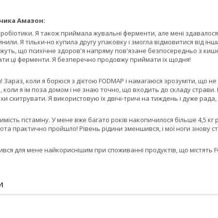
чика Амазон:
 пробіотики. Я також приймала жувальні ферменти, але мені здавалося,
пинили. Я тільки-но купила другу упаковку і змогла відмовитися від ін
жуть, що психічне здоров'я напряму пов'язане безпосередньо з кише
ати ці ферменти. Я безперечно продовжу приймати їх щодня!
ти! Зараз, коли я борюся з дієтою FODMAP і намагаюся зрозуміти, що не
 коли я їм поза домом і не знаю точно, що входить до складу страви.
трохи схитрувати. Я використовую їх двічі-тричі на тиждень і дуже рада
имість гістаміну. У мене вже багато років накопичилося більше 4,5 кг
вота практично пройшло! Рівень рідини зменшився, і мої ноги знову ста
вився для мене найкориснішим при споживанні продуктів, що містять
.
И