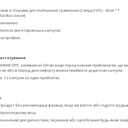
иків зі спорами для поліпшення травлення (2 млрд КУО) – 40 мг / *
Bacillus clausii)
тановлено.
елюлоза (вегетаріанська капсула).
кий продукт.
астосування:
DMAP DPE, запиваючи 230 мл води перед кожним прийомом їжі, що мі
ті їжі або в період дискомфорту можна приймати додаткові капсули.
 1-2 капсули за один прийом їжі.
:
родукт без рекомендації фахівця, якщо ви вагітні або годуєте грудьм
 прохолодному місці.
изначений для діагностики, лікування або запобігання будь-яким за