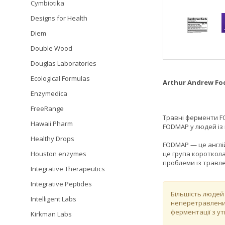
Cymbiotika
Designs for Health
Diem
Double Wood
Douglas Laboratories
Ecological Formulas
Arthur Andrew F
Enzymedica
FreeRange
Травні ферменти F
Hawaii Pharm
FODMAP у людей із
Healthy Drops
FODMAP — це англій
Houston enzymes
це група короткола
проблеми із травле
Integrative Therapeutics
Integrative Peptides
Більшість людей
Intelligent Labs
неперетравленим
ферментації з у
Kirkman Labs