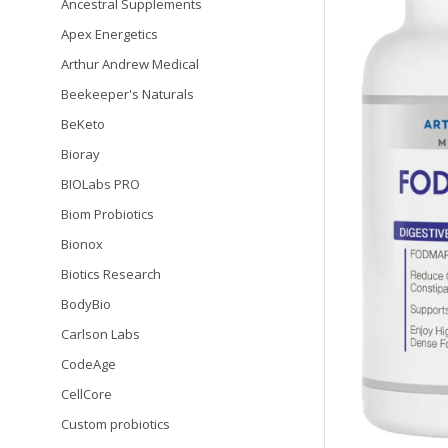
Ancestral Supplements
Apex Energetics
Arthur Andrew Medical
Beekeeper's Naturals
BeKeto
Bioray
BIOLabs PRO
Biom Probiotics
Bionox
Biotics Research
BodyBio
Carlson Labs
CodeAge
CellCore
Custom probiotics