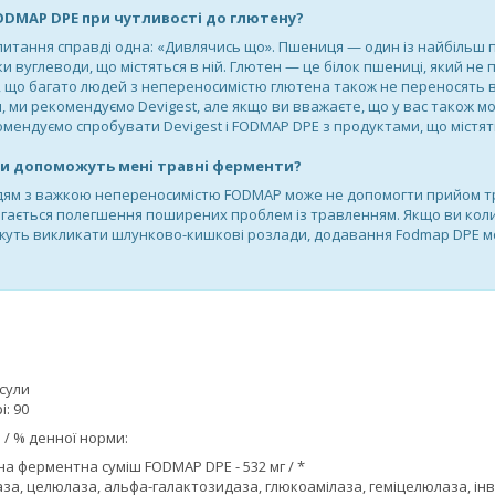
ODMAP DPE при чутливості до глютену?
 питання справді одна: «Дивлячись що». Пшениця — один із найбільш
ьки вуглеводи, що містяться в ній. Глютен — це білок пшениці, який
, що багато людей з непереносимістю глютена також не переносять в
, ми рекомендуємо Devigest, але якщо ви вважаєте, що у вас також 
омендуємо спробувати Devigest і FODMAP DPE з продуктами, що містя
 чи допоможуть мені травні ферменти?
ям з важкою непереносимістю FODMAP може не допомогти прийом тра
гається полегшення поширених проблем із травленням. Якщо ви коли-
ожуть викликати шлунково-кишкові розлади, додавання Fodmap DPE 
псули
: 90
 / % денної норми:
а ферментна суміш FODMAP DPE - 532 мг / *
аза, целюлаза, альфа-галактозидаза, глюкоамілаза, геміцелюлаза, інв