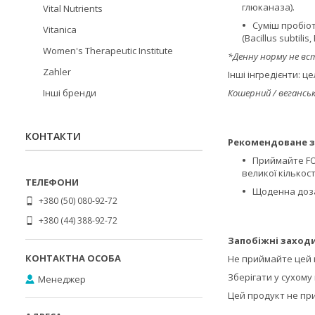
глюканаза).
Vital Nutrients
Суміш пробіот
Vitanica
(Bacillus subtilis, 
Women's Therapeutic Institute
*Денну норму не вс
Zahler
Інші інгредієнти: ц
Інші бренди
Кошерний / вегансь
КОНТАКТИ
Рекомендоване з
Приймайте FO
великої кількос
Щоденна доза:
+380 (50) 080-92-72
+380 (44) 388-92-72
Запобіжні заходи
Не приймайте цей п
Зберігати у сухому
Менеджер
Цей продукт не пр