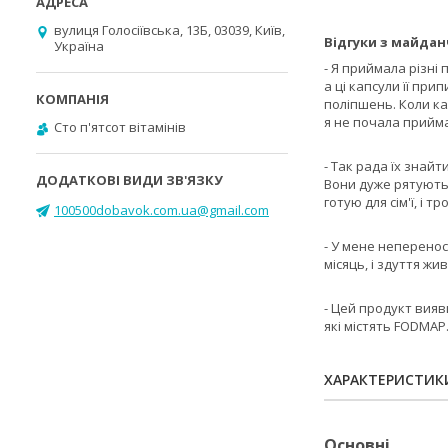
вулиця Голосіївська, 13Б, 03039, Київ,
Відгуки з майдан
Україна
- Я приймала різні
а ці капсули її при
поліпшень. Коли ка
я не почала прийм
Cто п'ятсот вітамінів
- Так рада їх знай
Вони дуже рятують,
готую для сім'ї, і 
100500dobavok.com.ua@gmail.com
- У мене неперенос
місяць, і здуття жи
- Цей продукт вия
які містять FODMAP
ХАРАКТЕРИСТИК
Основні