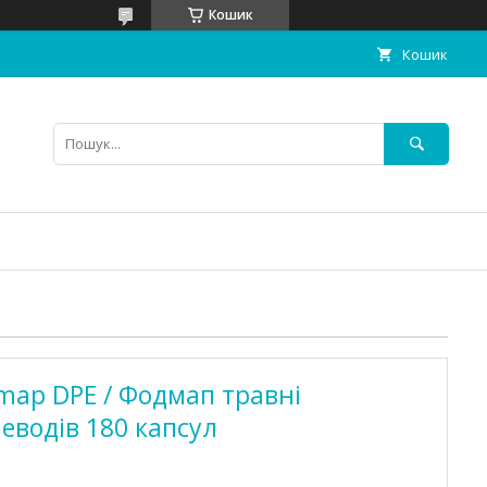
Кошик
Кошик
map DPE / Фодмап травні
еводів 180 капсул