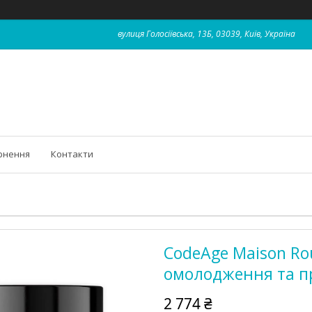
вулиця Голосіївська, 13Б, 03039, Київ, Україна
рнення
Контакти
CodeAge Maison Ro
омолодження та п
2 774 ₴