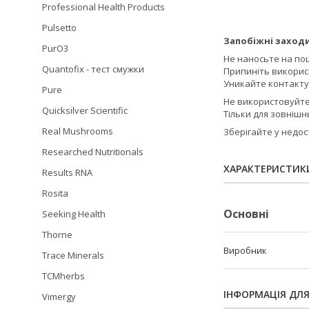
Professional Health Products
Pulsetto
Запобіжні заходи
PurO3
Не наносьте на по
Quantofix - тест смужки
Припиніть використ
Уникайте контакту
Pure
Не використовуйте 
Quicksilver Scientific
Тільки для зовнішн
Real Mushrooms
Зберігайте у недос
Researched Nutritionals
ХАРАКТЕРИСТИК
Results RNA
Rosita
Основні
Seeking Health
Thorne
Виробник
Trace Minerals
TCMherbs
ІНФОРМАЦІЯ ДЛ
Vimergy