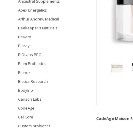
Ancestral Supplements
Apex Energetics
Arthur Andrew Medical
Beekeeper's Naturals
BeKeto
Bioray
BIOLabs PRO
Biom Probiotics
Bionox
Biotics Research
BodyBio
Carlson Labs
CodeAge
CellCore
CodeAge Maison R
Custom probiotics