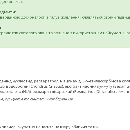
досконалість.
едієнти:
 вершиною досконалості в галузі живлення і славляться своїми під
д:
нгредієнтів світового рівня та змішано з використанням найсучасні
еніндінуклеотид, ресвератрол, ніацинамід, 3-о-етиласкорбінова кислота
их водоростей (Chondrus Crispus), екстракт насіння кунжуту (Sesamum
нова кислота (HLA), розмарин лікарський (Rosmarinus Officinalis), лимон
ів, сульфатів та синтетичних барвників.
 ввечері акуратно наносьте на шкіру обличчя та шиї.