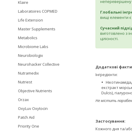
неперевершену 
Klaire
Laboratoires COPMED
Глобальні інгр
вищі елементи є
Life Extension
Сучасний підхі
Master Supplements
виготовлено з і
Metabolics
цілісності.
Microbiome Labs
Neurobiologix
Neurohacker Collective
Додаткові факти
Nutramedix
Інгредієнти:
Nutriest
Нікотинамідад
екстракт морськ
Objective Nutrients
Dulcis), гіалуро
Orzax
Не містить парабен
OxyLuv Oxytocin
Patch Aid
Застосування:
Priority One
Кожного дня та/або