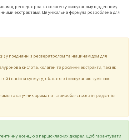
ацинамід, ресвератрол та колаген у вишуканому щоденному
линними екстрактами. Ця унікальна формула розроблена для
+) у поєднанні з ресвератролом та ніацинамідом для
уронова кислота, колаген та рослинні екстракти, такі як
стей і насіння кунжуту, є багатою і вишуканою сумішшю
иків та штучних ароматів та виробляється з інгредієнтів
втентичну есенцію з першокласних джерел, щоб гарантувати