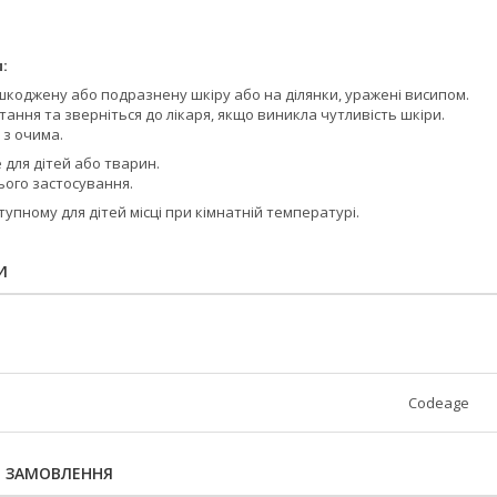
:
шкоджену або подразнену шкіру або на ділянки, уражені висипом.
ання та зверніться до лікаря, якщо виникла чутливість шкіри.
 з очима.
для дітей або тварин.
ього застосування.
тупному для дітей місці при кімнатній температурі.
И
Codeage
Я ЗАМОВЛЕННЯ