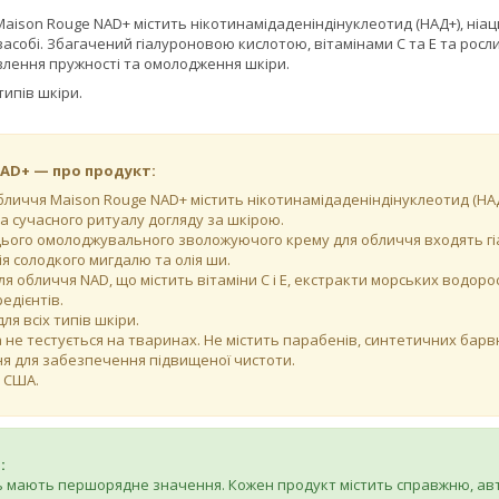
Maison Rouge NAD+ містить нікотинамідаденіндінуклеотид (НАД+), ні
асобі. Збагачений гіалуроновою кислотою, вітамінами С та Е та рос
влення пружності та омолодження шкіри.
типів шкіри.
NAD+ — про продукт:
бличчя Maison Rouge NAD+ містить нікотинамідаденіндінуклеотид (НАД
а сучасного ритуалу догляду за шкірою.
цього омолоджувального зволожуючого крему для обличчя входять гіал
ія солодкого мигдалю та олія ши.
ля обличчя NAD, що містить вітаміни С і Е, екстракти морських водоро
едієнтів.
ля всіх типів шкіри.
 не тестується на тваринах. Не містить парабенів, синтетичних барвн
вня для забезпечення підвищеної чистоти.
 США.
:
ть мають першорядне значення. Кожен продукт містить справжню, а