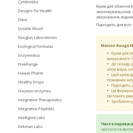
Cymbiotika
Крем для обличчя 
Designs for Health
зволожувальному з
зволоження, відно
Diem
Підходить для всіх 
Double Wood
Douglas Laboratories
Maison Rouge 
Ecological Formulas
Крем для о
Enzymedica
вишуканого т
До складу 
FreeRange
алое вера, ол
Hawaii Pharm
Цей крем д
поживних інгр
Healthy Drops
Підходить д
Ця формула
Houston enzymes
світового рі
Integrative Therapeutics
Зроблено у
Integrative Peptides
Intelligent Labs
Чиста перевага
Kirkman Labs
чистота та якіс