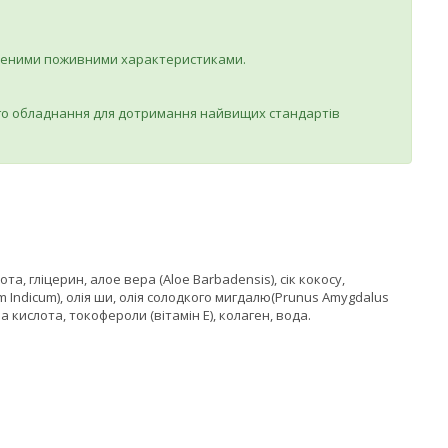
вищеними поживними характеристиками.
шого обладнання для дотримання найвищих стандартів
, гліцерин, алое вера (Aloe Barbadensis), сік кокосу,
 Indicum), олія ши, олія солодкого мигдалю(Prunus Amygdalus
на кислота, токофероли (вітамін Е), колаген, вода.