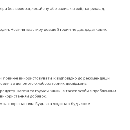
ри без волосся, лосьйону або залишків олії, наприклад,
годин. Носіння пластиру довше 8 годин не дає додаткових
ачі повинні використовувати їх відповідно до рекомендацій
човин за допомогою лабораторних досліджень.
родукту. Вагітні та годуючі жінки, а також особи з проблемами
д використанням добавок.
яким захворюванням. Будь-яка людина з будь-яким