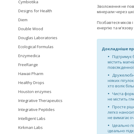
Cymbiotika
Зволоження не пови
Designs for Health
мінерали через шкі
Diem
Позбавтеся міксів 
енергію та м'язову
Double Wood
Douglas Laboratories
Ecological Formulas
Докладніше пр
Enzymedica
Підтримує 
містить магні
FreeRange
повсякденної
Hawaii Pharm
Дружелюбн
ніяких пігуло
Healthy Drops
хто воліє біл
Houston enzymes
Чиста форм
не містить гл
Integrative Therapeutics
Просте ріш
Integrative Peptides
легко наносит
не вимагає о
Intelligent Labs
Ідеально п
Kirkman Labs
ідеально підх