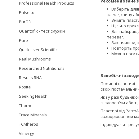
Рекомендоване з
Professional Health Products
Виберіть діля
Pulsetto
плече, спину або
Зніміть пласти
PurO3
Щільно прикл
Quantofix - тест смужки
Для найкращог
переваг.
Pure
Закінчивши, з
Повторіть пр
Quicksilver Scientific
Можна носити 
Real Mushrooms
Researched Nutritionals
Запобіжні заходи
Results RNA
Поживні пластирі —
Rosita
своїх постачальни
Seeking Health
Як і у разі будь-я
зі здоров'ям або т
Thorne
Пластирі від Patch
Trace Minerals
захворюванням має
TCMherbs
Індивідуальні резу
Vimergy