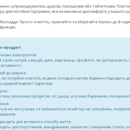
нно супроводжуватись цукром, порошками або таблетками. Пластир Ele
ру для постійної підтримки, яка не викликає дискомфорту у вашого ш
і безладдя. Просто очистіть, приклейте та зберігайте баланс до 8 годи
 функцію.
о продукт:
баланс електролітів:
й, калій, натрій, кальцій, цинк, марганець і фосфати , які допомагают
 активності.
ий до шлунка:
к, які потрібно ковтати, жодних солодких напоїв. Відмінно підходить д
ьш щадний варіант гідратації.
ула:
ютену, молочних продуктів, сої, цукру, штучних барвників, консерван
ення:
ься на чисту шкіру та залишається на ній під час тренувань, подорож
чищення.
ідходить для активного способу життя:
одить для спортсменів, мандрівників, пацієнтів з ожирінням та всіх,