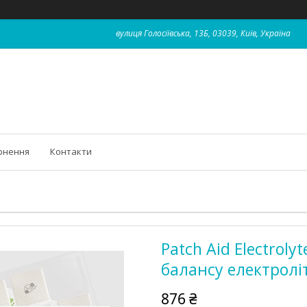
вулиця Голосіївська, 13Б, 03039, Київ, Україна
рнення
Контакти
Patch Aid Electroly
балансу електроліт
876 ₴