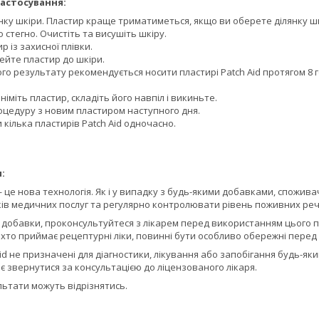
астосування:
нку шкіри. Пластир краще триматиметься, якщо ви оберете ділянку шкі
 стегно. Очистіть та висушіть шкіру.
р із захисної плівки.
ейте пластир до шкіри.
о результату рекомендується носити пластирі Patch Aid протягом 8 
німіть пластир, складіть його навпіл і викиньте.
оцедуру з новим пластиром наступного дня.
кілька пластирів Patch Aid одночасно.
:
 це нова технологія. Як і у випадку з будь-якими добавками, спожив
ків медичних послуг та регулярно контролювати рівень поживних ре
кої добавки, проконсультуйтеся з лікарем перед використанням цього п
і, хто приймає рецептурні ліки, повинні бути особливо обережні пере
Aid не призначені для діагностики, лікування або запобігання будь-
 звернутися за консультацією до ліцензованого лікаря.
льтати можуть відрізнятись.