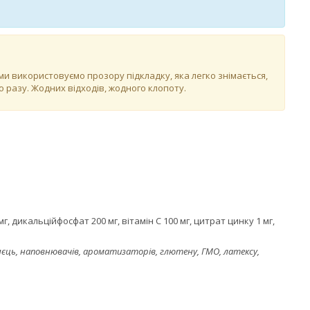
ми використовуємо прозору підкладку, яка легко знімається,
разу. Жодних відходів, жодного клопоту.
г, дикальційфосфат 200 мг, вітамін С 100 мг, цитрат цинку 1 мг,
 яєць, наповнювачів, ароматизаторів, глютену, ГМО, латексу,