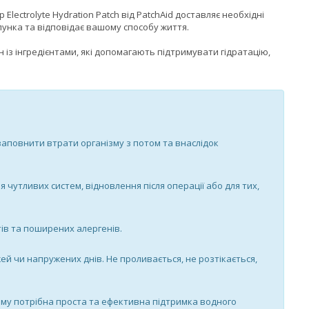
ctrolyte Hydration Patch від PatchAid доставляє необхідні
лунка та відповідає вашому способу життя.
н із інгредієнтами, які допомагають підтримувати гідратацію,
ь заповнити втрати організму з потом та внаслідок
ля чутливих систем, відновлення після операції або для тих,
тів та поширених алергенів.
ей чи напружених днів. Не проливається, не розтікається,
 кому потрібна проста та ефективна підтримка водного