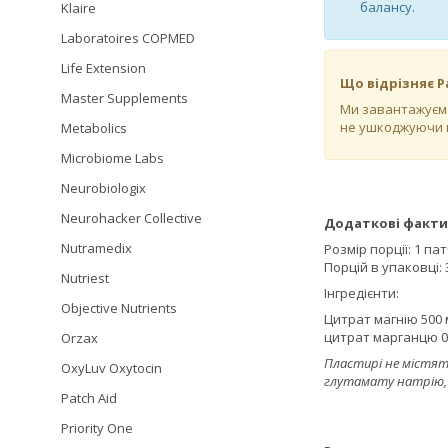
балансу.
Klaire
Laboratoires COPMED
Life Extension
Що відрізняє P
Master Supplements
Ми завантажуємо 
не ушкоджуючи п
Metabolics
Microbiome Labs
Neurobiologix
Neurohacker Collective
Додаткові факти
Nutramedix
Розмір порції: 1 па
Порцій в упаковці: 
Nutriest
Інгредієнти:
Objective Nutrients
Цитрат магнію 500 м
цитрат марганцю 0,
Orzax
Пластирі не містять
OxyLuv Oxytocin
глутамату натрію, ар
Patch Aid
Priority One