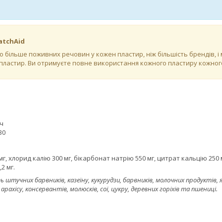
atchAid
більше поживних речовин у кожен пластир, ніж більшість брендів, і 
ластир. Ви отримуєте повне використання кожного пластиру кожного 
тч
30
г, хлорид калію 300 мг, бікарбонат натрію 550 мг, цитрат кальцію 250 м
2 мг.
 штучних барвників, казеїну, кукурудзи, барвників, молочних продуктів,
ахісу, консервантів, молюсків, сої, цукру, деревних горіхів та пшениці.