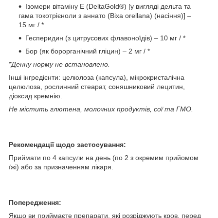
Ізомери вітаміну E (DeltaGold®) [у вигляді дельта та
гама токотрієноли з аннато (Bixa orellana) (насіння)] –
15 мг / *
Гесперидин (з цитрусових флавоноїдів) – 10 мг / *
Бор (як борорганічний гліцин) – 2 мг / *
*Денну норму не встановлено.
Інші інгредієнти: целюлоза (капсула), мікрокристалічна
целюлоза, рослинний стеарат, соняшниковий лецитин,
діоксид кремнію.
Не містить глютена, молочних продуктів, сої та ГМО.
Рекомендації щодо застосування:
Приймати по 4 капсули на день (по 2 з окремим прийомом
їжі) або за призначенням лікаря.
Попередження:
Якщо ви приймаєте препарати, які розріджують кров, перед