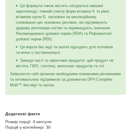
Ця формула також містить натуральні змішані
каротиноїди, повний спектр форм вітаміну K та рівні
вітамінів групи Б, засновані на еволюційному
споживанні цих поживних речовин, які підтримують
здорову реплікацію клітин та перевищують значення
Рекомендованої добової норми (RDA) та Референтної
добової норми (RDI).
Ця версія без міді та заліза підходить для чоловіків
та жінок у постменопаузі.
Завжди чисті та ефективні продукти: цей продукт не
містить ГМО, глютену, молочних продуктів та сої.
Забезпечте свій організм необхідними поживними речовинами
та оптимальною підтримкою за допомогою DFH Complete
Multi™ без міді та заліза.
Додаткові факти
Розмір порції: 4 капсули
Порцій у контейнері: 30