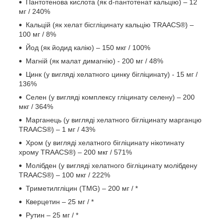
Пантотенова кислота (як d-пантотенат кальцію) – 12
мг / 240%
Кальцій (як хелат бісгліцинату кальцію TRAACS®) –
100 мг / 8%
Йод (як йодид калію) – 150 мкг / 100%
Магній (як малат димагнію) - 200 мг / 48%
Цинк (у вигляді хелатного цинку бігліцинату) - 15 мг /
136%
Селен (у вигляді комплексу гліцинату селену) – 200
мкг / 364%
Марганець (у вигляді хелатного бігліцинату марганцю
TRAACS®) – 1 мг / 43%
Хром (у вигляді хелатного бігліцинату нікотинату
хрому TRAACS®) – 200 мкг / 571%
Молібден (у вигляді хелатного бігліцинату молібдену
TRAACS®) – 100 мкг / 222%
Триметилгліцин (TMG) – 200 мг / *
Кверцетин – 25 мг / *
Рутин – 25 мг / *