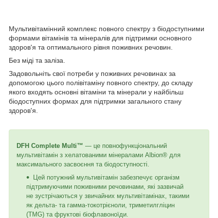
Мультивітамінний комплекс повного спектру з біодоступними
формами вітамінів та мінералів для підтримки основного
здоров'я та оптимального рівня поживних речовин.
Без міді та заліза.
Задовольніть свої потреби у поживних речовинах за
допомогою цього полівітаміну повного спектру, до складу
якого входять основні вітаміни та мінерали у найбільш
біодоступних формах для підтримки загального стану
здоров'я.
DFH Complete Multi™
— це повнофункціональний
мультивітамін з хелатованими мінералами Albion® для
максимального засвоєння та біодоступності.
Цей потужний мультивітамін забезпечує організм
підтримуючими поживними речовинами, які зазвичай
не зустрічаються у звичайних мультивітамінах, такими
як дельта- та гамма-токотрієноли, триметилгліцин
(TMG) та фруктові біофлавоноїди.