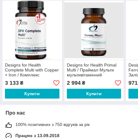
Designs for Health
Designs for Health Primal
Desi
Complete Multi with Copper
Multi / Праймал Мульти
Ferr
+ Iron / Комплекс
мультивітамінний
Залі
мультивітамінів із міддю та
комплекс 120 капсул
капс
3 133
2 994
971
₴
₴
залізом 120 капсул
Купити
Купити
Про нас
100% позитивних з 750 відгуків за рік
Працює з 13.09.2018