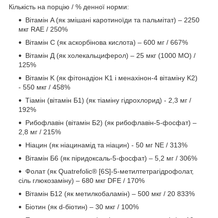
Кількість на порцію / % денної норми:
Вітамін A (як змішані каротиноїди та пальмітат) – 2250
мкг RAE / 250%
Вітамін C (як аскорбінова кислота) – 600 мг / 667%
Вітамін Д (як холекальциферол) – 25 мкг (1000 МО) /
125%
Вітамін K (як фітонадіон K1 і менахінон-4 вітаміну K2)
- 550 мкг / 458%
Тіамін (вітамін Б1) (як тіаміну гідрохлорид) - 2,3 мг /
192%
Рибофлавін (вітамін Б2) (як рибофлавін-5-фосфат) –
2,8 мг / 215%
Ніацин (як ніацинамід та ніацин) - 50 мг NE / 313%
Вітамін Б6 (як піридоксаль-5-фосфат) – 5,2 мг / 306%
Фолат (як Quatrefolic® [6S]-5-метилтетрагідрофолат,
сіль глюкозаміну) – 680 мкг DFE / 170%
Вітамін Б12 (як метилкобаламін) – 500 мкг / 20 833%
Біотин (як d-біотин) – 30 мкг / 100%